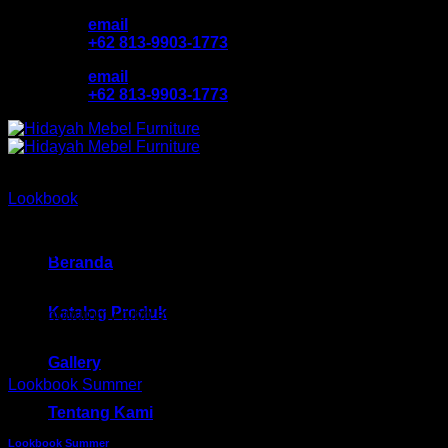
Skip
email
to
+62 813-9903-1773
content
email
+62 813-9903-1773
Lookbook
Flat T-Shirt Company
Beranda
Lorem ipsum dolor sit amet, consectetuer adipiscing elit, sed
Katalog Produk
diam nonummy nibh euismod tincidunt ut laoreet dolore
magna aliquam erat volutpat.
Gallery
Lookbook Summer
Tentang Kami
Lookbook Summer