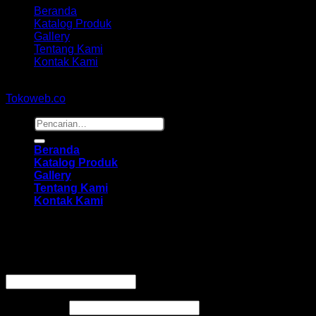
Beranda
Katalog Produk
Gallery
Tentang Kami
Kontak Kami
Copyright 2026 ©
hidayahmebelfurniture.net
Designed By
Tokoweb.co
Pencarian
untuk:
Beranda
Katalog Produk
Gallery
Tentang Kami
Kontak Kami
Masuk
Wajib
Nama pengguna atau alamat email
*
Wajib
Kata sandi
*