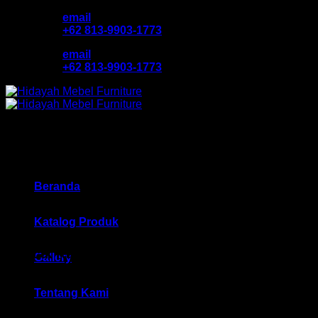
Skip
email
to
+62 813-9903-1773
content
email
+62 813-9903-1773
Beranda
Katalog Produk
Kontak Kami
Gallery
Hidayah Mebel Furniture
Tentang Kami
Dengan melalui website ini pula kami akan memberikan
pelayanan penuh dan kualitas yang terbaik karena anda