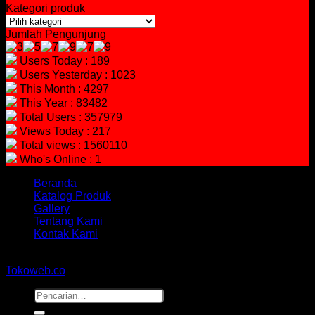
Kategori produk
Jumlah Pengunjung
Users Today : 189
Users Yesterday : 1023
This Month : 4297
This Year : 83482
Total Users : 357979
Views Today : 217
Total views : 1560110
Who's Online : 1
Beranda
Katalog Produk
Gallery
Tentang Kami
Kontak Kami
Copyright 2026 ©
hidayahmebelfurniture.net
Designed By
Tokoweb.co
Pencarian
untuk: