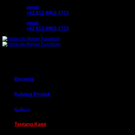
Skip
email
to
+62 813-9903-1773
content
email
+62 813-9903-1773
Beranda
Katalog Produk
TENTANG KAMI
Gallery
Hidayah Mebel Furniture
Tentang Kami