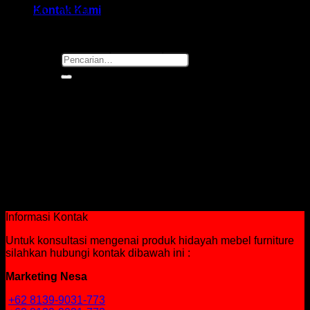
Kontak Kami
Hidayah mebel furniture adalah furniture yang bisa
memenuhi kebutuhan kantor anda seprti kursi kantor, kursi
staf, kursi direktur, kursi manager, kursi bandara, kursi susun,
kursi kuliah, kursi bar, kursi cafe, bahkan sofa.
Pencarian
untuk:
Kursi tersebut memiliki fungsi tersendiri yang dirancang
dengan kualitas terbaik dengan bentuk yang bisa
disesuaikan akan memperindah suasana kantor anda
sehingga akan membuat suasana kerja yang nyaman.
Produk kami bermacam macam seperti HM, Chitose, Futura,
donati, indachi, savelo, subaru, dll.
Untuk pengirimannya pun kami memberikan pelayanan
terbaik dengan gratis pengirimannya khusus wilayah
bandung dan jakarta.
Informasi Kontak
Untuk konsultasi mengenai produk hidayah mebel furniture
silahkan hubungi kontak dibawah ini :
Marketing Nesa
+62 8139-9031-773