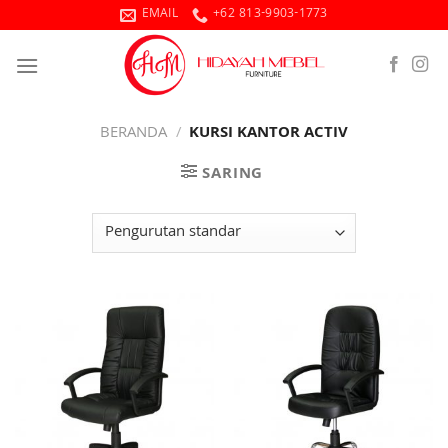
Skip
EMAIL
+62 813-9903-1773
to
content
BERANDA
/
KURSI KANTOR ACTIV
SARING