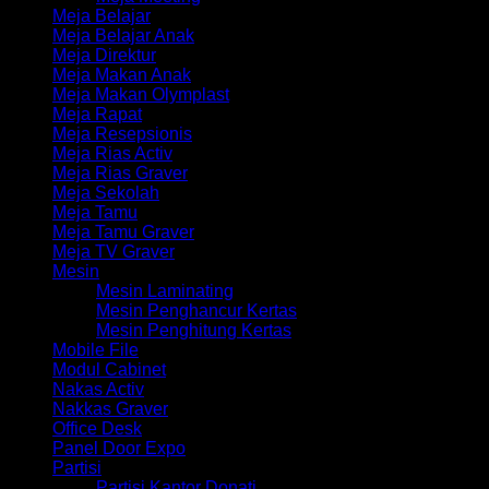
Meja Belajar
Meja Belajar Anak
Meja Direktur
Meja Makan Anak
Meja Makan Olymplast
Meja Rapat
Meja Resepsionis
Meja Rias Activ
Meja Rias Graver
Meja Sekolah
Meja Tamu
Meja Tamu Graver
Meja TV Graver
Mesin
Mesin Laminating
Mesin Penghancur Kertas
Mesin Penghitung Kertas
Mobile File
Modul Cabinet
Nakas Activ
Nakkas Graver
Office Desk
Panel Door Expo
Partisi
Partisi Kantor Donati