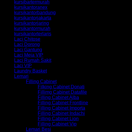
kursibartermurah
kursikantoranex
kursikantorbandung
kursikantorjakarta
kursikantorjaring
kursikantormurah
kursikantorterlaris
Laci Chitose
Laci Dorong
Laci Gantung
Laci Meja VIP
Laci Rumah Sakit
Laci VIP
Laundry Basket
Lemari
Filling Cabinet
Filking Cabinet Donati
Fillimg Cabinet Datafile
Filling Cabinet Alba
Filling Cabinet Frontline
Filling Cabinet Importa
Filling Cabinet Indachi
Filling Cabinet Lion
Filling Cabinet Vip
Lemari Besi