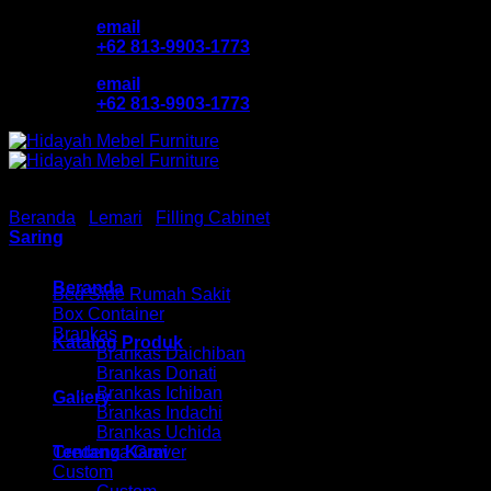
Skip
email
to
+62 813-9903-1773
content
email
+62 813-9903-1773
Beranda
/
Lemari
/
Filling Cabinet
/
Filling Cabinet Lion
Saring
Browse
Beranda
Bed Side Rumah Sakit
Box Container
Brankas
Katalog Produk
Brankas Daichiban
Brankas Donati
Brankas Ichiban
Gallery
Brankas Indachi
Brankas Uchida
Tentang Kami
Credenza Graver
Custom