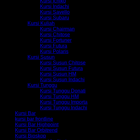
Kursi Ichiko
Kursi Indachi
Kursi Savello
Kursi Subaru
Kursi Kuliah
Kursi Chairman
Kursi Chitose
Kursi Fortuner
Kursi Futura
Kursi Polaris
Kursi Susun
Kursi Susun Chitose
Kursi Susun Futura
Kursi Susun HM
Kursi Susun Indachi
Kursi Tunggu
Kursi Tunggu Donati
Kursi Tunggu HM
Kursi Tunggu Importa
Kursi Tunggu Indachi
Kursi Bar
kursi bar frontline
Kursi Bar Highpoint
Kursi Bar Orbitrend
Kursi Bioskop