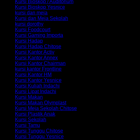
Kursi Bioskop / Auditorium
Kursi Bioskop Yesnice
kursi dan meja
Kursi dan Meja Sekolah
kursi dorothy
Kursi Foodcourt
Kursi Gaming Importa
Kursi Hadap
Kursi Hadap Chitose
Kursi Kantor Activ
Kursi Kantor Annex
Kursi Kantor Chairman
kursi kantor Frontline
Kursi Kantor HM
Kursi Kantor Yesnice
Kursi Kuliah Indachi
Kursi Lipat Indachi
Kursi Makan
Kursi Makan Olymplast
Kursi Meja Sekolah Chitose
Kursi Plastik Anak
Kursi Sekolah
Kursi Tamu
Kursi Tunggu Chitose
Kursi Tunggu Yesnice