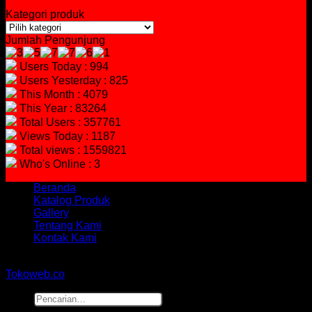
Kategori produk
Jumlah Pengunjung
Users Today : 994
Users Yesterday : 825
This Month : 4079
This Year : 83264
Total Users : 357761
Views Today : 1187
Total views : 1559821
Who's Online : 3
Beranda
Katalog Produk
Gallery
Tentang Kami
Kontak Kami
Copyright 2026 ©
hidayahmebelfurniture.net
Designed By
Tokoweb.co
Pencarian
untuk: