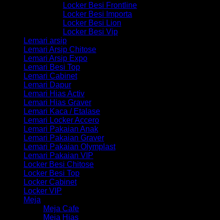
Locker Besi Frontline
Locker Besi Importa
Locker Besi Lion
Locker Besi Vip
Lemari arsip
Lemari Arsip Chitose
Lemari Arsip Expo
Lemari Besi Top
Lemari Cabinet
Lemari Dapur
Lemari Hias Activ
Lemari Hias Graver
Lemari Kaca / Etalase
Lemari Locker Accero
Lemari Pakaian Anak
Lemari Pakaian Graver
Lemari Pakaian Olymplast
Lemari Pakaian VIP
Locker Besi Chitose
Locker Besi Top
Locker Cabinet
Locker VIP
Meja
Meja Cafe
Meja Hias