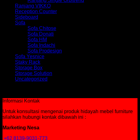
Ranjang Single Orbitrend
Ranjang VIKKO
Reception Counter
Sideboard
Sofa
Sofa Chitose
Sofa Donati
Sofa HM
Sofa Indachi
Sofa Prodesign
Sofa Yesnice
Staky Rack
Storage Box
Storage Solution
Uncategorized
Tidak ada produk yang ditemukan sesuai dengan pilihan
Anda.
Informasi Kontak
Untuk konsultasi mengenai produk hidayah mebel furniture
silahkan hubungi kontak dibawah ini :
Marketing Nesa
+62 8139-9031-773