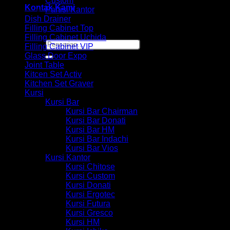
Custom
Kontak Kami
Partisi Kantor
Dish Drainer
Filling Cabinet Top
Filling Cabinet Uchida
Pencarian
Filling Cabinet VIP
untuk:
Glass Door Expo
Joint Table
Kitcen Set Activ
Kitchen Set Graver
Kursi
Kursi Bar
Kursi Bar Chairman
Kursi Bar Donati
Kursi Bar HM
Kursi Bar Indachi
Kursi Bar Vios
Kursi Kantor
Kursi Chitose
Kursi Custom
Kursi Donati
Kursi Ergotec
Kursi Futura
Kursi Gresco
Kursi HM