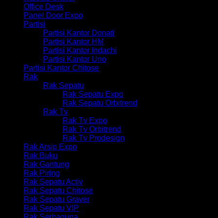
Office Desk
Panel Door Expo
Partisi
Partisi Kantor Donati
Partisi Kantor HM
Partisi Kantor Indachi
Partisi Kantor Uno
Partisi Kantor Chitose
Rak
Rak Sepatu
Rak Sepatu Expo
Rak Sepatu Orbitrend
Rak Tv
Rak Tv Expo
Rak Tv Orbitrend
Rak Tv Prodesign
Rak Arsip Expo
Rak Buku
Rak Gantung
Rak Piring
Rak Sepatu Activ
Rak Sepatu Chitose
Rak Sepatu Graver
Rak Sepatu VIP
Rak Serbaguna