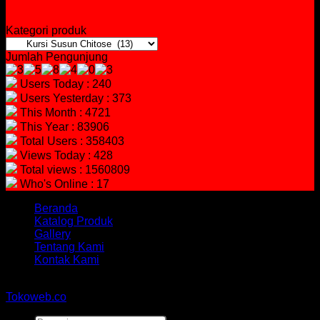
Kategori produk
Jumlah Pengunjung
Users Today : 240
Users Yesterday : 373
This Month : 4721
This Year : 83906
Total Users : 358403
Views Today : 428
Total views : 1560809
Who's Online : 17
Beranda
Katalog Produk
Gallery
Tentang Kami
Kontak Kami
Copyright 2026 ©
hidayahmebelfurniture.net
Designed By
Tokoweb.co