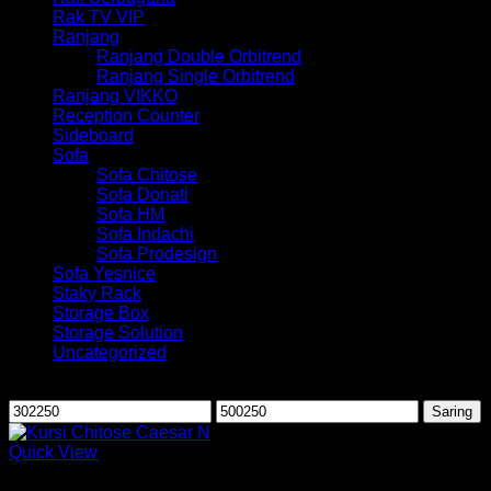
Rak TV VIP
Ranjang
Ranjang Double Orbitrend
Ranjang Single Orbitrend
Ranjang VIKKO
Reception Counter
Sideboard
Sofa
Sofa Chitose
Sofa Donati
Sofa HM
Sofa Indachi
Sofa Prodesign
Sofa Yesnice
Staky Rack
Storage Box
Storage Solution
Uncategorized
Saring berdasarkan harga
Harga
Harga
Saring
terendah
tertinggi
Quick View
Kursi Susun