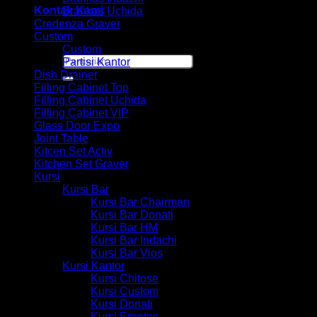
Kontak Kami
Brankas Uchida
Credenza Graver
Custom
Custom
Pencarian
Partisi Kantor
untuk:
Dish Drainer
Filling Cabinet Top
Filling Cabinet Uchida
Filling Cabinet VIP
Glass Door Expo
Joint Table
Kitcen Set Activ
Kitchen Set Graver
Kursi
Kursi Bar
Kursi Bar Chairman
Kursi Bar Donati
Kursi Bar HM
Kursi Bar Indachi
Kursi Bar Vios
Kursi Kantor
Kursi Chitose
Kursi Custom
Kursi Donati
Kursi Ergotec