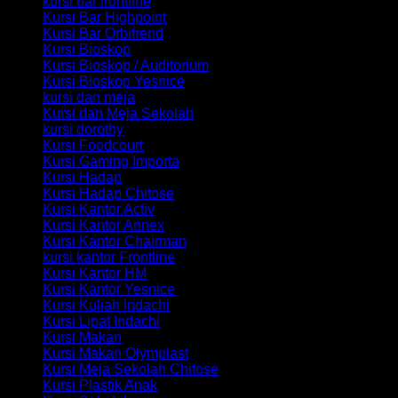
kursi bar frontline
Kursi Bar Highpoint
Kursi Bar Orbitrend
Kursi Bioskop
Kursi Bioskop / Auditorium
Kursi Bioskop Yesnice
kursi dan meja
Kursi dan Meja Sekolah
kursi dorothy
Kursi Foodcourt
Kursi Gaming Importa
Kursi Hadap
Kursi Hadap Chitose
Kursi Kantor Activ
Kursi Kantor Annex
Kursi Kantor Chairman
kursi kantor Frontline
Kursi Kantor HM
Kursi Kantor Yesnice
Kursi Kuliah Indachi
Kursi Lipat Indachi
Kursi Makan
Kursi Makan Olymplast
Kursi Meja Sekolah Chitose
Kursi Plastik Anak