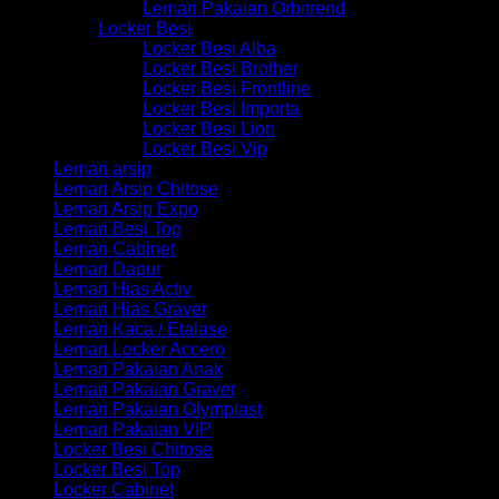
Lemari Pakaian Orbitrend
Locker Besi
Locker Besi Alba
Locker Besi Brother
Locker Besi Frontline
Locker Besi Importa
Locker Besi Lion
Locker Besi Vip
Lemari arsip
Lemari Arsip Chitose
Lemari Arsip Expo
Lemari Besi Top
Lemari Cabinet
Lemari Dapur
Lemari Hias Activ
Lemari Hias Graver
Lemari Kaca / Etalase
Lemari Locker Accero
Lemari Pakaian Anak
Lemari Pakaian Graver
Lemari Pakaian Olymplast
Lemari Pakaian VIP
Locker Besi Chitose
Locker Besi Top
Locker Cabinet