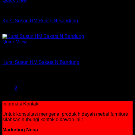
Quick View
Kursi Susun Chitose
Kursi Susun HM Prince N Bandung
Rp
362,250
Quick View
Kursi Susun Chitose
Kursi Susun HM Sakata N Bandung
Rp
375,750
1
2
Informasi Kontak
Untuk konsultasi mengenai produk hidayah mebel furniture
silahkan hubungi kontak dibawah ini :
Marketing Nesa