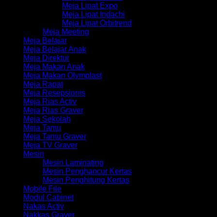
Meja Lipat Expo
Meja Lipat Indachi
Meja Lipat Orbitrend
Meja Meeting
Meja Belajar
Meja Belajar Anak
Meja Direktur
Meja Makan Anak
Meja Makan Olymplast
Meja Rapat
Meja Resepsionis
Meja Rias Activ
Meja Rias Graver
Meja Sekolah
Meja Tamu
Meja Tamu Graver
Meja TV Graver
Mesin
Mesin Laminating
Mesin Penghancur Kertas
Mesin Penghitung Kertas
Mobile File
Modul Cabinet
Nakas Activ
Nakkas Graver