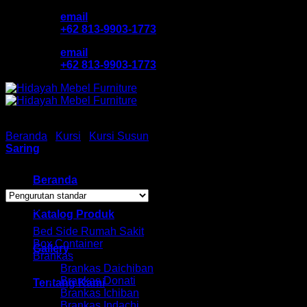
Skip
email
to
+62 813-9903-1773
content
email
+62 813-9903-1773
Beranda
/
Kursi
/
Kursi Susun
/
Kursi Susun Chitose
Saring
Menampilkan 1–12 dari 13 hasil
Beranda
Browse
Katalog Produk
Bed Side Rumah Sakit
Box Container
Gallery
Brankas
Brankas Daichiban
Brankas Donati
Tentang Kami
Brankas Ichiban
Brankas Indachi