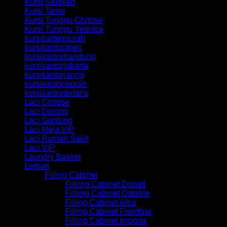
Kursi Sekolah
Kursi Tamu
Kursi Tunggu Chitose
Kursi Tunggu Yesnice
kursibartermurah
kursikantoranex
kursikantorbandung
kursikantorjakarta
kursikantorjaring
kursikantormurah
kursikantorterlaris
Laci Chitose
Laci Dorong
Laci Gantung
Laci Meja VIP
Laci Rumah Sakit
Laci VIP
Laundry Basket
Lemari
Filling Cabinet
Filking Cabinet Donati
Fillimg Cabinet Datafile
Filling Cabinet Alba
Filling Cabinet Frontline
Filling Cabinet Importa