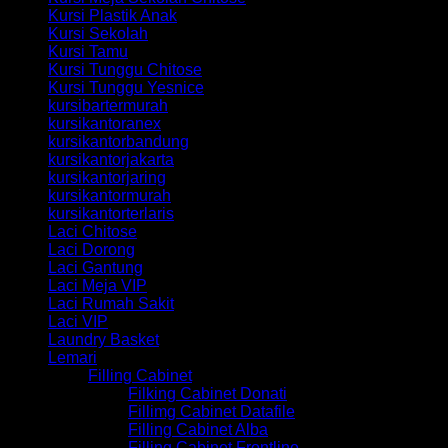
Kursi Plastik Anak
Kursi Sekolah
Kursi Tamu
Kursi Tunggu Chitose
Kursi Tunggu Yesnice
kursibartermurah
kursikantoranex
kursikantorbandung
kursikantorjakarta
kursikantorjaring
kursikantormurah
kursikantorterlaris
Laci Chitose
Laci Dorong
Laci Gantung
Laci Meja VIP
Laci Rumah Sakit
Laci VIP
Laundry Basket
Lemari
Filling Cabinet
Filking Cabinet Donati
Fillimg Cabinet Datafile
Filling Cabinet Alba
Filling Cabinet Frontline