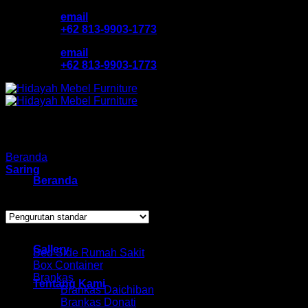
Skip
email
to
+62 813-9903-1773
content
email
+62 813-9903-1773
Beranda
/
Panel Door Expo
Saring
Beranda
Showing all 2 results
Katalog Produk
Browse
Gallery
Bed Side Rumah Sakit
Box Container
Brankas
Tentang Kami
Brankas Daichiban
Brankas Donati