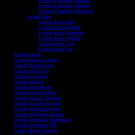
Lemari Pakaian Napolly
Lemari Pakaian Olimpic
Lemari Pakaian Orbitrend
Locker Besi
Locker Besi Alba
Locker Besi Brother
Locker Besi Frontline
Locker Besi Importa
Locker Besi Lion
Locker Besi Vip
Lemari arsip
Lemari Arsip Chitose
Lemari Arsip Expo
Lemari Besi Top
Lemari Cabinet
Lemari Dapur
Lemari Hias Activ
Lemari Hias Graver
Lemari Kaca / Etalase
Lemari Locker Accero
Lemari Pakaian Anak
Lemari Pakaian Graver
Lemari Pakaian Olymplast
Lemari Pakaian VIP
Locker Besi Chitose