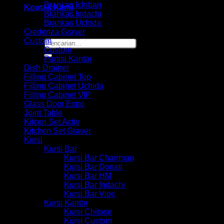
Brankas Ichiban
Kontak Kami
Brankas Indachi
Brankas Uchida
Credenza Graver
Custom
Pencarian
Custom
untuk:
Partisi Kantor
Dish Drainer
Filling Cabinet Top
Filling Cabinet Uchida
Filling Cabinet VIP
Glass Door Expo
Joint Table
Kitcen Set Activ
Kitchen Set Graver
Kursi
Kursi Bar
Kursi Bar Chairman
Kursi Bar Donati
Kursi Bar HM
Kursi Bar Indachi
Kursi Bar Vios
Kursi Kantor
Kursi Chitose
Kursi Custom