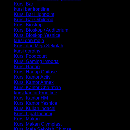
Kursi Bar
kursi bar frontline
Kursi Bar Highpoint
Kursi Bar Orbitrend
Kursi Bioskop
Kursi Bioskop / Auditorium
Kursi Bioskop Yesnice
kursi dan meja
Kursi dan Meja Sekolah
kursi dorothy
Kursi Foodcourt
Kursi Gaming Importa
Kursi Hadap
Kursi Hadap Chitose
Kursi Kantor Activ
Kursi Kantor Annex
Kursi Kantor Chairman
kursi kantor Frontline
Kursi Kantor HM
Kursi Kantor Yesnice
Kursi Kuliah Indachi
Kursi Lipat Indachi
Kursi Makan
Kursi Makan Olymplast
Kursi Meja Sekolah Chitose