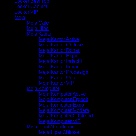
Locker Besi Top
Locker Cabinet
Locker VIP
Meja
Meja Cafe
Meja Hias
Meja Kantor
Meja Kantor Active
Meja Kantor Chitose
Meja Kantor Donati
Meja Kantor Expo
Meja Kantor Indachi
Meja Kantor Lunar
Meja Kantor Prodesign
Meja Kantor Uno
Meja Kantor VIP
Meja Komputer
Meja Komputer Active
Meja Komputer Ergosit
Meja Komputer Expo
Meja Komputer Modera
Meja Komputer Orbitrend
Meja Komputer VIP
Meja Lipat / Foodcourt
Meja Lipat Chitose