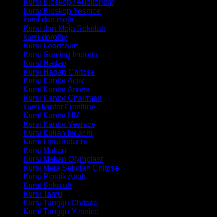
Kursi Bioskop / Auditorium
Kursi Bioskop Yesnice
kursi dan meja
Kursi dan Meja Sekolah
kursi dorothy
Kursi Foodcourt
Kursi Gaming Importa
Kursi Hadap
Kursi Hadap Chitose
Kursi Kantor Activ
Kursi Kantor Annex
Kursi Kantor Chairman
kursi kantor Frontline
Kursi Kantor HM
Kursi Kantor Yesnice
Kursi Kuliah Indachi
Kursi Lipat Indachi
Kursi Makan
Kursi Makan Olymplast
Kursi Meja Sekolah Chitose
Kursi Plastik Anak
Kursi Sekolah
Kursi Tamu
Kursi Tunggu Chitose
Kursi Tunggu Yesnice