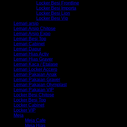
Locker Besi Frontline
Locker Besi Importa
Locker Besi Lion
Locker Besi Vip
Lemari arsip
Lemari Arsip Chitose
Lemari Arsip Expo
Lemari Besi Top
Lemari Cabinet
Lemari Dapur
Lemari Hias Activ
Lemari Hias Graver
Lemari Kaca / Etalase
Lemari Locker Accero
Lemari Pakaian Anak
Lemari Pakaian Graver
Lemari Pakaian Olymplast
Lemari Pakaian VIP
Locker Besi Chitose
Locker Besi Top
Locker Cabinet
Locker VIP
Meja
Meja Cafe
Meja Hias