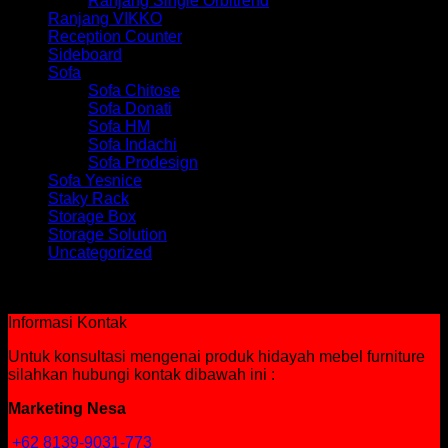
Ranjang Single Orbitrend
Ranjang VIKKO
Reception Counter
Sideboard
Sofa
Sofa Chitose
Sofa Donati
Sofa HM
Sofa Indachi
Sofa Prodesign
Sofa Yesnice
Staky Rack
Storage Box
Storage Solution
Uncategorized
Tidak ada produk yang ditemukan sesuai dengan pilihan
Anda.
Informasi Kontak
Untuk konsultasi mengenai produk hidayah mebel furniture
silahkan hubungi kontak dibawah ini :
Marketing Nesa
+62 8139-9031-773