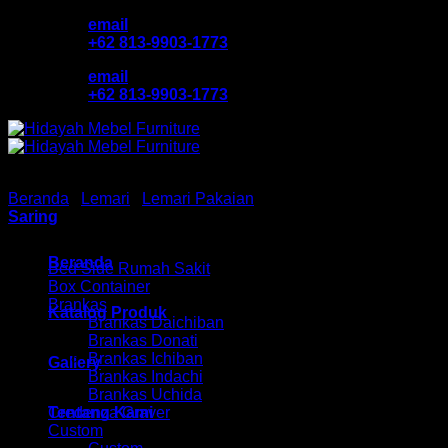
Skip
email
to
+62 813-9903-1773
content
email
+62 813-9903-1773
Beranda
/
Lemari
/
Lemari Pakaian
/
Lemari Pakaian Napolly
Saring
Browse
Beranda
Bed Side Rumah Sakit
Box Container
Brankas
Katalog Produk
Brankas Daichiban
Brankas Donati
Brankas Ichiban
Gallery
Brankas Indachi
Brankas Uchida
Tentang Kami
Credenza Graver
Custom