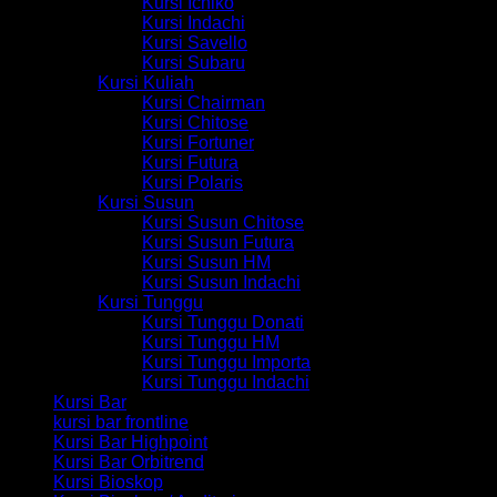
Kursi Ichiko
Kursi Indachi
Kursi Savello
Kursi Subaru
Kursi Kuliah
Kursi Chairman
Kursi Chitose
Kursi Fortuner
Kursi Futura
Kursi Polaris
Kursi Susun
Kursi Susun Chitose
Kursi Susun Futura
Kursi Susun HM
Kursi Susun Indachi
Kursi Tunggu
Kursi Tunggu Donati
Kursi Tunggu HM
Kursi Tunggu Importa
Kursi Tunggu Indachi
Kursi Bar
kursi bar frontline
Kursi Bar Highpoint
Kursi Bar Orbitrend
Kursi Bioskop