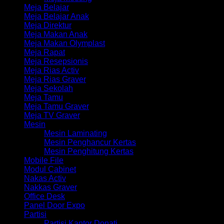
Meja Belajar
Meja Belajar Anak
Meja Direktur
Meja Makan Anak
Meja Makan Olymplast
Meja Rapat
Meja Resepsionis
Meja Rias Activ
Meja Rias Graver
Meja Sekolah
Meja Tamu
Meja Tamu Graver
Meja TV Graver
Mesin
Mesin Laminating
Mesin Penghancur Kertas
Mesin Penghitung Kertas
Mobile File
Modul Cabinet
Nakas Activ
Nakkas Graver
Office Desk
Panel Door Expo
Partisi
Partisi Kantor Donati