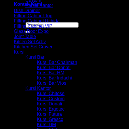
Custom
Kontak Kami
Partisi Kantor
Dish Drainer
Filling Cabinet Top
Filling Cabinet Uchida
Pencarian
Filling Cabinet VIP
untuk:
Glass Door Expo
Joint Table
Kitcen Set Activ
Kitchen Set Graver
Kursi
Kursi Bar
Kursi Bar Chairman
Kursi Bar Donati
Kursi Bar HM
Kursi Bar Indachi
Kursi Bar Vios
Kursi Kantor
Kursi Chitose
Kursi Custom
Kursi Donati
Kursi Ergotec
Kursi Futura
Kursi Gresco
Kursi HM