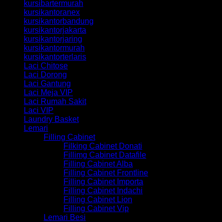
kursibartermurah
kursikantoranex
kursikantorbandung
kursikantorjakarta
kursikantorjaring
kursikantormurah
kursikantorterlaris
Laci Chitose
Laci Dorong
Laci Gantung
Laci Meja VIP
Laci Rumah Sakit
Laci VIP
Laundry Basket
Lemari
Filling Cabinet
Filking Cabinet Donati
Fillimg Cabinet Datafile
Filling Cabinet Alba
Filling Cabinet Frontline
Filling Cabinet Importa
Filling Cabinet Indachi
Filling Cabinet Lion
Filling Cabinet Vip
Lemari Besi