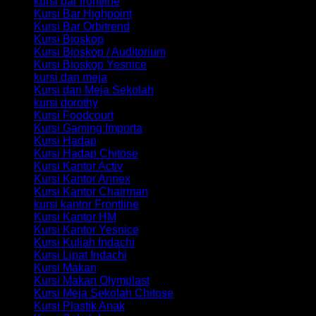
kursi bar frontline
Kursi Bar Highpoint
Kursi Bar Orbitrend
Kursi Bioskop
Kursi Bioskop / Auditorium
Kursi Bioskop Yesnice
kursi dan meja
Kursi dan Meja Sekolah
kursi dorothy
Kursi Foodcourt
Kursi Gaming Importa
Kursi Hadap
Kursi Hadap Chitose
Kursi Kantor Activ
Kursi Kantor Annex
Kursi Kantor Chairman
kursi kantor Frontline
Kursi Kantor HM
Kursi Kantor Yesnice
Kursi Kuliah Indachi
Kursi Lipat Indachi
Kursi Makan
Kursi Makan Olymplast
Kursi Meja Sekolah Chitose
Kursi Plastik Anak