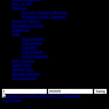
Rak TV VIP
Ranjang
Ranjang Double Orbitrend
Ranjang Single Orbitrend
Ranjang VIKKO
Reception Counter
Sideboard
Sofa
Sofa Chitose
Sofa Donati
Sofa HM
Sofa Indachi
Sofa Prodesign
Sofa Yesnice
Staky Rack
Storage Box
Storage Solution
Uncategorized
Saring berdasarkan harga
Harga
Harga
Saring
terendah
tertinggi
Quick View
Lemari Besi Frontline