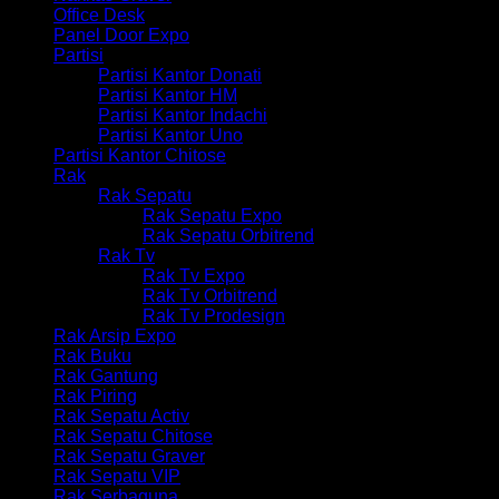
Office Desk
Panel Door Expo
Partisi
Partisi Kantor Donati
Partisi Kantor HM
Partisi Kantor Indachi
Partisi Kantor Uno
Partisi Kantor Chitose
Rak
Rak Sepatu
Rak Sepatu Expo
Rak Sepatu Orbitrend
Rak Tv
Rak Tv Expo
Rak Tv Orbitrend
Rak Tv Prodesign
Rak Arsip Expo
Rak Buku
Rak Gantung
Rak Piring
Rak Sepatu Activ
Rak Sepatu Chitose
Rak Sepatu Graver
Rak Sepatu VIP
Rak Serbaguna