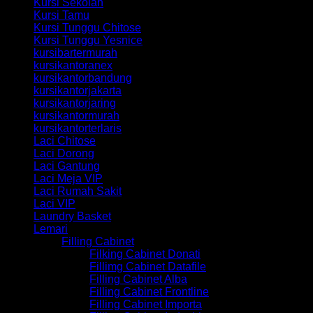
Kursi Sekolah
Kursi Tamu
Kursi Tunggu Chitose
Kursi Tunggu Yesnice
kursibartermurah
kursikantoranex
kursikantorbandung
kursikantorjakarta
kursikantorjaring
kursikantormurah
kursikantorterlaris
Laci Chitose
Laci Dorong
Laci Gantung
Laci Meja VIP
Laci Rumah Sakit
Laci VIP
Laundry Basket
Lemari
Filling Cabinet
Filking Cabinet Donati
Fillimg Cabinet Datafile
Filling Cabinet Alba
Filling Cabinet Frontline
Filling Cabinet Importa