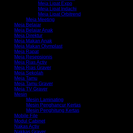
Meja Lipat Expo
Meja Lipat Indachi
Meja Lipat Orbitrend
Meja Meeting
Meja Belajar
Meja Belajar Anak
Meja Direktur
Meja Makan Anak
Meja Makan Olymplast
Meja Rapat
Meja Resepsionis
Meja Rias Activ
Meja Rias Graver
Meja Sekolah
Meja Tamu
Meja Tamu Graver
Meja TV Graver
Mesin
Mesin Laminating
Mesin Penghancur Kertas
Mesin Penghitung Kertas
Mobile File
Modul Cabinet
Nakas Activ
Nakkas Graver