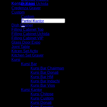
Kontak Kami
Brankas Uchida
Credenza Graver
Custom
Custom
Pencarian
Partisi Kantor
untuk:
Dish Drainer
Filling Cabinet Top
Filling Cabinet Uchida
Filling Cabinet VIP
Glass Door Expo
Joint Table
Kitcen Set Activ
Kitchen Set Graver
Kursi
Kursi Bar
Kursi Bar Chairman
Kursi Bar Donati
Kursi Bar HM
Kursi Bar Indachi
Kursi Bar Vios
Kursi Kantor
Kursi Chitose
Kursi Custom
Kursi Donati
Kursi Ergotec