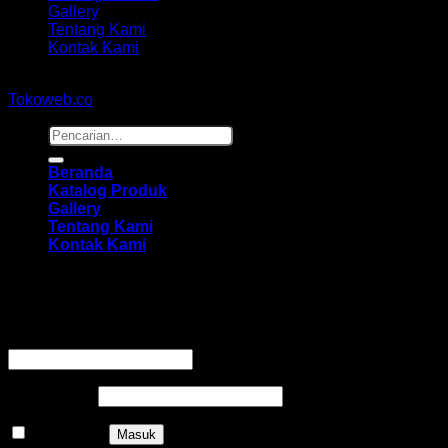
Gallery
Tentang Kami
Kontak Kami
Copyright 2026 ©
hidayahmebelfurniture.net
Designed By
Tokoweb.co
Pencarian
untuk:
Beranda
Katalog Produk
Gallery
Tentang Kami
Kontak Kami
Masuk
Wajib
Nama pengguna atau alamat email
*
Wajib
Kata sandi
*
Ingat saya
Masuk