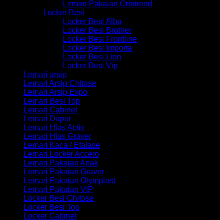
Lemari Pakaian Orbitrend
Locker Besi
Locker Besi Alba
Locker Besi Brother
Locker Besi Frontline
Locker Besi Importa
Locker Besi Lion
Locker Besi Vip
Lemari arsip
Lemari Arsip Chitose
Lemari Arsip Expo
Lemari Besi Top
Lemari Cabinet
Lemari Dapur
Lemari Hias Activ
Lemari Hias Graver
Lemari Kaca / Etalase
Lemari Locker Accero
Lemari Pakaian Anak
Lemari Pakaian Graver
Lemari Pakaian Olymplast
Lemari Pakaian VIP
Locker Besi Chitose
Locker Besi Top
Locker Cabinet