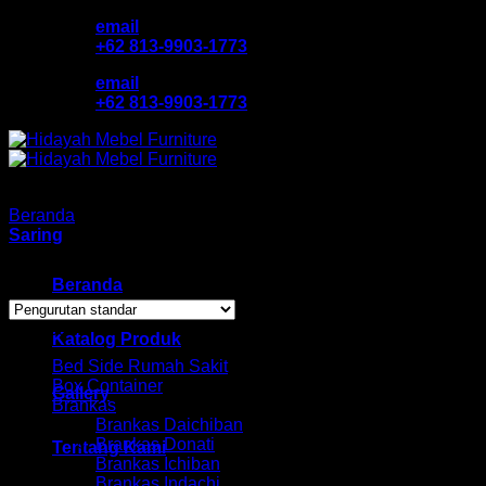
Skip
email
to
+62 813-9903-1773
content
email
+62 813-9903-1773
Beranda
/
Locker Cabinet
Saring
Showing all 8 results
Beranda
Browse
Katalog Produk
Bed Side Rumah Sakit
Box Container
Gallery
Brankas
Brankas Daichiban
Brankas Donati
Tentang Kami
Brankas Ichiban
Brankas Indachi