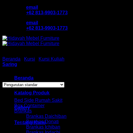
Skip
email
to
+62 813-9903-1773
content
email
+62 813-9903-1773
Beranda
/
Kursi
/
Kursi Kuliah
/
Kursi Polaris
Saring
Showing all 2 results
Beranda
Browse
Katalog Produk
Bed Side Rumah Sakit
Box Container
Gallery
Brankas
Brankas Daichiban
Brankas Donati
Tentang Kami
Brankas Ichiban
Brankas Indachi