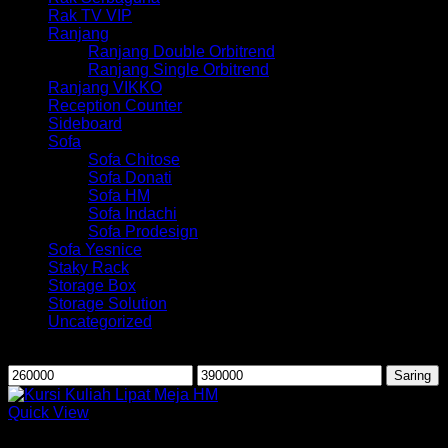
Rak TV VIP
Ranjang
Ranjang Double Orbitrend
Ranjang Single Orbitrend
Ranjang VIKKO
Reception Counter
Sideboard
Sofa
Sofa Chitose
Sofa Donati
Sofa HM
Sofa Indachi
Sofa Prodesign
Sofa Yesnice
Staky Rack
Storage Box
Storage Solution
Uncategorized
Saring berdasarkan harga
Harga
Harga
Saring
terendah
tertinggi
Quick View
Kursi Kuliah