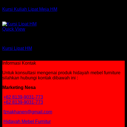
Kursi Kuliah Lipat Meja HM
Rp
390,000
Quick View
Kursi Kuliah
Kursi Lipat HM
Rp
260,000
Informasi Kontak
Untuk konsultasi mengenai produk hidayah mebel furniture
silahkan hubungi kontak dibawah ini :
Marketing Nesa
+62 8139-9031-773
+62 8139-9031-773
fznakhanen@gmail.com
Hidayah Mebel Furnitur