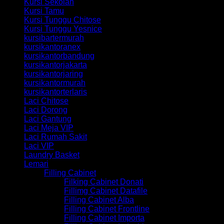
Kursi Sekolah
Kursi Tamu
Kursi Tunggu Chitose
Kursi Tunggu Yesnice
kursibartermurah
kursikantoranex
kursikantorbandung
kursikantorjakarta
kursikantorjaring
kursikantormurah
kursikantorterlaris
Laci Chitose
Laci Dorong
Laci Gantung
Laci Meja VIP
Laci Rumah Sakit
Laci VIP
Laundry Basket
Lemari
Filling Cabinet
Filking Cabinet Donati
Fillimg Cabinet Datafile
Filling Cabinet Alba
Filling Cabinet Frontline
Filling Cabinet Importa