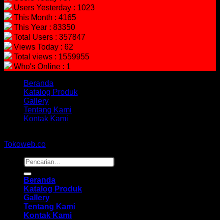
Users Yesterday : 1023
This Month : 4165
This Year : 83350
Total Users : 357847
Views Today : 62
Total views : 1559955
Who's Online : 1
Beranda
Katalog Produk
Gallery
Tentang Kami
Kontak Kami
Copyright 2026 ©
hidayahmebelfurniture.net
Designed By
Tokoweb.co
Pencarian
untuk:
Beranda
Katalog Produk
Gallery
Tentang Kami
Kontak Kami