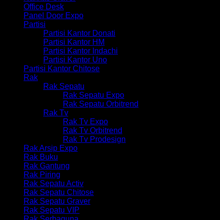
Office Desk
Panel Door Expo
Partisi
Partisi Kantor Donati
Partisi Kantor HM
Partisi Kantor Indachi
Partisi Kantor Uno
Partisi Kantor Chitose
Rak
Rak Sepatu
Rak Sepatu Expo
Rak Sepatu Orbitrend
Rak Tv
Rak Tv Expo
Rak Tv Orbitrend
Rak Tv Prodesign
Rak Arsip Expo
Rak Buku
Rak Gantung
Rak Piring
Rak Sepatu Activ
Rak Sepatu Chitose
Rak Sepatu Graver
Rak Sepatu VIP
Rak Serbaguna