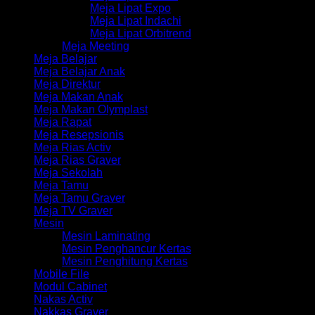
Meja Lipat Expo
Meja Lipat Indachi
Meja Lipat Orbitrend
Meja Meeting
Meja Belajar
Meja Belajar Anak
Meja Direktur
Meja Makan Anak
Meja Makan Olymplast
Meja Rapat
Meja Resepsionis
Meja Rias Activ
Meja Rias Graver
Meja Sekolah
Meja Tamu
Meja Tamu Graver
Meja TV Graver
Mesin
Mesin Laminating
Mesin Penghancur Kertas
Mesin Penghitung Kertas
Mobile File
Modul Cabinet
Nakas Activ
Nakkas Graver