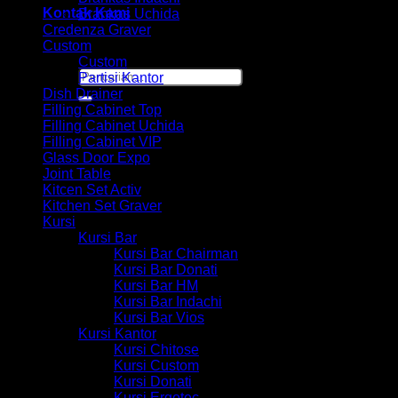
Kontak Kami
Brankas Uchida
Credenza Graver
Custom
Custom
Pencarian
Partisi Kantor
untuk:
Dish Drainer
Filling Cabinet Top
Filling Cabinet Uchida
Filling Cabinet VIP
Glass Door Expo
Joint Table
Kitcen Set Activ
Kitchen Set Graver
Kursi
Kursi Bar
Kursi Bar Chairman
Kursi Bar Donati
Kursi Bar HM
Kursi Bar Indachi
Kursi Bar Vios
Kursi Kantor
Kursi Chitose
Kursi Custom
Kursi Donati
Kursi Ergotec