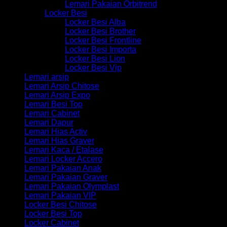
Lemari Pakaian Orbitrend
Locker Besi
Locker Besi Alba
Locker Besi Brother
Locker Besi Frontline
Locker Besi Importa
Locker Besi Lion
Locker Besi Vip
Lemari arsip
Lemari Arsip Chitose
Lemari Arsip Expo
Lemari Besi Top
Lemari Cabinet
Lemari Dapur
Lemari Hias Activ
Lemari Hias Graver
Lemari Kaca / Etalase
Lemari Locker Accero
Lemari Pakaian Anak
Lemari Pakaian Graver
Lemari Pakaian Olymplast
Lemari Pakaian VIP
Locker Besi Chitose
Locker Besi Top
Locker Cabinet