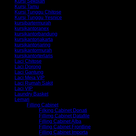
Kursi Sekolah
Kursi Tamu
Kursi Tunggu Chitose
Kursi Tunggu Yesnice
kursibartermurah
kursikantoranex
kursikantorbandung
kursikantorjakarta
kursikantorjaring
kursikantormurah
kursikantorterlaris
Laci Chitose
Laci Dorong
Laci Gantung
Laci Meja VIP
Laci Rumah Sakit
Laci VIP
Laundry Basket
Lemari
Filling Cabinet
Filking Cabinet Donati
Fillimg Cabinet Datafile
Filling Cabinet Alba
Filling Cabinet Frontline
Filling Cabinet Importa