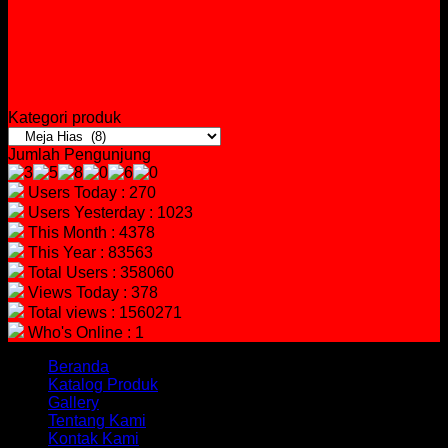
Kategori produk
Jumlah Pengunjung
Users Today : 270
Users Yesterday : 1023
This Month : 4378
This Year : 83563
Total Users : 358060
Views Today : 378
Total views : 1560271
Who's Online : 1
Beranda
Katalog Produk
Gallery
Tentang Kami
Kontak Kami