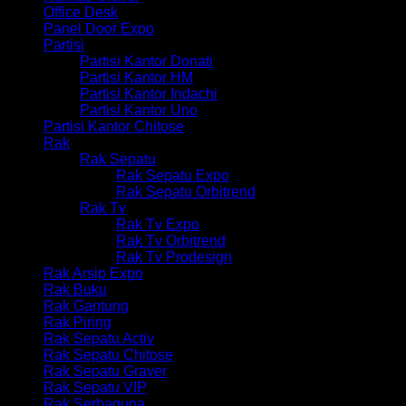
Office Desk
Panel Door Expo
Partisi
Partisi Kantor Donati
Partisi Kantor HM
Partisi Kantor Indachi
Partisi Kantor Uno
Partisi Kantor Chitose
Rak
Rak Sepatu
Rak Sepatu Expo
Rak Sepatu Orbitrend
Rak Tv
Rak Tv Expo
Rak Tv Orbitrend
Rak Tv Prodesign
Rak Arsip Expo
Rak Buku
Rak Gantung
Rak Piring
Rak Sepatu Activ
Rak Sepatu Chitose
Rak Sepatu Graver
Rak Sepatu VIP
Rak Serbaguna