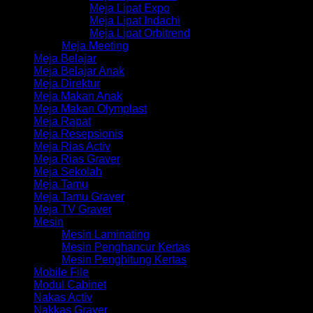
Meja Lipat Expo
Meja Lipat Indachi
Meja Lipat Orbitrend
Meja Meeting
Meja Belajar
Meja Belajar Anak
Meja Direktur
Meja Makan Anak
Meja Makan Olymplast
Meja Rapat
Meja Resepsionis
Meja Rias Activ
Meja Rias Graver
Meja Sekolah
Meja Tamu
Meja Tamu Graver
Meja TV Graver
Mesin
Mesin Laminating
Mesin Penghancur Kertas
Mesin Penghitung Kertas
Mobile File
Modul Cabinet
Nakas Activ
Nakkas Graver