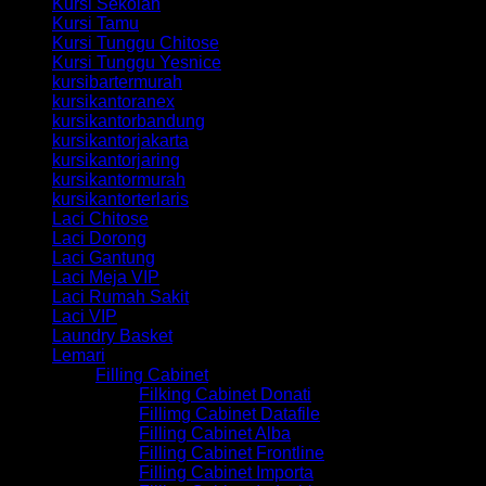
Kursi Sekolah
Kursi Tamu
Kursi Tunggu Chitose
Kursi Tunggu Yesnice
kursibartermurah
kursikantoranex
kursikantorbandung
kursikantorjakarta
kursikantorjaring
kursikantormurah
kursikantorterlaris
Laci Chitose
Laci Dorong
Laci Gantung
Laci Meja VIP
Laci Rumah Sakit
Laci VIP
Laundry Basket
Lemari
Filling Cabinet
Filking Cabinet Donati
Fillimg Cabinet Datafile
Filling Cabinet Alba
Filling Cabinet Frontline
Filling Cabinet Importa