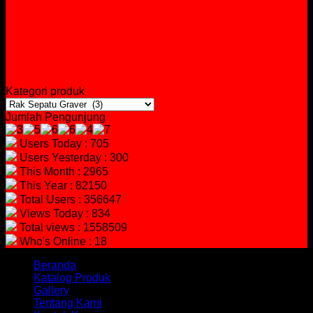
Kategori produk
Jumlah Pengunjung
Users Today : 705
Users Yesterday : 300
This Month : 2965
This Year : 82150
Total Users : 356647
Views Today : 834
Total views : 1558509
Who's Online : 18
Beranda
Katalog Produk
Gallery
Tentang Kami