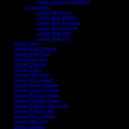
Lemari Pakaian Orbitrend
Locker Besi
Locker Besi Alba
Locker Besi Brother
Locker Besi Frontline
Locker Besi Importa
Locker Besi Lion
Locker Besi Vip
Lemari arsip
Lemari Arsip Chitose
Lemari Arsip Expo
Lemari Besi Top
Lemari Cabinet
Lemari Dapur
Lemari Hias Activ
Lemari Hias Graver
Lemari Kaca / Etalase
Lemari Locker Accero
Lemari Pakaian Anak
Lemari Pakaian Graver
Lemari Pakaian Olymplast
Lemari Pakaian VIP
Locker Besi Chitose
Locker Besi Top
Locker Cabinet