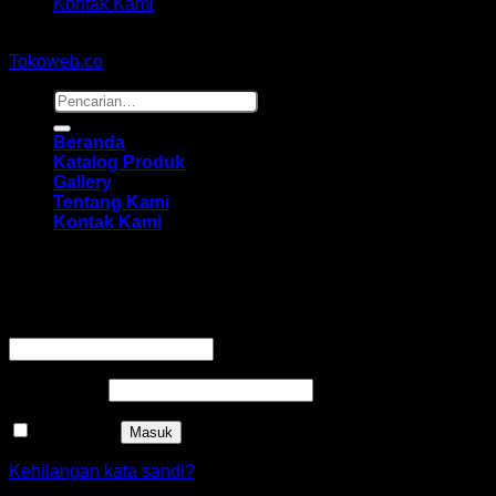
Kontak Kami
Copyright 2026 ©
hidayahmebelfurniture.net
Designed By
Tokoweb.co
Pencarian
untuk:
Beranda
Katalog Produk
Gallery
Tentang Kami
Kontak Kami
Masuk
Wajib
Nama pengguna atau alamat email
*
Wajib
Kata sandi
*
Ingat saya
Masuk
Kehilangan kata sandi?