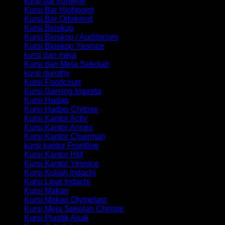
kursi bar frontline
Kursi Bar Highpoint
Kursi Bar Orbitrend
Kursi Bioskop
Kursi Bioskop / Auditorium
Kursi Bioskop Yesnice
kursi dan meja
Kursi dan Meja Sekolah
kursi dorothy
Kursi Foodcourt
Kursi Gaming Importa
Kursi Hadap
Kursi Hadap Chitose
Kursi Kantor Activ
Kursi Kantor Annex
Kursi Kantor Chairman
kursi kantor Frontline
Kursi Kantor HM
Kursi Kantor Yesnice
Kursi Kuliah Indachi
Kursi Lipat Indachi
Kursi Makan
Kursi Makan Olymplast
Kursi Meja Sekolah Chitose
Kursi Plastik Anak