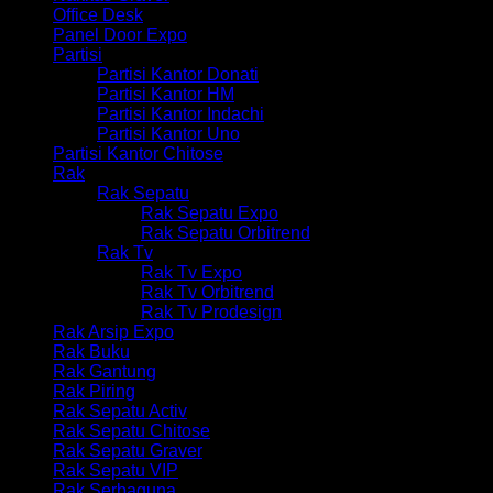
Office Desk
Panel Door Expo
Partisi
Partisi Kantor Donati
Partisi Kantor HM
Partisi Kantor Indachi
Partisi Kantor Uno
Partisi Kantor Chitose
Rak
Rak Sepatu
Rak Sepatu Expo
Rak Sepatu Orbitrend
Rak Tv
Rak Tv Expo
Rak Tv Orbitrend
Rak Tv Prodesign
Rak Arsip Expo
Rak Buku
Rak Gantung
Rak Piring
Rak Sepatu Activ
Rak Sepatu Chitose
Rak Sepatu Graver
Rak Sepatu VIP
Rak Serbaguna