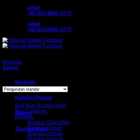
Skip
email
to
+62 813-9903-1773
content
email
+62 813-9903-1773
Beranda
/
Rak Sepatu Graver
Saring
Showing all 3 results
Beranda
Browse
Katalog Produk
Bed Side Rumah Sakit
Box Container
Gallery
Brankas
Brankas Daichiban
Brankas Donati
Tentang Kami
Brankas Ichiban
Brankas Indachi