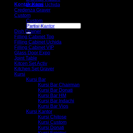
Kontak Kami
Brankas Uchida
Credenza Graver
Custom
Custom
Pencarian
Partisi Kantor
untuk:
Dish Drainer
Filling Cabinet Top
Filling Cabinet Uchida
Filling Cabinet VIP
Glass Door Expo
Joint Table
Kitcen Set Activ
Kitchen Set Graver
Kursi
Kursi Bar
Kursi Bar Chairman
Kursi Bar Donati
Kursi Bar HM
Kursi Bar Indachi
Kursi Bar Vios
Kursi Kantor
Kursi Chitose
Kursi Custom
Kursi Donati
Kursi Ergotec