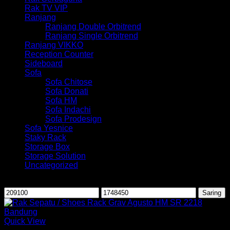
Rak TV VIP
Ranjang
Ranjang Double Orbitrend
Ranjang Single Orbitrend
Ranjang VIKKO
Reception Counter
Sideboard
Sofa
Sofa Chitose
Sofa Donati
Sofa HM
Sofa Indachi
Sofa Prodesign
Sofa Yesnice
Staky Rack
Storage Box
Storage Solution
Uncategorized
Saring berdasarkan harga
Harga
Harga
Saring
terendah
tertinggi
Quick View