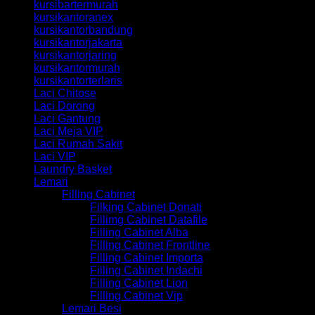
kursibartermurah
kursikantoranex
kursikantorbandung
kursikantorjakarta
kursikantorjaring
kursikantormurah
kursikantorterlaris
Laci Chitose
Laci Dorong
Laci Gantung
Laci Meja VIP
Laci Rumah Sakit
Laci VIP
Laundry Basket
Lemari
Filling Cabinet
Filking Cabinet Donati
Fillimg Cabinet Datafile
Filling Cabinet Alba
Filling Cabinet Frontline
Filling Cabinet Importa
Filling Cabinet Indachi
Filling Cabinet Lion
Filling Cabinet Vip
Lemari Besi