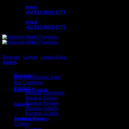
Skip
email
to
+62 813-9903-1773
content
email
+62 813-9903-1773
Beranda
/
Lemari
/
Lemari Kayu
/
Lemari Kayu Active
Saring
Browse
Beranda
Bed Side Rumah Sakit
Box Container
Brankas
Katalog Produk
Brankas Daichiban
Brankas Donati
Brankas Ichiban
Gallery
Brankas Indachi
Brankas Uchida
Tentang Kami
Credenza Graver
Custom