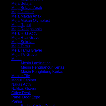
Meja Belajar
Meja Belajar Anak
Meja Direktur
Meja Makan Anak
Meja Makan Olymplast
Meja Rapat
Meja Resepsionis
Meja Rias Activ
Meja Rias Graver
Meja Sekolah
Meja Tamu
Meja Tamu Graver
Meja TV Graver
Mesin
Mesin Laminating
Mesin Penghancur Kertas
Mesin Penghitung Kertas
Mobile File
Modul Cabinet
Nakas Activ
Nakkas Graver
Office Desk
Panel Door Expo
Partisi
Partisi Kantor Donati