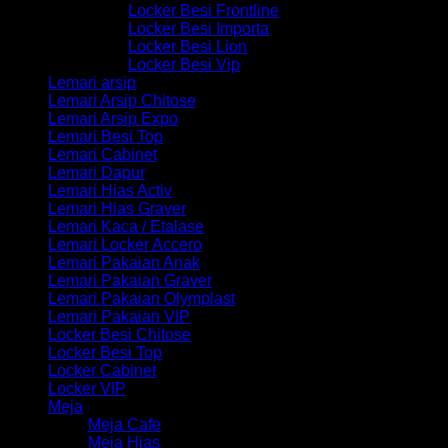
Locker Besi Frontline
Locker Besi Importa
Locker Besi Lion
Locker Besi Vip
Lemari arsip
Lemari Arsip Chitose
Lemari Arsip Expo
Lemari Besi Top
Lemari Cabinet
Lemari Dapur
Lemari Hias Activ
Lemari Hias Graver
Lemari Kaca / Etalase
Lemari Locker Accero
Lemari Pakaian Anak
Lemari Pakaian Graver
Lemari Pakaian Olymplast
Lemari Pakaian VIP
Locker Besi Chitose
Locker Besi Top
Locker Cabinet
Locker VIP
Meja
Meja Cafe
Meja Hias