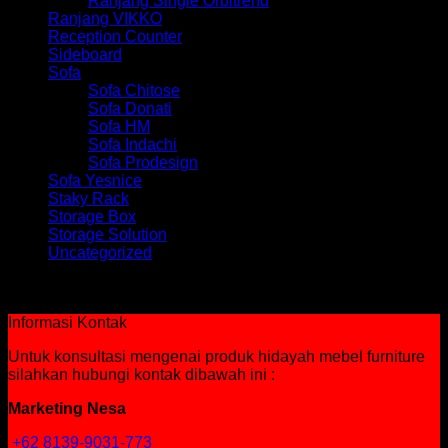
Ranjang Single Orbitrend
Ranjang VIKKO
Reception Counter
Sideboard
Sofa
Sofa Chitose
Sofa Donati
Sofa HM
Sofa Indachi
Sofa Prodesign
Sofa Yesnice
Staky Rack
Storage Box
Storage Solution
Uncategorized
Tidak ada produk yang ditemukan sesuai dengan pilihan
Anda.
Informasi Kontak
Untuk konsultasi mengenai produk hidayah mebel furniture
silahkan hubungi kontak dibawah ini :
Marketing Nesa
+62 8139-9031-773