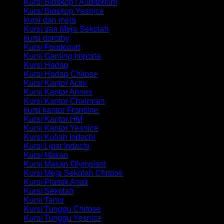
Kursi Bioskop / Auditorium
Kursi Bioskop Yesnice
kursi dan meja
Kursi dan Meja Sekolah
kursi dorothy
Kursi Foodcourt
Kursi Gaming Importa
Kursi Hadap
Kursi Hadap Chitose
Kursi Kantor Activ
Kursi Kantor Annex
Kursi Kantor Chairman
kursi kantor Frontline
Kursi Kantor HM
Kursi Kantor Yesnice
Kursi Kuliah Indachi
Kursi Lipat Indachi
Kursi Makan
Kursi Makan Olymplast
Kursi Meja Sekolah Chitose
Kursi Plastik Anak
Kursi Sekolah
Kursi Tamu
Kursi Tunggu Chitose
Kursi Tunggu Yesnice