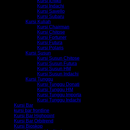
Kursi Ichiko
Kursi Indachi
Kursi Savello
Kursi Subaru
Kursi Kuliah
Kursi Chairman
Kursi Chitose
Kursi Fortuner
Kursi Futura
Kursi Polaris
Kursi Susun
Kursi Susun Chitose
Kursi Susun Futura
Kursi Susun HM
Kursi Susun Indachi
Kursi Tunggu
Kursi Tunggu Donati
Kursi Tunggu HM
Kursi Tunggu Importa
Kursi Tunggu Indachi
Kursi Bar
kursi bar frontline
Kursi Bar Highpoint
Kursi Bar Orbitrend
Kursi Bioskop