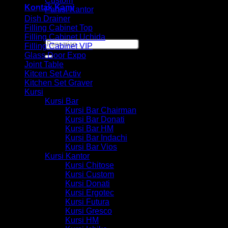
Custom
Kontak Kami
Partisi Kantor
Dish Drainer
Filling Cabinet Top
Filling Cabinet Uchida
Pencarian
Filling Cabinet VIP
untuk:
Glass Door Expo
Joint Table
Kitcen Set Activ
Kitchen Set Graver
Kursi
Kursi Bar
Kursi Bar Chairman
Kursi Bar Donati
Kursi Bar HM
Kursi Bar Indachi
Kursi Bar Vios
Kursi Kantor
Kursi Chitose
Kursi Custom
Kursi Donati
Kursi Ergotec
Kursi Futura
Kursi Gresco
Kursi HM