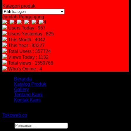
Kategori produk
Jumlah Pengunjung
Users Today : 957
Users Yesterday : 825
This Month : 4042
This Year : 83227
Total Users : 357724
Views Today : 1132
Total views : 1559766
Who's Online : 4
Beranda
Katalog Produk
Gallery
Tentang Kami
Kontak Kami
Copyright 2026 ©
hidayahmebelfurniture.net
Designed By
Tokoweb.co
Pencarian
untuk: