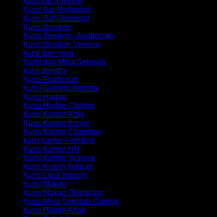
kursi bar frontline
Kursi Bar Highpoint
Kursi Bar Orbitrend
Kursi Bioskop
Kursi Bioskop / Auditorium
Kursi Bioskop Yesnice
kursi dan meja
Kursi dan Meja Sekolah
kursi dorothy
Kursi Foodcourt
Kursi Gaming Importa
Kursi Hadap
Kursi Hadap Chitose
Kursi Kantor Activ
Kursi Kantor Annex
Kursi Kantor Chairman
kursi kantor Frontline
Kursi Kantor HM
Kursi Kantor Yesnice
Kursi Kuliah Indachi
Kursi Lipat Indachi
Kursi Makan
Kursi Makan Olymplast
Kursi Meja Sekolah Chitose
Kursi Plastik Anak