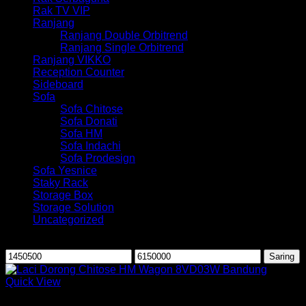
Rak TV VIP
Ranjang
Ranjang Double Orbitrend
Ranjang Single Orbitrend
Ranjang VIKKO
Reception Counter
Sideboard
Sofa
Sofa Chitose
Sofa Donati
Sofa HM
Sofa Indachi
Sofa Prodesign
Sofa Yesnice
Staky Rack
Storage Box
Storage Solution
Uncategorized
Saring berdasarkan harga
Harga
Harga
Saring
terendah
tertinggi
Quick View
Laci Chitose