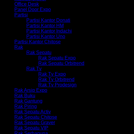
Office Desk
Panel Door Expo
Partisi
Partisi Kantor Donati
Partisi Kantor HM
Partisi Kantor Indachi
Partisi Kantor Uno
Partisi Kantor Chitose
Rak
Rak Sepatu
Rak Sepatu Expo
Rak Sepatu Orbitrend
Rak Tv
Rak Tv Expo
Rak Tv Orbitrend
Rak Tv Prodesign
Rak Arsip Expo
Rak Buku
Rak Gantung
Rak Piring
Rak Sepatu Activ
Rak Sepatu Chitose
Rak Sepatu Graver
Rak Sepatu VIP
Rak Serbaguna