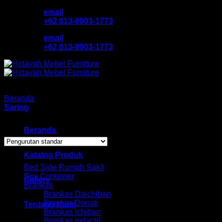
Skip
email
to
+62 813-9903-1773
content
email
+62 813-9903-1773
Beranda
/
Laci Chitose
Saring
Showing all 5 results
Beranda
Browse
Katalog Produk
Bed Side Rumah Sakit
Box Container
Gallery
Brankas
Brankas Daichiban
Brankas Donati
Tentang Kami
Brankas Ichiban
Brankas Indachi