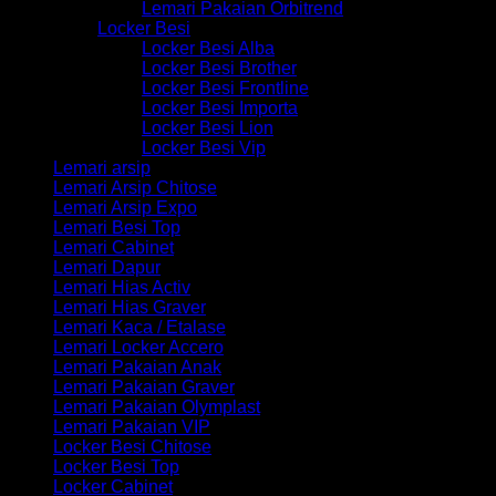
Lemari Pakaian Orbitrend
Locker Besi
Locker Besi Alba
Locker Besi Brother
Locker Besi Frontline
Locker Besi Importa
Locker Besi Lion
Locker Besi Vip
Lemari arsip
Lemari Arsip Chitose
Lemari Arsip Expo
Lemari Besi Top
Lemari Cabinet
Lemari Dapur
Lemari Hias Activ
Lemari Hias Graver
Lemari Kaca / Etalase
Lemari Locker Accero
Lemari Pakaian Anak
Lemari Pakaian Graver
Lemari Pakaian Olymplast
Lemari Pakaian VIP
Locker Besi Chitose
Locker Besi Top
Locker Cabinet