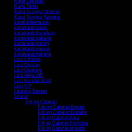
Kursi Sekolah
Kursi Tamu
Kursi Tunggu Chitose
Kursi Tunggu Yesnice
kursibartermurah
kursikantoranex
kursikantorbandung
kursikantorjakarta
kursikantorjaring
kursikantormurah
kursikantorterlaris
Laci Chitose
Laci Dorong
Laci Gantung
Laci Meja VIP
Laci Rumah Sakit
Laci VIP
Laundry Basket
Lemari
Filling Cabinet
Filking Cabinet Donati
Fillimg Cabinet Datafile
Filling Cabinet Alba
Filling Cabinet Frontline
Filling Cabinet Importa