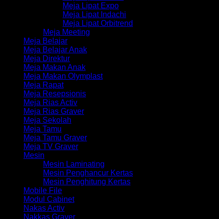
Meja Lipat Expo
Meja Lipat Indachi
Meja Lipat Orbitrend
Meja Meeting
Meja Belajar
Meja Belajar Anak
Meja Direktur
Meja Makan Anak
Meja Makan Olymplast
Meja Rapat
Meja Resepsionis
Meja Rias Activ
Meja Rias Graver
Meja Sekolah
Meja Tamu
Meja Tamu Graver
Meja TV Graver
Mesin
Mesin Laminating
Mesin Penghancur Kertas
Mesin Penghitung Kertas
Mobile File
Modul Cabinet
Nakas Activ
Nakkas Graver