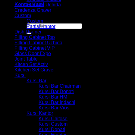
Kontak Kami
Brankas Uchida
Credenza Graver
Custom
Custom
Pencarian
Partisi Kantor
untuk:
Dish Drainer
Filling Cabinet Top
Filling Cabinet Uchida
Filling Cabinet VIP
Glass Door Expo
Joint Table
Kitcen Set Activ
Kitchen Set Graver
Kursi
Kursi Bar
Kursi Bar Chairman
Kursi Bar Donati
Kursi Bar HM
Kursi Bar Indachi
Kursi Bar Vios
Kursi Kantor
Kursi Chitose
Kursi Custom
Kursi Donati
Kursi Ergotec