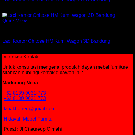
Rp
1,450,500
Quick View
Laci Chitose
Laci Kantor Chitose HM Kumi Wagon 3D Bandung
Rp
1,564,500
Informasi Kontak
Untuk konsultasi mengenai produk hidayah mebel furniture
silahkan hubungi kontak dibawah ini :
Marketing Nesa
+62 8139-9031-773
+62 8139-9031-773
fznakhanen@gmail.com
Hidayah Mebel Furnitur
Pusat : Jl Citeureup Cimahi