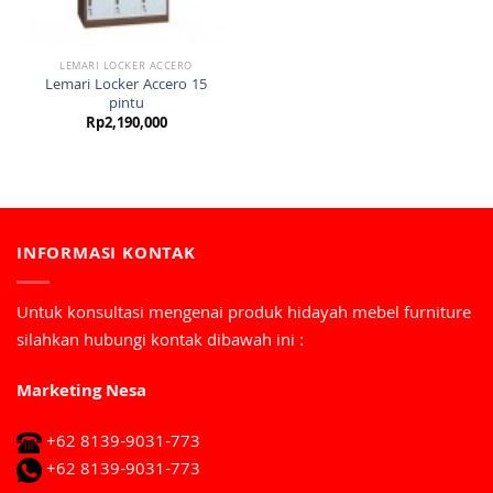
LEMARI LOCKER ACCERO
Lemari Locker Accero 15
pintu
Rp
2,190,000
INFORMASI KONTAK
Untuk konsultasi mengenai produk hidayah mebel furniture
silahkan hubungi kontak dibawah ini :
Marketing Nesa
+62 8139-9031-773
+62 8139-9031-773