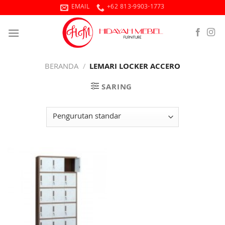
Skip
EMAIL
+62 813-9903-1773
to
content
BERANDA
/
LEMARI LOCKER ACCERO
SARING