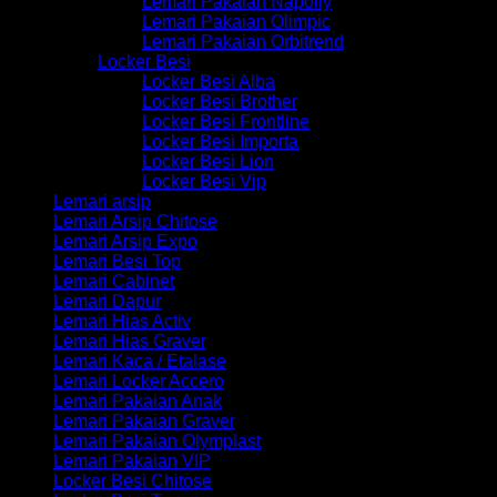
Lemari Pakaian Napolly
Lemari Pakaian Olimpic
Lemari Pakaian Orbitrend
Locker Besi
Locker Besi Alba
Locker Besi Brother
Locker Besi Frontline
Locker Besi Importa
Locker Besi Lion
Locker Besi Vip
Lemari arsip
Lemari Arsip Chitose
Lemari Arsip Expo
Lemari Besi Top
Lemari Cabinet
Lemari Dapur
Lemari Hias Activ
Lemari Hias Graver
Lemari Kaca / Etalase
Lemari Locker Accero
Lemari Pakaian Anak
Lemari Pakaian Graver
Lemari Pakaian Olymplast
Lemari Pakaian VIP
Locker Besi Chitose