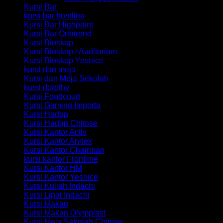
Kursi Bar
kursi bar frontline
Kursi Bar Highpoint
Kursi Bar Orbitrend
Kursi Bioskop
Kursi Bioskop / Auditorium
Kursi Bioskop Yesnice
kursi dan meja
Kursi dan Meja Sekolah
kursi dorothy
Kursi Foodcourt
Kursi Gaming Importa
Kursi Hadap
Kursi Hadap Chitose
Kursi Kantor Activ
Kursi Kantor Annex
Kursi Kantor Chairman
kursi kantor Frontline
Kursi Kantor HM
Kursi Kantor Yesnice
Kursi Kuliah Indachi
Kursi Lipat Indachi
Kursi Makan
Kursi Makan Olymplast
Kursi Meja Sekolah Chitose