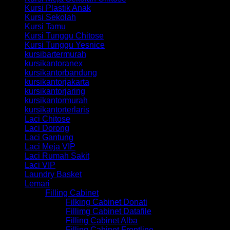
Kursi Plastik Anak
Kursi Sekolah
Kursi Tamu
Kursi Tunggu Chitose
Kursi Tunggu Yesnice
kursibartermurah
kursikantoranex
kursikantorbandung
kursikantorjakarta
kursikantorjaring
kursikantormurah
kursikantorterlaris
Laci Chitose
Laci Dorong
Laci Gantung
Laci Meja VIP
Laci Rumah Sakit
Laci VIP
Laundry Basket
Lemari
Filling Cabinet
Filking Cabinet Donati
Fillimg Cabinet Datafile
Filling Cabinet Alba
Filling Cabinet Frontline