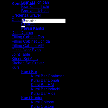
Brankas Ichiban
Kontak Kami
Brankas Indachi
Brankas Uchida
Credenza Graver
Custom
Pencarian
Custom
untuk:
Partisi Kantor
Dish Drainer
Filling Cabinet Top
Filling Cabinet Uchida
Filling Cabinet VIP
Glass Door Expo
Joint Table
Kitcen Set Activ
Kitchen Set Graver
Kursi
Kursi Bar
Kursi Bar Chairman
Kursi Bar Donati
Kursi Bar HM
Kursi Bar Indachi
Kursi Bar Vios
Kursi Kantor
Kursi Chitose
Kursi Custom