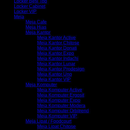
Locker Besi Top
Locker Cabinet
Locker VIP
Meja
Meja Cafe
Meja Hias
Meja Kantor
Meja Kantor Active
Meja Kantor Chitose
Meja Kantor Donati
Meja Kantor Expo
Meja Kantor Indachi
Meja Kantor Lunar
Meja Kantor Prodesign
Meja Kantor Uno
Meja Kantor VIP
Meja Komputer
Meja Komputer Active
Meja Komputer Ergosit
Meja Komputer Expo
Meja Komputer Modera
Meja Komputer Orbitrend
Meja Komputer VIP
Meja Lipat / Foodcourt
Meja Lipat Chitose