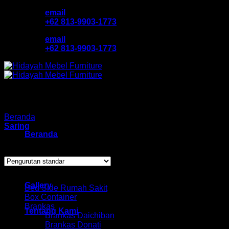
Skip
email
to
+62 813-9903-1773
content
email
+62 813-9903-1773
Beranda
/
Laci Rumah Sakit
Saring
Beranda
Menampilkan hasil tunggal
Katalog Produk
Browse
Gallery
Bed Side Rumah Sakit
Box Container
Brankas
Tentang Kami
Brankas Daichiban
Brankas Donati