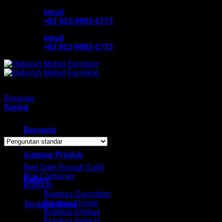
Skip
email
to
+62 813-9903-1773
content
email
+62 813-9903-1773
Beranda
/
Meja Rias Activ
Saring
Showing all 7 results
Beranda
Browse
Katalog Produk
Bed Side Rumah Sakit
Box Container
Gallery
Brankas
Brankas Daichiban
Brankas Donati
Tentang Kami
Brankas Ichiban
Brankas Indachi