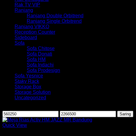
Rak TV VIP
Ranjang
Ranjang Double Orbitrend
Ranjang Single Orbitrend
Ranjang VIKKO
Reception Counter
Sideboard
Sofa
Sofa Chitose
Sofa Donati
Sofa HM
Sofa Indachi
Sofa Prodesign
Sofa Yesnice
Staky Rack
Storage Box
Storage Solution
Uncategorized
Saring berdasarkan harga
Harga
Harga
Saring
terendah
tertinggi
Quick View
Meja Rias Activ