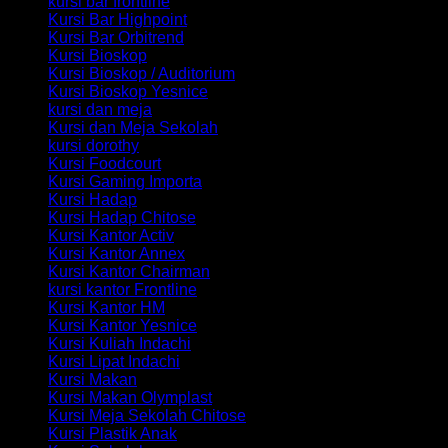
kursi bar frontline
Kursi Bar Highpoint
Kursi Bar Orbitrend
Kursi Bioskop
Kursi Bioskop / Auditorium
Kursi Bioskop Yesnice
kursi dan meja
Kursi dan Meja Sekolah
kursi dorothy
Kursi Foodcourt
Kursi Gaming Importa
Kursi Hadap
Kursi Hadap Chitose
Kursi Kantor Activ
Kursi Kantor Annex
Kursi Kantor Chairman
kursi kantor Frontline
Kursi Kantor HM
Kursi Kantor Yesnice
Kursi Kuliah Indachi
Kursi Lipat Indachi
Kursi Makan
Kursi Makan Olymplast
Kursi Meja Sekolah Chitose
Kursi Plastik Anak