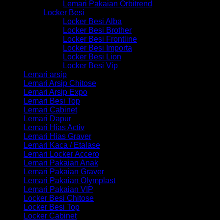
Lemari Pakaian Orbitrend
Locker Besi
Locker Besi Alba
Locker Besi Brother
Locker Besi Frontline
Locker Besi Importa
Locker Besi Lion
Locker Besi Vip
Lemari arsip
Lemari Arsip Chitose
Lemari Arsip Expo
Lemari Besi Top
Lemari Cabinet
Lemari Dapur
Lemari Hias Activ
Lemari Hias Graver
Lemari Kaca / Etalase
Lemari Locker Accero
Lemari Pakaian Anak
Lemari Pakaian Graver
Lemari Pakaian Olymplast
Lemari Pakaian VIP
Locker Besi Chitose
Locker Besi Top
Locker Cabinet