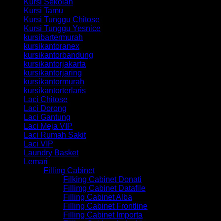
Kursi Sekolah
Kursi Tamu
Kursi Tunggu Chitose
Kursi Tunggu Yesnice
kursibartermurah
kursikantoranex
kursikantorbandung
kursikantorjakarta
kursikantorjaring
kursikantormurah
kursikantorterlaris
Laci Chitose
Laci Dorong
Laci Gantung
Laci Meja VIP
Laci Rumah Sakit
Laci VIP
Laundry Basket
Lemari
Filling Cabinet
Filking Cabinet Donati
Fillimg Cabinet Datafile
Filling Cabinet Alba
Filling Cabinet Frontline
Filling Cabinet Importa