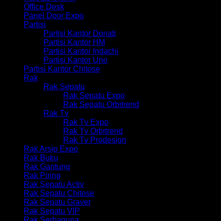
Office Desk
Panel Door Expo
Partisi
Partisi Kantor Donati
Partisi Kantor HM
Partisi Kantor Indachi
Partisi Kantor Uno
Partisi Kantor Chitose
Rak
Rak Sepatu
Rak Sepatu Expo
Rak Sepatu Orbitrend
Rak Tv
Rak Tv Expo
Rak Tv Orbitrend
Rak Tv Prodesign
Rak Arsip Expo
Rak Buku
Rak Gantung
Rak Piring
Rak Sepatu Activ
Rak Sepatu Chitose
Rak Sepatu Graver
Rak Sepatu VIP
Rak Serbaguna