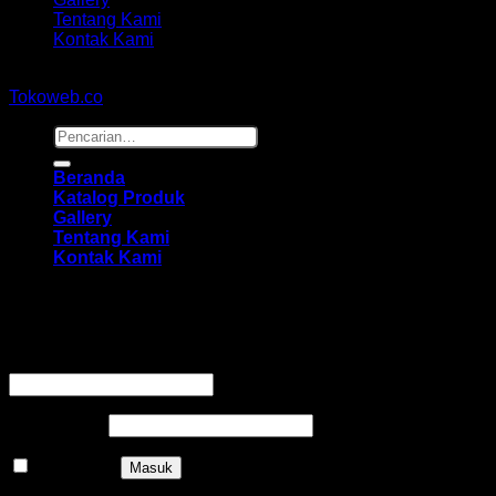
Tentang Kami
Kontak Kami
Copyright 2026 ©
hidayahmebelfurniture.net
Designed By
Tokoweb.co
Pencarian
untuk:
Beranda
Katalog Produk
Gallery
Tentang Kami
Kontak Kami
Masuk
Wajib
Nama pengguna atau alamat email
*
Wajib
Kata sandi
*
Ingat saya
Masuk