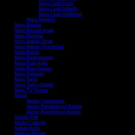
Meja Lipat Expo
Meja Lipat Indachi
Meja Lipat Orbitrend
Meja Meeting
Meja Belajar
Meja Belajar Anak
Meja Direktur
Meja Makan Anak
Meja Makan Olymplast
Meja Rapat
Meja Resepsionis
Meja Rias Activ
Meja Rias Graver
Meja Sekolah
Meja Tamu
Meja Tamu Graver
Meja TV Graver
Mesin
Mesin Laminating
Mesin Penghancur Kertas
Mesin Penghitung Kertas
Mobile File
Modul Cabinet
Nakas Activ
Nakkas Graver