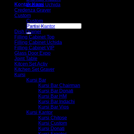
Kontak Kami
Brankas Uchida
Credenza Graver
Custom
Custom
Pencarian
Partisi Kantor
untuk:
Dish Drainer
Filling Cabinet Top
Filling Cabinet Uchida
Filling Cabinet VIP
Glass Door Expo
Joint Table
Kitcen Set Activ
Kitchen Set Graver
Kursi
Kursi Bar
Kursi Bar Chairman
Kursi Bar Donati
Kursi Bar HM
Kursi Bar Indachi
Kursi Bar Vios
Kursi Kantor
Kursi Chitose
Kursi Custom
Kursi Donati
Kursi Ergotec