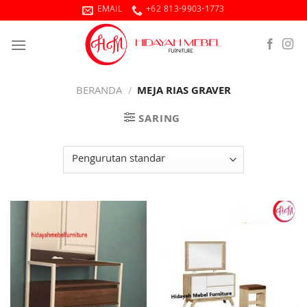
Skip
EMAIL
+62 813-9903-1773
to
content
BERANDA
/
MEJA RIAS GRAVER
SARING