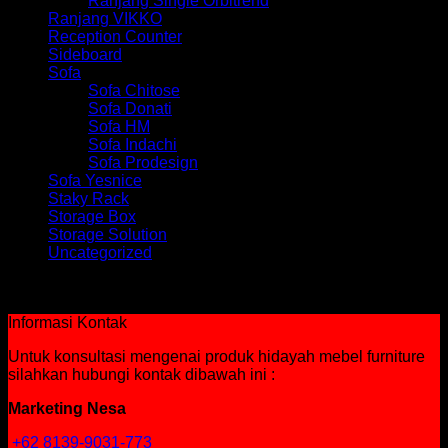
Ranjang Single Orbitrend
Ranjang VIKKO
Reception Counter
Sideboard
Sofa
Sofa Chitose
Sofa Donati
Sofa HM
Sofa Indachi
Sofa Prodesign
Sofa Yesnice
Staky Rack
Storage Box
Storage Solution
Uncategorized
Tidak ada produk yang ditemukan sesuai dengan pilihan
Anda.
Informasi Kontak
Untuk konsultasi mengenai produk hidayah mebel furniture
silahkan hubungi kontak dibawah ini :
Marketing Nesa
+62 8139-9031-773