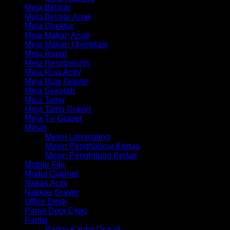
Meja Belajar
Meja Belajar Anak
Meja Direktur
Meja Makan Anak
Meja Makan Olymplast
Meja Rapat
Meja Resepsionis
Meja Rias Activ
Meja Rias Graver
Meja Sekolah
Meja Tamu
Meja Tamu Graver
Meja TV Graver
Mesin
Mesin Laminating
Mesin Penghancur Kertas
Mesin Penghitung Kertas
Mobile File
Modul Cabinet
Nakas Activ
Nakkas Graver
Office Desk
Panel Door Expo
Partisi
Partisi Kantor Donati