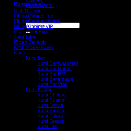
Custom
Kontak Kami
Partisi Kantor
Dish Drainer
Filling Cabinet Top
Filling Cabinet Uchida
Pencarian
Filling Cabinet VIP
untuk:
Glass Door Expo
Joint Table
Kitcen Set Activ
Kitchen Set Graver
Kursi
Kursi Bar
Kursi Bar Chairman
Kursi Bar Donati
Kursi Bar HM
Kursi Bar Indachi
Kursi Bar Vios
Kursi Kantor
Kursi Chitose
Kursi Custom
Kursi Donati
Kursi Ergotec
Kursi Futura
Kursi Gresco
Kursi HM