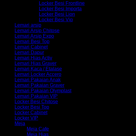
Locker Besi Frontline
Locker Besi Importa
Locker Besi Lion
Locker Besi Vip
Lemari arsip
Lemari Arsip Chitose
Lemari Arsip Expo
Lemari Besi Top
Lemari Cabinet
Lemari Dapur
Lemari Hias Activ
Lemari Hias Graver
Lemari Kaca / Etalase
Lemari Locker Accero
Lemari Pakaian Anak
Lemari Pakaian Graver
Lemari Pakaian Olymplast
Lemari Pakaian VIP
Locker Besi Chitose
Locker Besi Top
Locker Cabinet
Locker VIP
Meja
Meja Cafe
Meja Hias