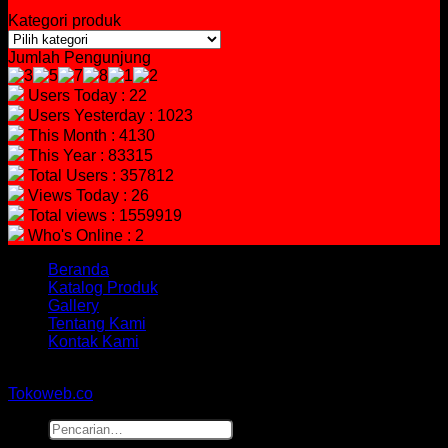
Kategori produk
Jumlah Pengunjung
Users Today : 22
Users Yesterday : 1023
This Month : 4130
This Year : 83315
Total Users : 357812
Views Today : 26
Total views : 1559919
Who's Online : 2
Beranda
Katalog Produk
Gallery
Tentang Kami
Kontak Kami
Copyright 2026 ©
hidayahmebelfurniture.net
Designed By
Tokoweb.co
Pencarian
untuk: