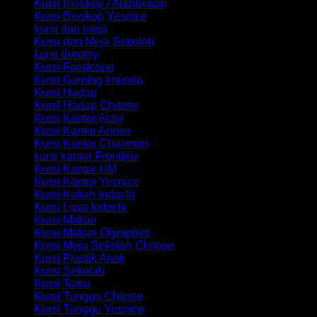
Kursi Bioskop / Auditorium
Kursi Bioskop Yesnice
kursi dan meja
Kursi dan Meja Sekolah
kursi dorothy
Kursi Foodcourt
Kursi Gaming Importa
Kursi Hadap
Kursi Hadap Chitose
Kursi Kantor Activ
Kursi Kantor Annex
Kursi Kantor Chairman
kursi kantor Frontline
Kursi Kantor HM
Kursi Kantor Yesnice
Kursi Kuliah Indachi
Kursi Lipat Indachi
Kursi Makan
Kursi Makan Olymplast
Kursi Meja Sekolah Chitose
Kursi Plastik Anak
Kursi Sekolah
Kursi Tamu
Kursi Tunggu Chitose
Kursi Tunggu Yesnice