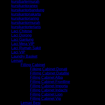
kursibartermurah
kursikantoranex
kursikantorbandung
kursikantorjakarta
kursikantorjaring
kursikantormurah
kursikantorterlaris
Laci Chitose
Laci Dorong
Laci Gantung
Laci Meja VIP
Laci Rumah Sakit
Laci VIP
Laundry Basket
Lemari
Filling Cabinet
Filking Cabinet Donati
Fillimg Cabinet Datafile
Filling Cabinet Alba
Filling Cabinet Frontline
Filling Cabinet Importa
Filling Cabinet Indachi
Filling Cabinet Lion
Filling Cabinet Vip
Lemari Besi