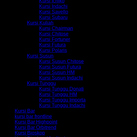
Kursi Ichiko
Kursi Indachi
Kursi Savello
Kursi Subaru
Kursi Kuliah
Kursi Chairman
Kursi Chitose
Kursi Fortuner
Kursi Futura
Kursi Polaris
Kursi Susun
Kursi Susun Chitose
Kursi Susun Futura
Kursi Susun HM
Kursi Susun Indachi
Kursi Tunggu
Kursi Tunggu Donati
Kursi Tunggu HM
Kursi Tunggu Importa
Kursi Tunggu Indachi
Kursi Bar
kursi bar frontline
Kursi Bar Highpoint
Kursi Bar Orbitrend
Kursi Bioskop