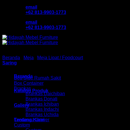
Skip
email
to
+62 813-9903-1773
content
email
+62 813-9903-1773
Beranda
/
Meja
/
Meja Lipat / Foodcourt
/
Meja Lipat Custom
Saring
Browse
Beranda
Bed Side Rumah Sakit
Box Container
Brankas
Katalog Produk
Brankas Daichiban
Brankas Donati
Brankas Ichiban
Gallery
Brankas Indachi
Brankas Uchida
Tentang Kami
Credenza Graver
Custom