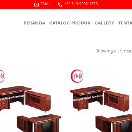
EMAIL
+62 813-9903-1773
BERANDA
KATALOG PRODUK
GALLERY
TENT
Showing all 9 resu