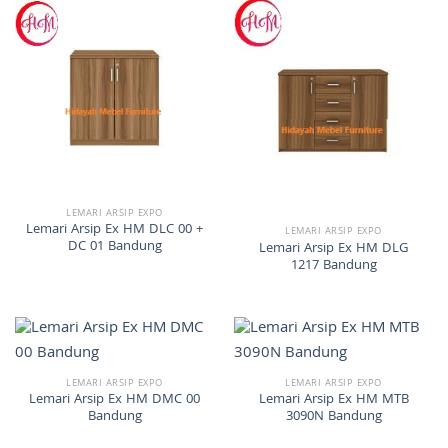
LEMARI ARSIP EXPO
Lemari Arsip Ex HM DLC 00 +
LEMARI ARSIP EXPO
DC 01 Bandung
Lemari Arsip Ex HM DLG
1217 Bandung
LEMARI ARSIP EXPO
LEMARI ARSIP EXPO
Lemari Arsip Ex HM DMC 00
Lemari Arsip Ex HM MTB
Bandung
3090N Bandung