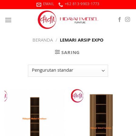
Skip
EMAIL
+62 813-9903-1773
to
content
BERANDA
/
LEMARI ARSIP EXPO
SARING