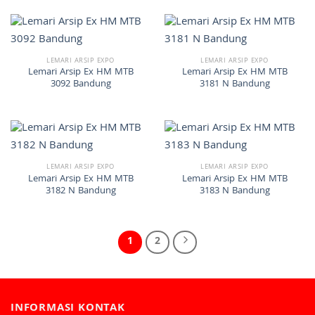
LEMARI ARSIP EXPO
LEMARI ARSIP EXPO
Lemari Arsip Ex HM MTB
Lemari Arsip Ex HM MTB
3092 Bandung
3181 N Bandung
LEMARI ARSIP EXPO
LEMARI ARSIP EXPO
Lemari Arsip Ex HM MTB
Lemari Arsip Ex HM MTB
3182 N Bandung
3183 N Bandung
1
2
INFORMASI KONTAK