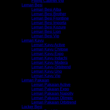
Filling Cabinet Vip
Lemari Besi
Lemari Besi Alba
Lemari Besi Brother
Lemari Besi Frontline
Lemari Besi Importa
Lemari Besi Kozure
Lemari Besi Lion
Lemari Besi Vip
Lemari Kayu
Lemari Kayu Active
Lemari Kayu Chitose
Lemari Kayu Expo
Lemari Kayu Indachi
Lemari Kayu Modera
Lemari Kayu Orbitrend
Lemari Kayu Uno
Lemari Kayu Vip
Lemari Pakaian
Lemari Pakaian Active
Lemari Pakaian Expo
Lemari Pakaian Napolly
Lemari Pakaian Olimpic
Lemari Pakaian Orbitrend
Locker Besi