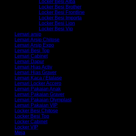
Locker Besi Alba
Locker Besi Brother
Locker Besi Frontline
Locker Besi Importa
Locker Besi Lion
Locker Besi Vip
Lemari arsip
Lemari Arsip Chitose
Lemari Arsip Expo
Lemari Besi Top
Lemari Cabinet
Lemari Dapur
Lemari Hias Activ
Lemari Hias Graver
Lemari Kaca / Etalase
Lemari Locker Accero
Lemari Pakaian Anak
Lemari Pakaian Graver
Lemari Pakaian Olymplast
Lemari Pakaian VIP
Locker Besi Chitose
Locker Besi Top
Locker Cabinet
Locker VIP
Meja