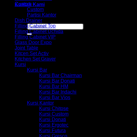
Custom
Kontak Kami
Custom
Partisi Kantor
Dish Drainer
Pencarian
Filling Cabinet Top
untuk:
Filling Cabinet Uchida
Filling Cabinet VIP
Glass Door Expo
Joint Table
Kitcen Set Activ
Kitchen Set Graver
Kursi
Kursi Bar
Kursi Bar Chairman
Kursi Bar Donati
Kursi Bar HM
Kursi Bar Indachi
Kursi Bar Vios
Kursi Kantor
Kursi Chitose
Kursi Custom
Kursi Donati
Kursi Ergotec
Kursi Futura
Kursi Gresco