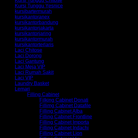
Kursi Tunggu Chitose
Kursi Tunggu Yesnice
kursibartermurah
kursikantoranex
kursikantorbandung
kursikantorjakarta
kursikantorjaring
kursikantormurah
kursikantorterlaris
Laci Chitose
Laci Dorong
Laci Gantung
Laci Meja VIP
Laci Rumah Sakit
Laci VIP
Laundry Basket
Lemari
Filling Cabinet
Filking Cabinet Donati
Fillimg Cabinet Datafile
Filling Cabinet Alba
Filling Cabinet Frontline
Filling Cabinet Importa
Filling Cabinet Indachi
Filling Cabinet Lion