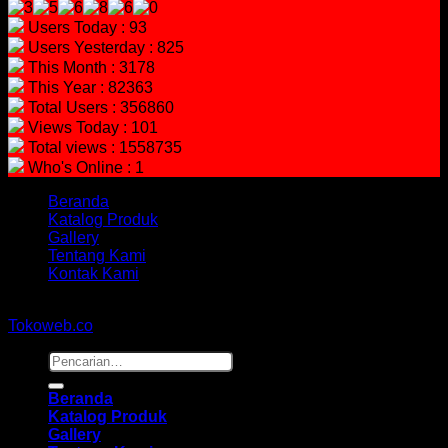
Users Today : 93
Users Yesterday : 825
This Month : 3178
This Year : 82363
Total Users : 356860
Views Today : 101
Total views : 1558735
Who's Online : 1
Beranda
Katalog Produk
Gallery
Tentang Kami
Kontak Kami
Copyright 2026 ©
hidayahmebelfurniture.net
Designed By
Tokoweb.co
Pencarian
untuk:
Beranda
Katalog Produk
Gallery