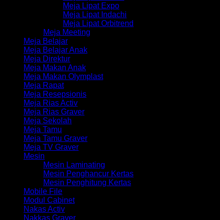
Meja Lipat Expo
Meja Lipat Indachi
Meja Lipat Orbitrend
Meja Meeting
Meja Belajar
Meja Belajar Anak
Meja Direktur
Meja Makan Anak
Meja Makan Olymplast
Meja Rapat
Meja Resepsionis
Meja Rias Activ
Meja Rias Graver
Meja Sekolah
Meja Tamu
Meja Tamu Graver
Meja TV Graver
Mesin
Mesin Laminating
Mesin Penghancur Kertas
Mesin Penghitung Kertas
Mobile File
Modul Cabinet
Nakas Activ
Nakkas Graver