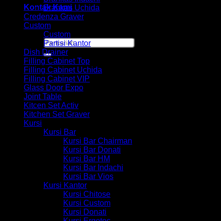
Kontak Kami
Brankas Uchida
Credenza Graver
Custom
Custom
Pencarian
Partisi Kantor
untuk:
Dish Drainer
Filling Cabinet Top
Filling Cabinet Uchida
Filling Cabinet VIP
Glass Door Expo
Joint Table
Kitcen Set Activ
Kitchen Set Graver
Kursi
Kursi Bar
Kursi Bar Chairman
Kursi Bar Donati
Kursi Bar HM
Kursi Bar Indachi
Kursi Bar Vios
Kursi Kantor
Kursi Chitose
Kursi Custom
Kursi Donati
Kursi Ergotec