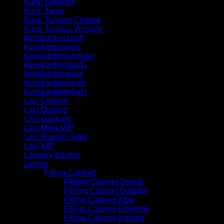
Kursi Sekolah
Kursi Tamu
Kursi Tunggu Chitose
Kursi Tunggu Yesnice
kursibartermurah
kursikantoranex
kursikantorbandung
kursikantorjakarta
kursikantorjaring
kursikantormurah
kursikantorterlaris
Laci Chitose
Laci Dorong
Laci Gantung
Laci Meja VIP
Laci Rumah Sakit
Laci VIP
Laundry Basket
Lemari
Filling Cabinet
Filking Cabinet Donati
Fillimg Cabinet Datafile
Filling Cabinet Alba
Filling Cabinet Frontline
Filling Cabinet Importa