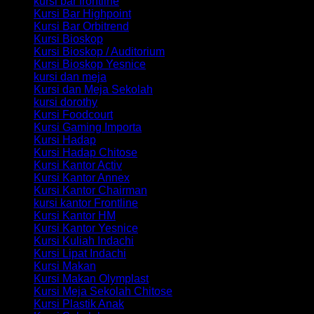
kursi bar frontline
Kursi Bar Highpoint
Kursi Bar Orbitrend
Kursi Bioskop
Kursi Bioskop / Auditorium
Kursi Bioskop Yesnice
kursi dan meja
Kursi dan Meja Sekolah
kursi dorothy
Kursi Foodcourt
Kursi Gaming Importa
Kursi Hadap
Kursi Hadap Chitose
Kursi Kantor Activ
Kursi Kantor Annex
Kursi Kantor Chairman
kursi kantor Frontline
Kursi Kantor HM
Kursi Kantor Yesnice
Kursi Kuliah Indachi
Kursi Lipat Indachi
Kursi Makan
Kursi Makan Olymplast
Kursi Meja Sekolah Chitose
Kursi Plastik Anak