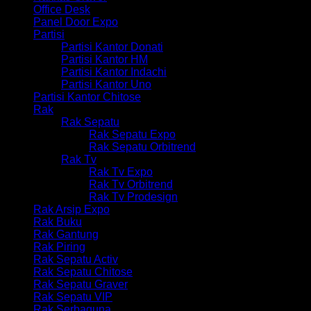
Office Desk
Panel Door Expo
Partisi
Partisi Kantor Donati
Partisi Kantor HM
Partisi Kantor Indachi
Partisi Kantor Uno
Partisi Kantor Chitose
Rak
Rak Sepatu
Rak Sepatu Expo
Rak Sepatu Orbitrend
Rak Tv
Rak Tv Expo
Rak Tv Orbitrend
Rak Tv Prodesign
Rak Arsip Expo
Rak Buku
Rak Gantung
Rak Piring
Rak Sepatu Activ
Rak Sepatu Chitose
Rak Sepatu Graver
Rak Sepatu VIP
Rak Serbaguna