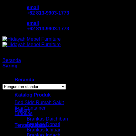
Skip
email
to
+62 813-9903-1773
content
email
+62 813-9903-1773
Beranda
/
Produk dengan tag “joint table murah bandung'”
Saring
Showing all 6 results
Beranda
Browse
Katalog Produk
Bed Side Rumah Sakit
Box Container
Gallery
Brankas
Brankas Daichiban
Brankas Donati
Tentang Kami
Brankas Ichiban
Brankas Indachi