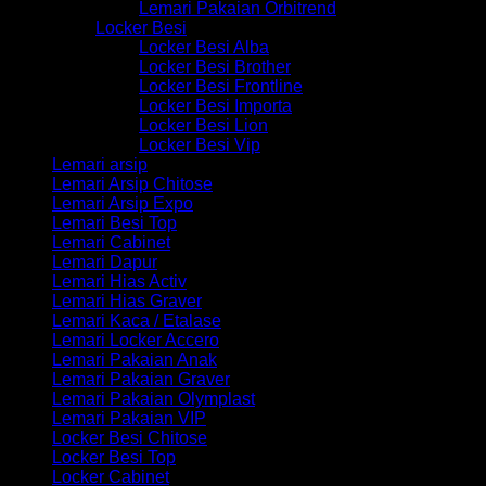
Lemari Pakaian Orbitrend
Locker Besi
Locker Besi Alba
Locker Besi Brother
Locker Besi Frontline
Locker Besi Importa
Locker Besi Lion
Locker Besi Vip
Lemari arsip
Lemari Arsip Chitose
Lemari Arsip Expo
Lemari Besi Top
Lemari Cabinet
Lemari Dapur
Lemari Hias Activ
Lemari Hias Graver
Lemari Kaca / Etalase
Lemari Locker Accero
Lemari Pakaian Anak
Lemari Pakaian Graver
Lemari Pakaian Olymplast
Lemari Pakaian VIP
Locker Besi Chitose
Locker Besi Top
Locker Cabinet