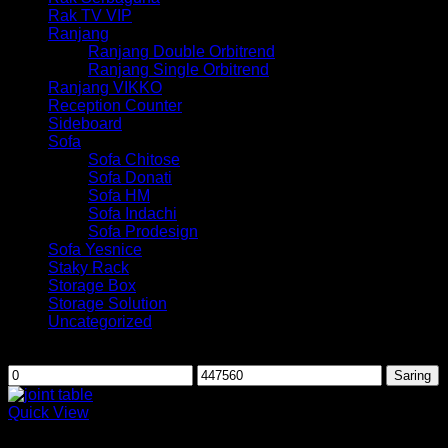
Rak TV VIP
Ranjang
Ranjang Double Orbitrend
Ranjang Single Orbitrend
Ranjang VIKKO
Reception Counter
Sideboard
Sofa
Sofa Chitose
Sofa Donati
Sofa HM
Sofa Indachi
Sofa Prodesign
Sofa Yesnice
Staky Rack
Storage Box
Storage Solution
Uncategorized
Saring berdasarkan harga
Harga
Harga
Saring
terendah
tertinggi
Quick View
Joint Table