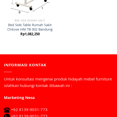
BED SIDE RUMAH SAKIT
Bed Side Table Rumah Sakit
Chitose HM TB 002 Bandung
Rp
1,082,250
INFORMASI KONTAK
Untuk konsultasi mengenai produk hidayah mebel furniture
silahkan hubungi kontak dibawah ini :
Marketing Nesa
+62 8139-9031-773
+62 8139-9031-773