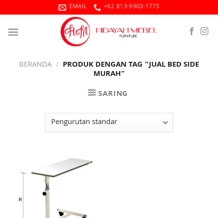
Skip
EMAIL
+62 813-9903-1773
to
content
BERANDA
/
PRODUK DENGAN TAG “JUAL BED SIDE
MURAH”
SARING