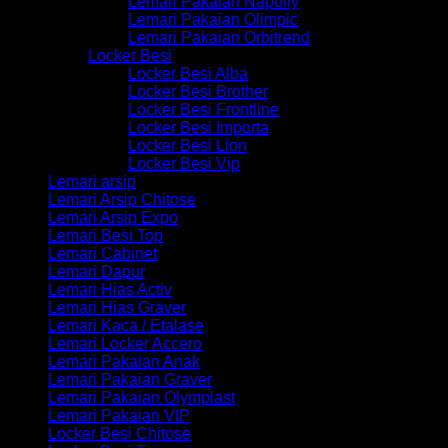
Lemari Pakaian Napolly
Lemari Pakaian Olimpic
Lemari Pakaian Orbitrend
Locker Besi
Locker Besi Alba
Locker Besi Brother
Locker Besi Frontline
Locker Besi Importa
Locker Besi Lion
Locker Besi Vip
Lemari arsip
Lemari Arsip Chitose
Lemari Arsip Expo
Lemari Besi Top
Lemari Cabinet
Lemari Dapur
Lemari Hias Activ
Lemari Hias Graver
Lemari Kaca / Etalase
Lemari Locker Accero
Lemari Pakaian Anak
Lemari Pakaian Graver
Lemari Pakaian Olymplast
Lemari Pakaian VIP
Locker Besi Chitose