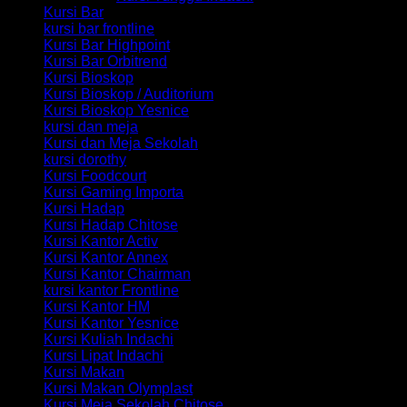
Kursi Bar
kursi bar frontline
Kursi Bar Highpoint
Kursi Bar Orbitrend
Kursi Bioskop
Kursi Bioskop / Auditorium
Kursi Bioskop Yesnice
kursi dan meja
Kursi dan Meja Sekolah
kursi dorothy
Kursi Foodcourt
Kursi Gaming Importa
Kursi Hadap
Kursi Hadap Chitose
Kursi Kantor Activ
Kursi Kantor Annex
Kursi Kantor Chairman
kursi kantor Frontline
Kursi Kantor HM
Kursi Kantor Yesnice
Kursi Kuliah Indachi
Kursi Lipat Indachi
Kursi Makan
Kursi Makan Olymplast
Kursi Meja Sekolah Chitose