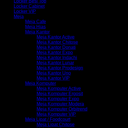
Locker Besi Top
Locker Cabinet
Locker VIP
Meja
Meja Cafe
Meja Hias
Meja Kantor
Meja Kantor Active
Meja Kantor Chitose
Meja Kantor Donati
Meja Kantor Expo
Meja Kantor Indachi
Meja Kantor Lunar
Meja Kantor Prodesign
Meja Kantor Uno
Meja Kantor VIP
Meja Komputer
Meja Komputer Active
Meja Komputer Ergosit
Meja Komputer Expo
Meja Komputer Modera
Meja Komputer Orbitrend
Meja Komputer VIP
Meja Lipat / Foodcourt
Meja Lipat Chitose