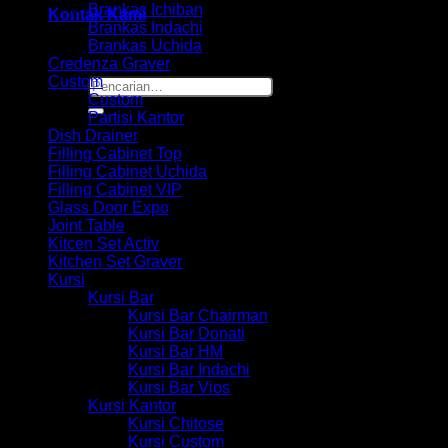
Brankas Ichiban
Kontak Kami
Brankas Indachi
Brankas Uchida
Credenza Graver
Custom
Pencarian
Custom
untuk:
Partisi Kantor
Dish Drainer
Filling Cabinet Top
Filling Cabinet Uchida
Filling Cabinet VIP
Glass Door Expo
Joint Table
Kitcen Set Activ
Kitchen Set Graver
Kursi
Kursi Bar
Kursi Bar Chairman
Kursi Bar Donati
Kursi Bar HM
Kursi Bar Indachi
Kursi Bar Vios
Kursi Kantor
Kursi Chitose
Kursi Custom