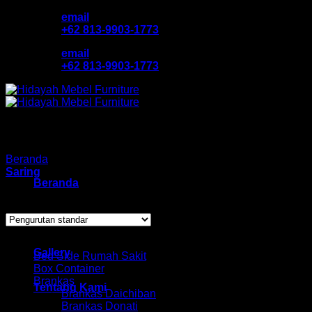
Skip
email
to
+62 813-9903-1773
content
email
+62 813-9903-1773
Beranda
/
Produk dengan tag “jual bed side”
Saring
Beranda
Menampilkan hasil tunggal
Katalog Produk
Browse
Gallery
Bed Side Rumah Sakit
Box Container
Brankas
Tentang Kami
Brankas Daichiban
Brankas Donati