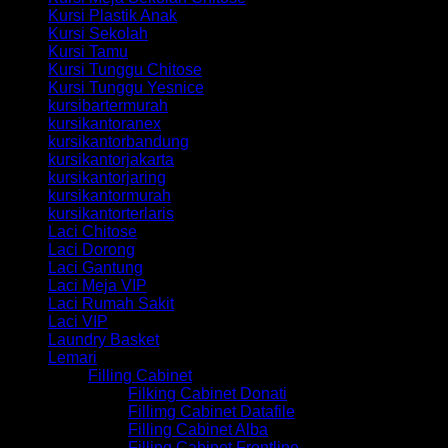
Kursi Plastik Anak
Kursi Sekolah
Kursi Tamu
Kursi Tunggu Chitose
Kursi Tunggu Yesnice
kursibartermurah
kursikantoranex
kursikantorbandung
kursikantorjakarta
kursikantorjaring
kursikantormurah
kursikantorterlaris
Laci Chitose
Laci Dorong
Laci Gantung
Laci Meja VIP
Laci Rumah Sakit
Laci VIP
Laundry Basket
Lemari
Filling Cabinet
Filking Cabinet Donati
Fillimg Cabinet Datafile
Filling Cabinet Alba
Filling Cabinet Frontline