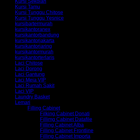
Kursi Sekolah
Kursi Tamu
Kursi Tunggu Chitose
Kursi Tunggu Yesnice
kursibartermurah
kursikantoranex
kursikantorbandung
kursikantorjakarta
kursikantorjaring
kursikantormurah
kursikantorterlaris
Laci Chitose
Laci Dorong
Laci Gantung
Laci Meja VIP
Laci Rumah Sakit
Laci VIP
Laundry Basket
Lemari
Filling Cabinet
Filking Cabinet Donati
Fillimg Cabinet Datafile
Filling Cabinet Alba
Filling Cabinet Frontline
Filling Cabinet Importa