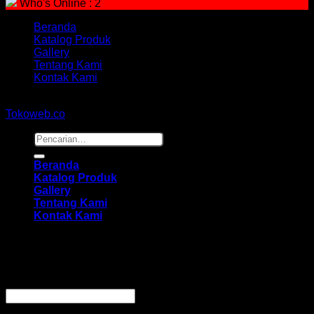
Who's Online : 2
Beranda
Katalog Produk
Gallery
Tentang Kami
Kontak Kami
Copyright 2026 ©
hidayahmebelfurniture.net
Designed By
Tokoweb.co
Pencarian
untuk:
Beranda
Katalog Produk
Gallery
Tentang Kami
Kontak Kami
Masuk
Wajib
Nama pengguna atau alamat email
*