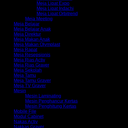
Meja Lipat Expo
Meja Lipat Indachi
Meja Lipat Orbitrend
Meja Meeting
Meja Belajar
Meja Belajar Anak
Meja Direktur
Meja Makan Anak
Meja Makan Olymplast
Meja Rapat
Meja Resepsionis
Meja Rias Activ
Meja Rias Graver
Meja Sekolah
Meja Tamu
Meja Tamu Graver
Meja TV Graver
Mesin
Mesin Laminating
Mesin Penghancur Kertas
Mesin Penghitung Kertas
Mobile File
Modul Cabinet
Nakas Activ
Nakkas Graver