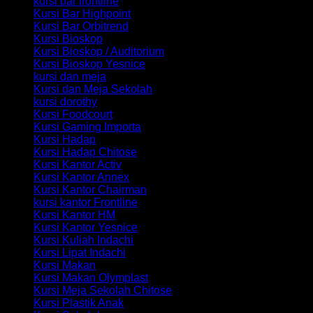
kursi bar frontline
Kursi Bar Highpoint
Kursi Bar Orbitrend
Kursi Bioskop
Kursi Bioskop / Auditorium
Kursi Bioskop Yesnice
kursi dan meja
Kursi dan Meja Sekolah
kursi dorothy
Kursi Foodcourt
Kursi Gaming Importa
Kursi Hadap
Kursi Hadap Chitose
Kursi Kantor Activ
Kursi Kantor Annex
Kursi Kantor Chairman
kursi kantor Frontline
Kursi Kantor HM
Kursi Kantor Yesnice
Kursi Kuliah Indachi
Kursi Lipat Indachi
Kursi Makan
Kursi Makan Olymplast
Kursi Meja Sekolah Chitose
Kursi Plastik Anak