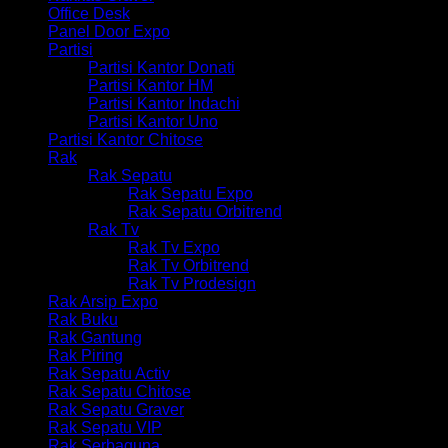
Office Desk
Panel Door Expo
Partisi
Partisi Kantor Donati
Partisi Kantor HM
Partisi Kantor Indachi
Partisi Kantor Uno
Partisi Kantor Chitose
Rak
Rak Sepatu
Rak Sepatu Expo
Rak Sepatu Orbitrend
Rak Tv
Rak Tv Expo
Rak Tv Orbitrend
Rak Tv Prodesign
Rak Arsip Expo
Rak Buku
Rak Gantung
Rak Piring
Rak Sepatu Activ
Rak Sepatu Chitose
Rak Sepatu Graver
Rak Sepatu VIP
Rak Serbaguna