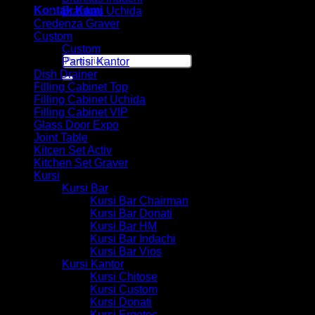
Kontak Kami
Brankas Uchida
Credenza Graver
Custom
Custom
Pencarian
Partisi Kantor
untuk:
Dish Drainer
Filling Cabinet Top
Filling Cabinet Uchida
Filling Cabinet VIP
Glass Door Expo
Joint Table
Kitcen Set Activ
Kitchen Set Graver
Kursi
Kursi Bar
Kursi Bar Chairman
Kursi Bar Donati
Kursi Bar HM
Kursi Bar Indachi
Kursi Bar Vios
Kursi Kantor
Kursi Chitose
Kursi Custom
Kursi Donati
Kursi Ergotec