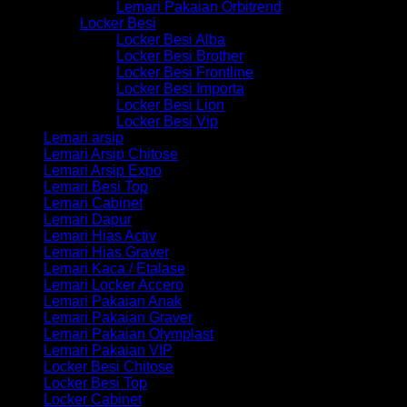
Lemari Pakaian Orbitrend
Locker Besi
Locker Besi Alba
Locker Besi Brother
Locker Besi Frontline
Locker Besi Importa
Locker Besi Lion
Locker Besi Vip
Lemari arsip
Lemari Arsip Chitose
Lemari Arsip Expo
Lemari Besi Top
Lemari Cabinet
Lemari Dapur
Lemari Hias Activ
Lemari Hias Graver
Lemari Kaca / Etalase
Lemari Locker Accero
Lemari Pakaian Anak
Lemari Pakaian Graver
Lemari Pakaian Olymplast
Lemari Pakaian VIP
Locker Besi Chitose
Locker Besi Top
Locker Cabinet