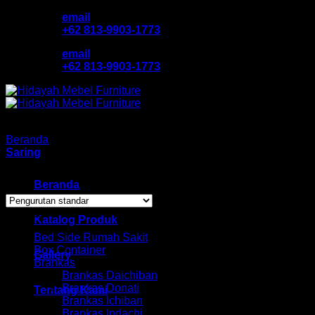
Skip
email
to
+62 813-9903-1773
content
email
+62 813-9903-1773
Beranda
/
Produk dengan tag “jual kursi makan murah”
Saring
Menampilkan 1–12 dari 14 hasil
Beranda
Browse
Katalog Produk
Bed Side Rumah Sakit
Box Container
Gallery
Brankas
Brankas Daichiban
Brankas Donati
Tentang Kami
Brankas Ichiban
Brankas Indachi