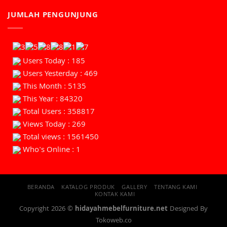
JUMLAH PENGUNJUNG
Users Today : 185
Users Yesterday : 469
This Month : 5135
This Year : 84320
Total Users : 358817
Views Today : 269
Total views : 1561450
Who's Online : 1
BERANDA
KATALOG PRODUK
GALLERY
TENTANG KAMI
KONTAK KAMI
Copyright 2026 ©
hidayahmebelfurniture.net
Designed By
Tokoweb.co