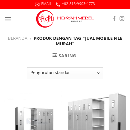
Skip
EMAIL
+62 813-9903-1773
to
content
BERANDA
/
PRODUK DENGAN TAG “JUAL MOBILE FILE
MURAH”
SARING