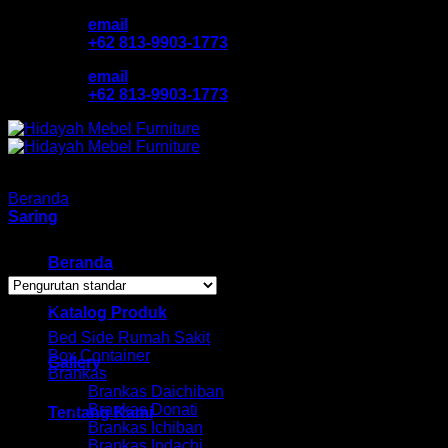
Skip
email
to
+62 813-9903-1773
content
email
+62 813-9903-1773
Beranda
/
Produk dengan tag “jual”
Saring
Menampilkan hasil tunggal
Beranda
Browse
Katalog Produk
Bed Side Rumah Sakit
Box Container
Gallery
Brankas
Brankas Daichiban
Brankas Donati
Tentang Kami
Brankas Ichiban
Brankas Indachi