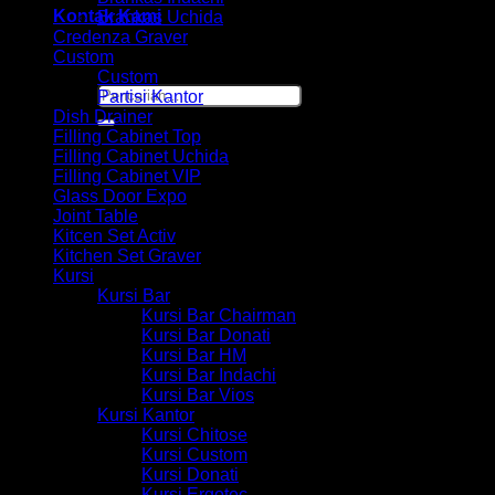
Kontak Kami
Brankas Uchida
Credenza Graver
Custom
Custom
Pencarian
Partisi Kantor
untuk:
Dish Drainer
Filling Cabinet Top
Filling Cabinet Uchida
Filling Cabinet VIP
Glass Door Expo
Joint Table
Kitcen Set Activ
Kitchen Set Graver
Kursi
Kursi Bar
Kursi Bar Chairman
Kursi Bar Donati
Kursi Bar HM
Kursi Bar Indachi
Kursi Bar Vios
Kursi Kantor
Kursi Chitose
Kursi Custom
Kursi Donati
Kursi Ergotec