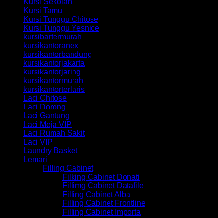
Kursi Sekolah
Kursi Tamu
Kursi Tunggu Chitose
Kursi Tunggu Yesnice
kursibartermurah
kursikantoranex
kursikantorbandung
kursikantorjakarta
kursikantorjaring
kursikantormurah
kursikantorterlaris
Laci Chitose
Laci Dorong
Laci Gantung
Laci Meja VIP
Laci Rumah Sakit
Laci VIP
Laundry Basket
Lemari
Filling Cabinet
Filking Cabinet Donati
Fillimg Cabinet Datafile
Filling Cabinet Alba
Filling Cabinet Frontline
Filling Cabinet Importa