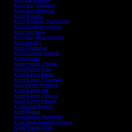
kursi bar frontline
Kursi Bar Highpoint
Kursi Bar Orbitrend
Kursi Bioskop
Kursi Bioskop / Auditorium
Kursi Bioskop Yesnice
kursi dan meja
Kursi dan Meja Sekolah
kursi dorothy
Kursi Foodcourt
Kursi Gaming Importa
Kursi Hadap
Kursi Hadap Chitose
Kursi Kantor Activ
Kursi Kantor Annex
Kursi Kantor Chairman
kursi kantor Frontline
Kursi Kantor HM
Kursi Kantor Yesnice
Kursi Kuliah Indachi
Kursi Lipat Indachi
Kursi Makan
Kursi Makan Olymplast
Kursi Meja Sekolah Chitose
Kursi Plastik Anak