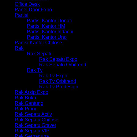
Office Desk
Panel Door Expo
Partisi
Partisi Kantor Donati
Partisi Kantor HM
Partisi Kantor Indachi
Partisi Kantor Uno
Partisi Kantor Chitose
Rak
Rak Sepatu
Rak Sepatu Expo
Rak Sepatu Orbitrend
Rak Tv
Rak Tv Expo
Rak Tv Orbitrend
Rak Tv Prodesign
Rak Arsip Expo
Rak Buku
Rak Gantung
Rak Piring
Rak Sepatu Activ
Rak Sepatu Chitose
Rak Sepatu Graver
Rak Sepatu VIP
Rak Serbaguna