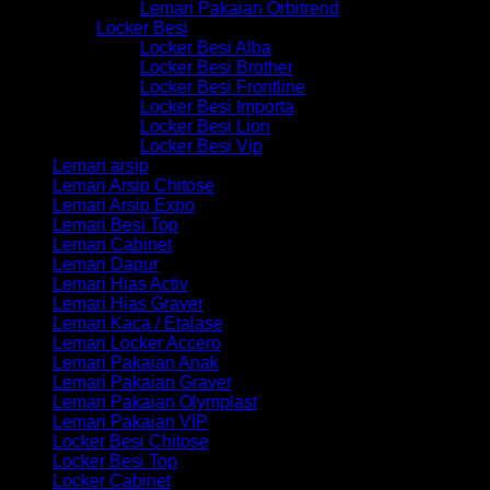
Lemari Pakaian Orbitrend
Locker Besi
Locker Besi Alba
Locker Besi Brother
Locker Besi Frontline
Locker Besi Importa
Locker Besi Lion
Locker Besi Vip
Lemari arsip
Lemari Arsip Chitose
Lemari Arsip Expo
Lemari Besi Top
Lemari Cabinet
Lemari Dapur
Lemari Hias Activ
Lemari Hias Graver
Lemari Kaca / Etalase
Lemari Locker Accero
Lemari Pakaian Anak
Lemari Pakaian Graver
Lemari Pakaian Olymplast
Lemari Pakaian VIP
Locker Besi Chitose
Locker Besi Top
Locker Cabinet