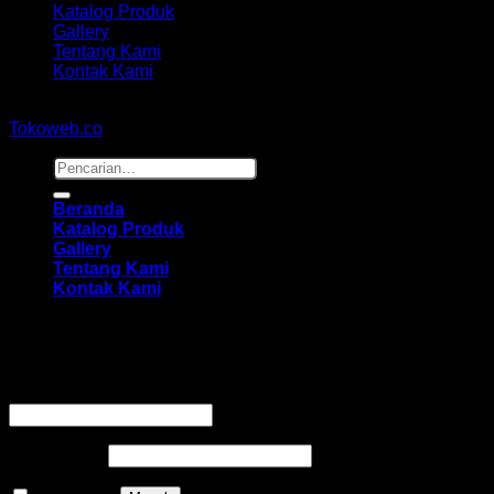
Katalog Produk
Gallery
Tentang Kami
Kontak Kami
Copyright 2026 ©
hidayahmebelfurniture.net
Designed By
Tokoweb.co
Pencarian
untuk:
Beranda
Katalog Produk
Gallery
Tentang Kami
Kontak Kami
Masuk
Wajib
Nama pengguna atau alamat email
*
Wajib
Kata sandi
*