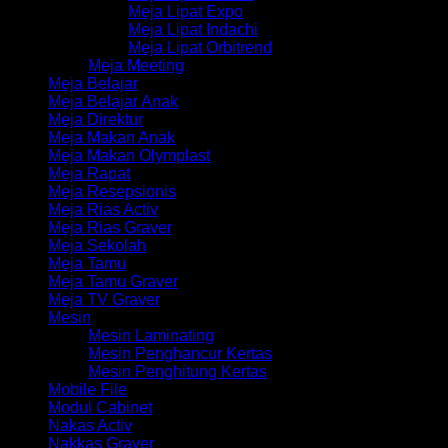
Meja Lipat Expo
Meja Lipat Indachi
Meja Lipat Orbitrend
Meja Meeting
Meja Belajar
Meja Belajar Anak
Meja Direktur
Meja Makan Anak
Meja Makan Olymplast
Meja Rapat
Meja Resepsionis
Meja Rias Activ
Meja Rias Graver
Meja Sekolah
Meja Tamu
Meja Tamu Graver
Meja TV Graver
Mesin
Mesin Laminating
Mesin Penghancur Kertas
Mesin Penghitung Kertas
Mobile File
Modul Cabinet
Nakas Activ
Nakkas Graver