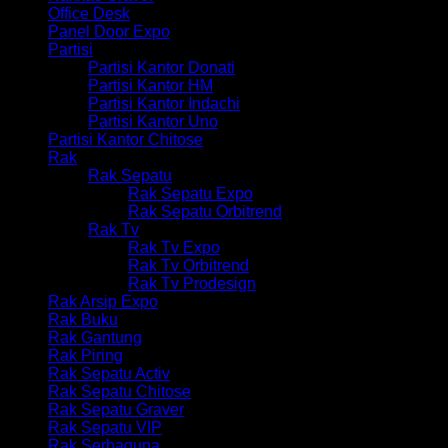
Office Desk
Panel Door Expo
Partisi
Partisi Kantor Donati
Partisi Kantor HM
Partisi Kantor Indachi
Partisi Kantor Uno
Partisi Kantor Chitose
Rak
Rak Sepatu
Rak Sepatu Expo
Rak Sepatu Orbitrend
Rak Tv
Rak Tv Expo
Rak Tv Orbitrend
Rak Tv Prodesign
Rak Arsip Expo
Rak Buku
Rak Gantung
Rak Piring
Rak Sepatu Activ
Rak Sepatu Chitose
Rak Sepatu Graver
Rak Sepatu VIP
Rak Serbaguna