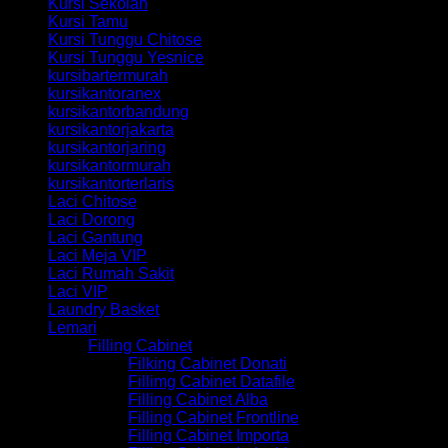
Kursi Sekolah
Kursi Tamu
Kursi Tunggu Chitose
Kursi Tunggu Yesnice
kursibartermurah
kursikantoranex
kursikantorbandung
kursikantorjakarta
kursikantorjaring
kursikantormurah
kursikantorterlaris
Laci Chitose
Laci Dorong
Laci Gantung
Laci Meja VIP
Laci Rumah Sakit
Laci VIP
Laundry Basket
Lemari
Filling Cabinet
Filking Cabinet Donati
Fillimg Cabinet Datafile
Filling Cabinet Alba
Filling Cabinet Frontline
Filling Cabinet Importa