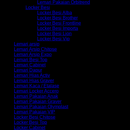
Lemari Pakaian Orbitrend
Locker Besi
Locker Besi Alba
Locker Besi Brother
Locker Besi Frontline
Locker Besi Importa
Locker Besi Lion
Locker Besi Vip
Lemari arsip
Lemari Arsip Chitose
Lemari Arsip Expo
Lemari Besi Top
Lemari Cabinet
Lemari Dapur
Lemari Hias Activ
Lemari Hias Graver
Lemari Kaca / Etalase
Lemari Locker Accero
Lemari Pakaian Anak
Lemari Pakaian Graver
Lemari Pakaian Olymplast
Lemari Pakaian VIP
Locker Besi Chitose
Locker Besi Top
Locker Cabinet