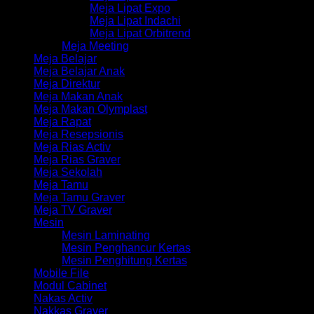
Meja Lipat Expo
Meja Lipat Indachi
Meja Lipat Orbitrend
Meja Meeting
Meja Belajar
Meja Belajar Anak
Meja Direktur
Meja Makan Anak
Meja Makan Olymplast
Meja Rapat
Meja Resepsionis
Meja Rias Activ
Meja Rias Graver
Meja Sekolah
Meja Tamu
Meja Tamu Graver
Meja TV Graver
Mesin
Mesin Laminating
Mesin Penghancur Kertas
Mesin Penghitung Kertas
Mobile File
Modul Cabinet
Nakas Activ
Nakkas Graver