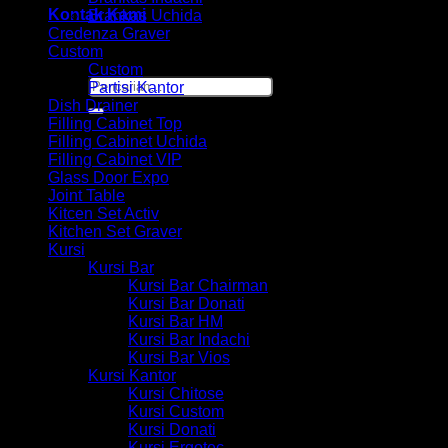
Kontak Kami
Brankas Uchida
Credenza Graver
Custom
Custom
Pencarian
Partisi Kantor
untuk:
Dish Drainer
Filling Cabinet Top
Filling Cabinet Uchida
Filling Cabinet VIP
Glass Door Expo
Joint Table
Kitcen Set Activ
Kitchen Set Graver
Kursi
Kursi Bar
Kursi Bar Chairman
Kursi Bar Donati
Kursi Bar HM
Kursi Bar Indachi
Kursi Bar Vios
Kursi Kantor
Kursi Chitose
Kursi Custom
Kursi Donati
Kursi Ergotec