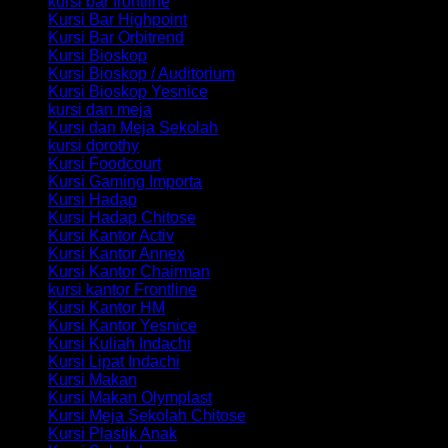
kursi bar frontline
Kursi Bar Highpoint
Kursi Bar Orbitrend
Kursi Bioskop
Kursi Bioskop / Auditorium
Kursi Bioskop Yesnice
kursi dan meja
Kursi dan Meja Sekolah
kursi dorothy
Kursi Foodcourt
Kursi Gaming Importa
Kursi Hadap
Kursi Hadap Chitose
Kursi Kantor Activ
Kursi Kantor Annex
Kursi Kantor Chairman
kursi kantor Frontline
Kursi Kantor HM
Kursi Kantor Yesnice
Kursi Kuliah Indachi
Kursi Lipat Indachi
Kursi Makan
Kursi Makan Olymplast
Kursi Meja Sekolah Chitose
Kursi Plastik Anak