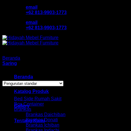
Skip
email
to
+62 813-9903-1773
content
email
+62 813-9903-1773
Beranda
/
Produk dengan tag “jualkursi tunggu murah”
Saring
Menampilkan hasil tunggal
Beranda
Browse
Katalog Produk
Bed Side Rumah Sakit
Box Container
Gallery
Brankas
Brankas Daichiban
Brankas Donati
Tentang Kami
Brankas Ichiban
Brankas Indachi