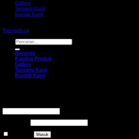
Gallery
Tentang Kami
Kontak Kami
Copyright 2026 ©
hidayahmebelfurniture.net
Designed By
Tokoweb.co
Pencarian
untuk:
Beranda
Katalog Produk
Gallery
Tentang Kami
Kontak Kami
Masuk
Wajib
Nama pengguna atau alamat email
*
Wajib
Kata sandi
*
Ingat saya
Masuk