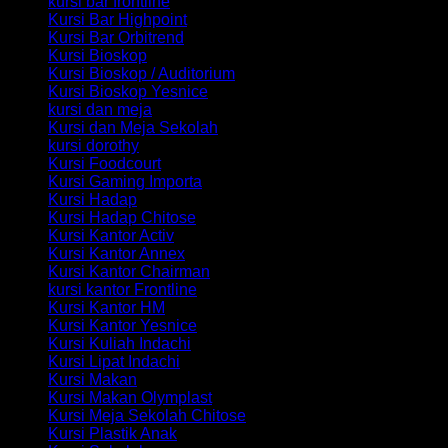
kursi bar frontline
Kursi Bar Highpoint
Kursi Bar Orbitrend
Kursi Bioskop
Kursi Bioskop / Auditorium
Kursi Bioskop Yesnice
kursi dan meja
Kursi dan Meja Sekolah
kursi dorothy
Kursi Foodcourt
Kursi Gaming Importa
Kursi Hadap
Kursi Hadap Chitose
Kursi Kantor Activ
Kursi Kantor Annex
Kursi Kantor Chairman
kursi kantor Frontline
Kursi Kantor HM
Kursi Kantor Yesnice
Kursi Kuliah Indachi
Kursi Lipat Indachi
Kursi Makan
Kursi Makan Olymplast
Kursi Meja Sekolah Chitose
Kursi Plastik Anak