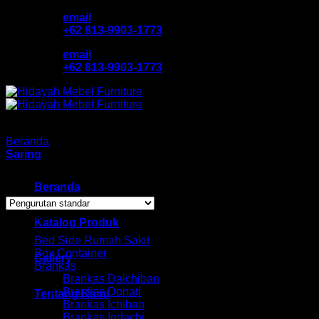
Skip
email
to
+62 813-9903-1773
content
email
+62 813-9903-1773
Beranda
/
Produk dengan tag “kursi bandung orbitrend”
Saring
Menampilkan hasil tunggal
Beranda
Browse
Katalog Produk
Bed Side Rumah Sakit
Box Container
Gallery
Brankas
Brankas Daichiban
Brankas Donati
Tentang Kami
Brankas Ichiban
Brankas Indachi