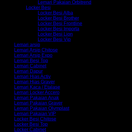
Lemari Pakaian Orbitrend
Locker Besi
Locker Besi Alba
Locker Besi Brother
Locker Besi Frontline
Locker Besi Importa
Locker Besi Lion
Locker Besi Vip
Lemari arsip
Lemari Arsip Chitose
Lemari Arsip Expo
Lemari Besi Top
Lemari Cabinet
Lemari Dapur
Lemari Hias Activ
Lemari Hias Graver
Lemari Kaca / Etalase
Lemari Locker Accero
Lemari Pakaian Anak
Lemari Pakaian Graver
Lemari Pakaian Olymplast
Lemari Pakaian VIP
Locker Besi Chitose
Locker Besi Top
Locker Cabinet