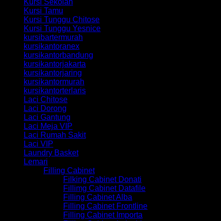
Kursi Sekolah
Kursi Tamu
Kursi Tunggu Chitose
Kursi Tunggu Yesnice
kursibartermurah
kursikantoranex
kursikantorbandung
kursikantorjakarta
kursikantorjaring
kursikantormurah
kursikantorterlaris
Laci Chitose
Laci Dorong
Laci Gantung
Laci Meja VIP
Laci Rumah Sakit
Laci VIP
Laundry Basket
Lemari
Filling Cabinet
Filking Cabinet Donati
Fillimg Cabinet Datafile
Filling Cabinet Alba
Filling Cabinet Frontline
Filling Cabinet Importa