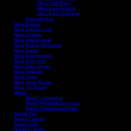
Meja Lipat Expo
Meja Lipat Indachi
Meja Lipat Orbitrend
Meja Meeting
Meja Belajar
Meja Belajar Anak
Meja Direktur
Meja Makan Anak
Meja Makan Olymplast
Meja Rapat
Meja Resepsionis
Meja Rias Activ
Meja Rias Graver
Meja Sekolah
Meja Tamu
Meja Tamu Graver
Meja TV Graver
Mesin
Mesin Laminating
Mesin Penghancur Kertas
Mesin Penghitung Kertas
Mobile File
Modul Cabinet
Nakas Activ
Nakkas Graver