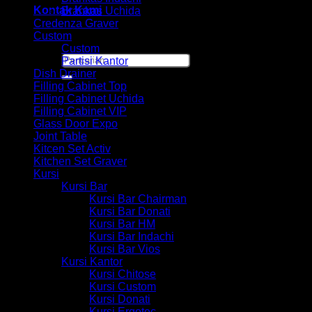
Kontak Kami
Brankas Uchida
Credenza Graver
Custom
Custom
Pencarian
Partisi Kantor
untuk:
Dish Drainer
Filling Cabinet Top
Filling Cabinet Uchida
Filling Cabinet VIP
Glass Door Expo
Joint Table
Kitcen Set Activ
Kitchen Set Graver
Kursi
Kursi Bar
Kursi Bar Chairman
Kursi Bar Donati
Kursi Bar HM
Kursi Bar Indachi
Kursi Bar Vios
Kursi Kantor
Kursi Chitose
Kursi Custom
Kursi Donati
Kursi Ergotec