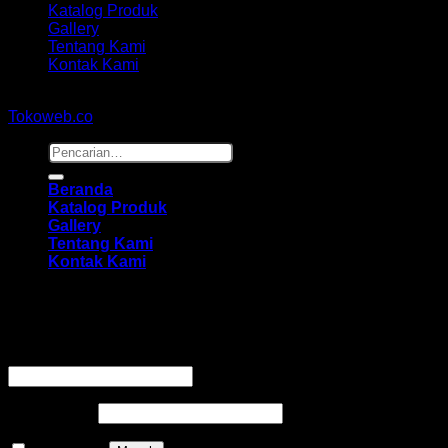
Katalog Produk
Gallery
Tentang Kami
Kontak Kami
Copyright 2026 ©
hidayahmebelfurniture.net
Designed By
Tokoweb.co
Pencarian
untuk:
Beranda
Katalog Produk
Gallery
Tentang Kami
Kontak Kami
Masuk
Wajib
Nama pengguna atau alamat email
*
Wajib
Kata sandi
*