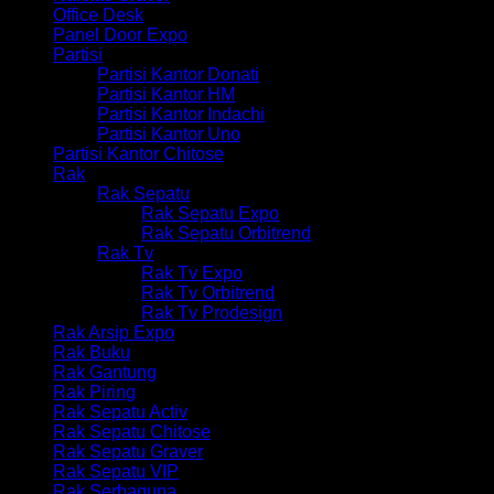
Office Desk
Panel Door Expo
Partisi
Partisi Kantor Donati
Partisi Kantor HM
Partisi Kantor Indachi
Partisi Kantor Uno
Partisi Kantor Chitose
Rak
Rak Sepatu
Rak Sepatu Expo
Rak Sepatu Orbitrend
Rak Tv
Rak Tv Expo
Rak Tv Orbitrend
Rak Tv Prodesign
Rak Arsip Expo
Rak Buku
Rak Gantung
Rak Piring
Rak Sepatu Activ
Rak Sepatu Chitose
Rak Sepatu Graver
Rak Sepatu VIP
Rak Serbaguna