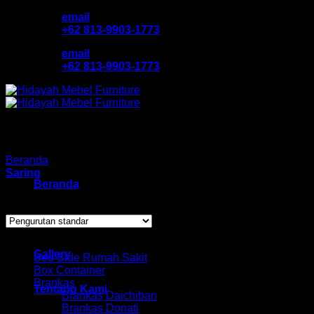
Skip
email
to
+62 813-9903-1773
content
email
+62 813-9903-1773
Beranda
/
Produk dengan tag “kursi tunggu rumahsakit”
Saring
Beranda
Menampilkan hasil tunggal
Katalog Produk
Browse
Gallery
Bed Side Rumah Sakit
Box Container
Brankas
Tentang Kami
Brankas Daichiban
Brankas Donati