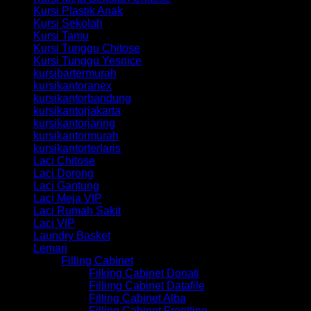
Kursi Plastik Anak
Kursi Sekolah
Kursi Tamu
Kursi Tunggu Chitose
Kursi Tunggu Yesnice
kursibartermurah
kursikantoranex
kursikantorbandung
kursikantorjakarta
kursikantorjaring
kursikantormurah
kursikantorterlaris
Laci Chitose
Laci Dorong
Laci Gantung
Laci Meja VIP
Laci Rumah Sakit
Laci VIP
Laundry Basket
Lemari
Filling Cabinet
Filking Cabinet Donati
Fillimg Cabinet Datafile
Filling Cabinet Alba
Filling Cabinet Frontline