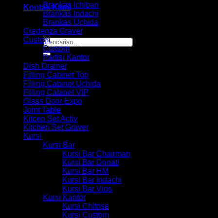
Brankas Ichiban
Kontak Kami
Brankas Indachi
Brankas Uchida
Credenza Graver
Custom
Pencarian
Custom
untuk:
Partisi Kantor
Dish Drainer
Filling Cabinet Top
Filling Cabinet Uchida
Filling Cabinet VIP
Glass Door Expo
Joint Table
Kitcen Set Activ
Kitchen Set Graver
Kursi
Kursi Bar
Kursi Bar Chairman
Kursi Bar Donati
Kursi Bar HM
Kursi Bar Indachi
Kursi Bar Vios
Kursi Kantor
Kursi Chitose
Kursi Custom