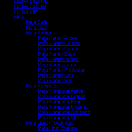
Locker Besi Top
Locker Cabinet
Locker VIP
Meja
Meja Cafe
Meja Hias
Meja Kantor
Meja Kantor Active
Meja Kantor Chitose
Meja Kantor Donati
Meja Kantor Expo
Meja Kantor Indachi
Meja Kantor Lunar
Meja Kantor Prodesign
Meja Kantor Uno
Meja Kantor VIP
Meja Komputer
Meja Komputer Active
Meja Komputer Ergosit
Meja Komputer Expo
Meja Komputer Modera
Meja Komputer Orbitrend
Meja Komputer VIP
Meja Lipat / Foodcourt
Meja Lipat Chitose