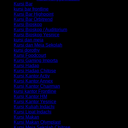
Kursi Bar
kursi bar frontline
Kursi Bar Highpoint
Kursi Bar Orbitrend
Kursi Bioskop
Kursi Bioskop / Auditorium
Kursi Bioskop Yesnice
kursi dan meja
Kursi dan Meja Sekolah
kursi dorothy
Kursi Foodcourt
Kursi Gaming Importa
Kursi Hadap
Kursi Hadap Chitose
Kursi Kantor Activ
Kursi Kantor Annex
Kursi Kantor Chairman
kursi kantor Frontline
Kursi Kantor HM
Kursi Kantor Yesnice
Kursi Kuliah Indachi
Kursi Lipat Indachi
Kursi Makan
Kursi Makan Olymplast
Kursi Meja Sekolah Chitose