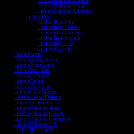
Lemari Pakaian Napolly
Lemari Pakaian Olimpic
Lemari Pakaian Orbitrend
Locker Besi
Locker Besi Alba
Locker Besi Brother
Locker Besi Frontline
Locker Besi Importa
Locker Besi Lion
Locker Besi Vip
Lemari arsip
Lemari Arsip Chitose
Lemari Arsip Expo
Lemari Besi Top
Lemari Cabinet
Lemari Dapur
Lemari Hias Activ
Lemari Hias Graver
Lemari Kaca / Etalase
Lemari Locker Accero
Lemari Pakaian Anak
Lemari Pakaian Graver
Lemari Pakaian Olymplast
Lemari Pakaian VIP
Locker Besi Chitose