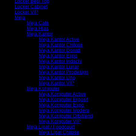
Locker Besi Top
Locker Cabinet
Locker VIP
Meja
Meja Cafe
Meja Hias
Meja Kantor
Meja Kantor Active
Meja Kantor Chitose
Meja Kantor Donati
Meja Kantor Expo
Meja Kantor Indachi
Meja Kantor Lunar
Meja Kantor Prodesign
Meja Kantor Uno
Meja Kantor VIP
Meja Komputer
Meja Komputer Active
Meja Komputer Ergosit
Meja Komputer Expo
Meja Komputer Modera
Meja Komputer Orbitrend
Meja Komputer VIP
Meja Lipat / Foodcourt
Meja Lipat Chitose