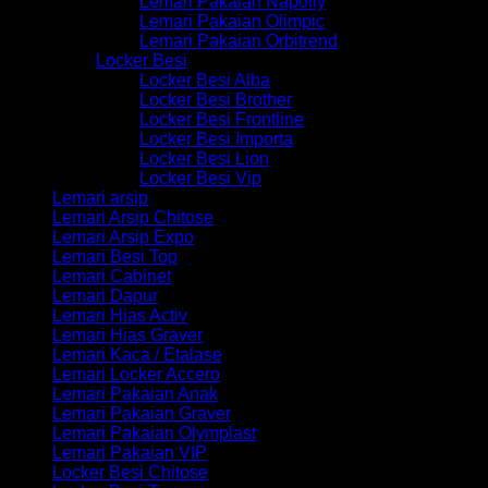
Lemari Pakaian Napolly
Lemari Pakaian Olimpic
Lemari Pakaian Orbitrend
Locker Besi
Locker Besi Alba
Locker Besi Brother
Locker Besi Frontline
Locker Besi Importa
Locker Besi Lion
Locker Besi Vip
Lemari arsip
Lemari Arsip Chitose
Lemari Arsip Expo
Lemari Besi Top
Lemari Cabinet
Lemari Dapur
Lemari Hias Activ
Lemari Hias Graver
Lemari Kaca / Etalase
Lemari Locker Accero
Lemari Pakaian Anak
Lemari Pakaian Graver
Lemari Pakaian Olymplast
Lemari Pakaian VIP
Locker Besi Chitose