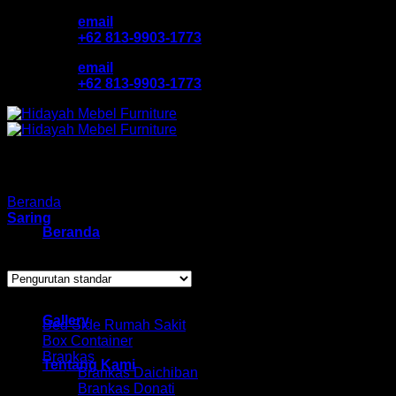
Skip
email
to
+62 813-9903-1773
content
email
+62 813-9903-1773
Beranda
/
Produk dengan tag “kursijaringHM”
Saring
Beranda
Menampilkan hasil tunggal
Katalog Produk
Browse
Gallery
Bed Side Rumah Sakit
Box Container
Brankas
Tentang Kami
Brankas Daichiban
Brankas Donati