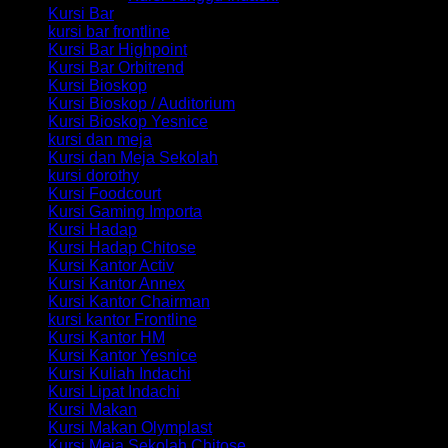
Kursi Bar
kursi bar frontline
Kursi Bar Highpoint
Kursi Bar Orbitrend
Kursi Bioskop
Kursi Bioskop / Auditorium
Kursi Bioskop Yesnice
kursi dan meja
Kursi dan Meja Sekolah
kursi dorothy
Kursi Foodcourt
Kursi Gaming Importa
Kursi Hadap
Kursi Hadap Chitose
Kursi Kantor Activ
Kursi Kantor Annex
Kursi Kantor Chairman
kursi kantor Frontline
Kursi Kantor HM
Kursi Kantor Yesnice
Kursi Kuliah Indachi
Kursi Lipat Indachi
Kursi Makan
Kursi Makan Olymplast
Kursi Meja Sekolah Chitose