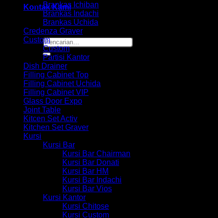
Brankas Ichiban
Kontak Kami
Brankas Indachi
Brankas Uchida
Credenza Graver
Custom
Pencarian
Custom
untuk:
Partisi Kantor
Dish Drainer
Filling Cabinet Top
Filling Cabinet Uchida
Filling Cabinet VIP
Glass Door Expo
Joint Table
Kitcen Set Activ
Kitchen Set Graver
Kursi
Kursi Bar
Kursi Bar Chairman
Kursi Bar Donati
Kursi Bar HM
Kursi Bar Indachi
Kursi Bar Vios
Kursi Kantor
Kursi Chitose
Kursi Custom