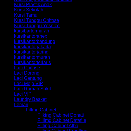
Kursi Plastik Anak
Kursi Sekolah
Kursi Tamu
Kursi Tunggu Chitose
Kursi Tunggu Yesnice
kursibartermurah
kursikantoranex
kursikantorbandung
kursikantorjakarta
kursikantorjaring
kursikantormurah
kursikantorterlaris
Laci Chitose
Laci Dorong
Laci Gantung
Laci Meja VIP
Laci Rumah Sakit
Laci VIP
Laundry Basket
Lemari
Filling Cabinet
Filking Cabinet Donati
Fillimg Cabinet Datafile
Filling Cabinet Alba
Filling Cabinet Frontline