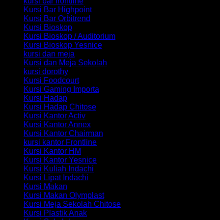
kursi bar frontline
Kursi Bar Highpoint
Kursi Bar Orbitrend
Kursi Bioskop
Kursi Bioskop / Auditorium
Kursi Bioskop Yesnice
kursi dan meja
Kursi dan Meja Sekolah
kursi dorothy
Kursi Foodcourt
Kursi Gaming Importa
Kursi Hadap
Kursi Hadap Chitose
Kursi Kantor Activ
Kursi Kantor Annex
Kursi Kantor Chairman
kursi kantor Frontline
Kursi Kantor HM
Kursi Kantor Yesnice
Kursi Kuliah Indachi
Kursi Lipat Indachi
Kursi Makan
Kursi Makan Olymplast
Kursi Meja Sekolah Chitose
Kursi Plastik Anak