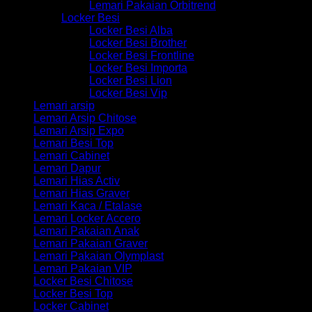
Lemari Pakaian Orbitrend
Locker Besi
Locker Besi Alba
Locker Besi Brother
Locker Besi Frontline
Locker Besi Importa
Locker Besi Lion
Locker Besi Vip
Lemari arsip
Lemari Arsip Chitose
Lemari Arsip Expo
Lemari Besi Top
Lemari Cabinet
Lemari Dapur
Lemari Hias Activ
Lemari Hias Graver
Lemari Kaca / Etalase
Lemari Locker Accero
Lemari Pakaian Anak
Lemari Pakaian Graver
Lemari Pakaian Olymplast
Lemari Pakaian VIP
Locker Besi Chitose
Locker Besi Top
Locker Cabinet