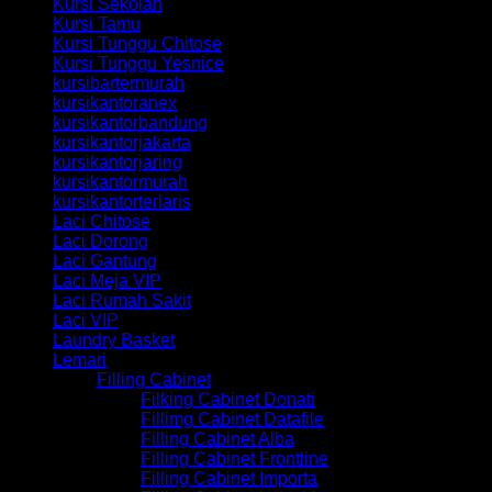
Kursi Sekolah
Kursi Tamu
Kursi Tunggu Chitose
Kursi Tunggu Yesnice
kursibartermurah
kursikantoranex
kursikantorbandung
kursikantorjakarta
kursikantorjaring
kursikantormurah
kursikantorterlaris
Laci Chitose
Laci Dorong
Laci Gantung
Laci Meja VIP
Laci Rumah Sakit
Laci VIP
Laundry Basket
Lemari
Filling Cabinet
Filking Cabinet Donati
Fillimg Cabinet Datafile
Filling Cabinet Alba
Filling Cabinet Frontline
Filling Cabinet Importa