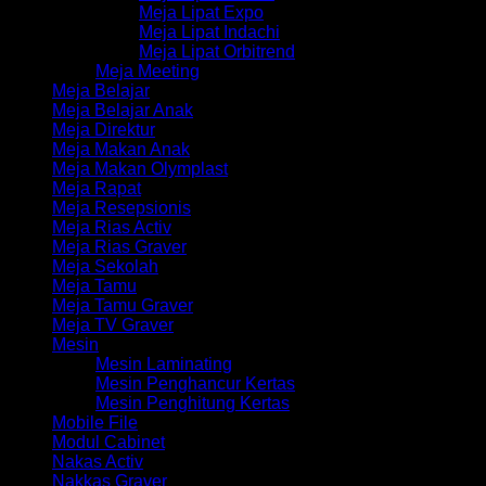
Meja Lipat Expo
Meja Lipat Indachi
Meja Lipat Orbitrend
Meja Meeting
Meja Belajar
Meja Belajar Anak
Meja Direktur
Meja Makan Anak
Meja Makan Olymplast
Meja Rapat
Meja Resepsionis
Meja Rias Activ
Meja Rias Graver
Meja Sekolah
Meja Tamu
Meja Tamu Graver
Meja TV Graver
Mesin
Mesin Laminating
Mesin Penghancur Kertas
Mesin Penghitung Kertas
Mobile File
Modul Cabinet
Nakas Activ
Nakkas Graver