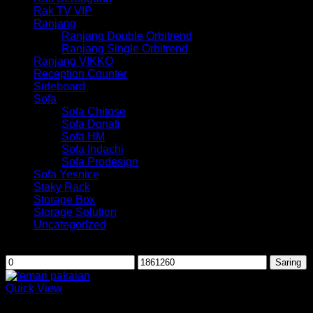
Rak TV VIP
Ranjang
Ranjang Double Orbitrend
Ranjang Single Orbitrend
Ranjang VIKKO
Reception Counter
Sideboard
Sofa
Sofa Chitose
Sofa Donati
Sofa HM
Sofa Indachi
Sofa Prodesign
Sofa Yesnice
Staky Rack
Storage Box
Storage Solution
Uncategorized
Saring berdasarkan harga
Harga
Harga
Saring
terendah
tertinggi
Quick View
Lemari Pakaian Orbitrend