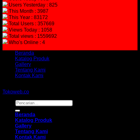
Users Yesterday : 825
This Month : 3987
This Year : 83172
Total Users : 357669
Views Today : 1058
Total views : 1559692
Who's Online : 4
Beranda
Katalog Produk
Gallery
Tentang Kami
Kontak Kami
Copyright 2026 ©
hidayahmebelfurniture.net
Designed By
Tokoweb.co
Pencarian
untuk:
Beranda
Katalog Produk
Gallery
Tentang Kami
Kontak Kami