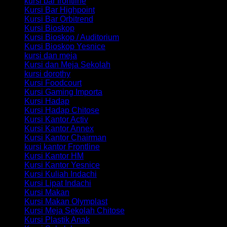
kursi bar frontline
Kursi Bar Highpoint
Kursi Bar Orbitrend
Kursi Bioskop
Kursi Bioskop / Auditorium
Kursi Bioskop Yesnice
kursi dan meja
Kursi dan Meja Sekolah
kursi dorothy
Kursi Foodcourt
Kursi Gaming Importa
Kursi Hadap
Kursi Hadap Chitose
Kursi Kantor Activ
Kursi Kantor Annex
Kursi Kantor Chairman
kursi kantor Frontline
Kursi Kantor HM
Kursi Kantor Yesnice
Kursi Kuliah Indachi
Kursi Lipat Indachi
Kursi Makan
Kursi Makan Olymplast
Kursi Meja Sekolah Chitose
Kursi Plastik Anak