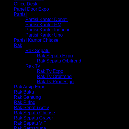
Office Desk
Panel Door Expo
Partisi
Partisi Kantor Donati
Partisi Kantor HM
Partisi Kantor Indachi
Partisi Kantor Uno
Partisi Kantor Chitose
Rak
Rak Sepatu
Rak Sepatu Expo
Rak Sepatu Orbitrend
Rak Tv
Rak Tv Expo
Rak Tv Orbitrend
Rak Tv Prodesign
Rak Arsip Expo
Rak Buku
Rak Gantung
Rak Piring
Rak Sepatu Activ
Rak Sepatu Chitose
Rak Sepatu Graver
Rak Sepatu VIP
Rak Serbaguna