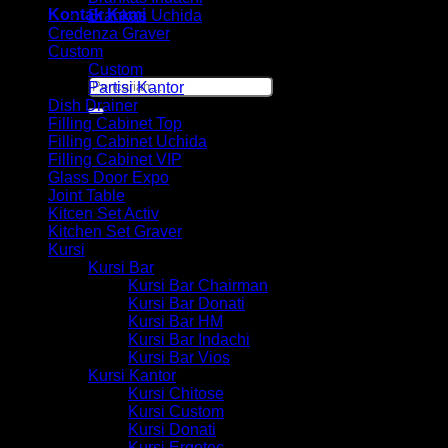
Kontak Kami
Brankas Uchida
Credenza Graver
Custom
Custom
Pencarian
Partisi Kantor
untuk:
Dish Drainer
Filling Cabinet Top
Filling Cabinet Uchida
Filling Cabinet VIP
Glass Door Expo
Joint Table
Kitcen Set Activ
Kitchen Set Graver
Kursi
Kursi Bar
Kursi Bar Chairman
Kursi Bar Donati
Kursi Bar HM
Kursi Bar Indachi
Kursi Bar Vios
Kursi Kantor
Kursi Chitose
Kursi Custom
Kursi Donati
Kursi Ergotec