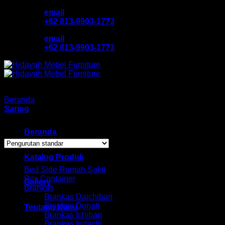
Skip
email
to
+62 813-9903-1773
content
email
+62 813-9903-1773
Beranda
/
Produk dengan tag “lemari bandung murah”
Saring
Showing all 2 results
Beranda
Browse
Katalog Produk
Bed Side Rumah Sakit
Box Container
Gallery
Brankas
Brankas Daichiban
Brankas Donati
Tentang Kami
Brankas Ichiban
Brankas Indachi