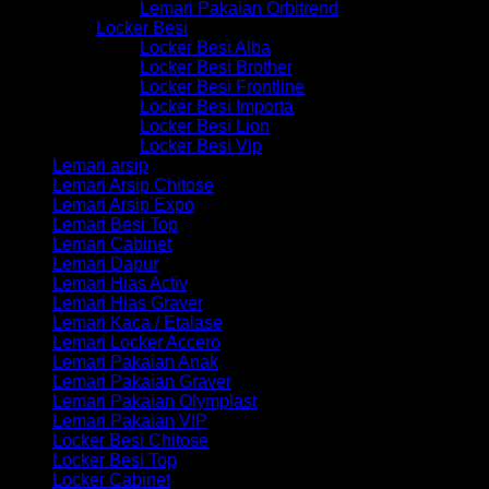
Lemari Pakaian Orbitrend
Locker Besi
Locker Besi Alba
Locker Besi Brother
Locker Besi Frontline
Locker Besi Importa
Locker Besi Lion
Locker Besi Vip
Lemari arsip
Lemari Arsip Chitose
Lemari Arsip Expo
Lemari Besi Top
Lemari Cabinet
Lemari Dapur
Lemari Hias Activ
Lemari Hias Graver
Lemari Kaca / Etalase
Lemari Locker Accero
Lemari Pakaian Anak
Lemari Pakaian Graver
Lemari Pakaian Olymplast
Lemari Pakaian VIP
Locker Besi Chitose
Locker Besi Top
Locker Cabinet