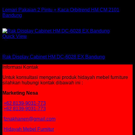
Lemari Pakaian 2 Pintu + Kaca Orbitrend HM CM 2101
Bandung
Rp
1,861,260
Quick View
Rak
Rak Display Cabinet HM DC-6028 EX Bandung
Informasi Kontak
Untuk konsultasi mengenai produk hidayah mebel furniture
silahkan hubungi kontak dibawah ini :
Marketing Nesa
+62 8139-9031-773
+62 8139-9031-773
fznakhanen@gmail.com
Hidayah Mebel Furnitur