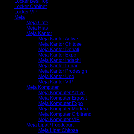
Locker Besi Top
Locker Cabinet
Locker VIP
Meja
Meja Cafe
Meja Hias
Meja Kantor
Meja Kantor Active
Meja Kantor Chitose
Meja Kantor Donati
Meja Kantor Expo
Meja Kantor Indachi
Meja Kantor Lunar
Meja Kantor Prodesign
Meja Kantor Uno
Meja Kantor VIP
Meja Komputer
Meja Komputer Active
Meja Komputer Ergosit
Meja Komputer Expo
Meja Komputer Modera
Meja Komputer Orbitrend
Meja Komputer VIP
Meja Lipat / Foodcourt
Meja Lipat Chitose