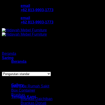
Skip
email
to
+62 813-9903-1773
content
email
+62 813-9903-1773
Beranda
/
Produk dengan tag “lemari kantor bandung”
Saring
Beranda
Menampilkan hasil tunggal
Katalog Produk
Browse
Gallery
Bed Side Rumah Sakit
Box Container
Brankas
Tentang Kami
Brankas Daichiban
Brankas Donati