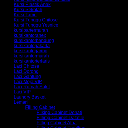
Kursi Plastik Anak
Kursi Sekolah
Kursi Tamu
Kursi Tunggu Chitose
Kursi Tunggu Yesnice
kursibartermurah
kursikantoranex
kursikantorbandung
kursikantorjakarta
kursikantorjaring
kursikantormurah
kursikantorterlaris
Laci Chitose
Laci Dorong
Laci Gantung
Laci Meja VIP
Laci Rumah Sakit
Laci VIP
Laundry Basket
Lemari
Filling Cabinet
Filking Cabinet Donati
Fillimg Cabinet Datafile
Filling Cabinet Alba
Filling Cabinet Frontline