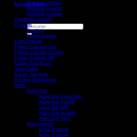
Brankas Ichiban
Kontak Kami
Brankas Indachi
Brankas Uchida
Credenza Graver
Custom
Pencarian
Custom
untuk:
Partisi Kantor
Dish Drainer
Filling Cabinet Top
Filling Cabinet Uchida
Filling Cabinet VIP
Glass Door Expo
Joint Table
Kitcen Set Activ
Kitchen Set Graver
Kursi
Kursi Bar
Kursi Bar Chairman
Kursi Bar Donati
Kursi Bar HM
Kursi Bar Indachi
Kursi Bar Vios
Kursi Kantor
Kursi Chitose
Kursi Custom