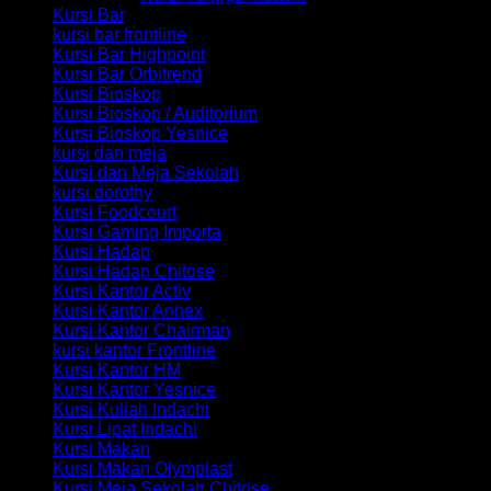
Kursi Bar
kursi bar frontline
Kursi Bar Highpoint
Kursi Bar Orbitrend
Kursi Bioskop
Kursi Bioskop / Auditorium
Kursi Bioskop Yesnice
kursi dan meja
Kursi dan Meja Sekolah
kursi dorothy
Kursi Foodcourt
Kursi Gaming Importa
Kursi Hadap
Kursi Hadap Chitose
Kursi Kantor Activ
Kursi Kantor Annex
Kursi Kantor Chairman
kursi kantor Frontline
Kursi Kantor HM
Kursi Kantor Yesnice
Kursi Kuliah Indachi
Kursi Lipat Indachi
Kursi Makan
Kursi Makan Olymplast
Kursi Meja Sekolah Chitose