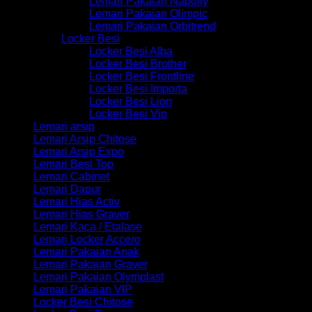
Lemari Pakaian Napolly
Lemari Pakaian Olimpic
Lemari Pakaian Orbitrend
Locker Besi
Locker Besi Alba
Locker Besi Brother
Locker Besi Frontline
Locker Besi Importa
Locker Besi Lion
Locker Besi Vip
Lemari arsip
Lemari Arsip Chitose
Lemari Arsip Expo
Lemari Besi Top
Lemari Cabinet
Lemari Dapur
Lemari Hias Activ
Lemari Hias Graver
Lemari Kaca / Etalase
Lemari Locker Accero
Lemari Pakaian Anak
Lemari Pakaian Graver
Lemari Pakaian Olymplast
Lemari Pakaian VIP
Locker Besi Chitose