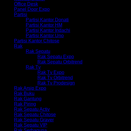
Office Desk
Panel Door Expo
Partisi
Partisi Kantor Donati
Partisi Kantor HM
Partisi Kantor Indachi
Partisi Kantor Uno
Partisi Kantor Chitose
Rak
Rak Sepatu
Rak Sepatu Expo
Rak Sepatu Orbitrend
Rak Tv
Rak Tv Expo
Rak Tv Orbitrend
Rak Tv Prodesign
Rak Arsip Expo
Rak Buku
Rak Gantung
Rak Piring
Rak Sepatu Activ
Rak Sepatu Chitose
Rak Sepatu Graver
Rak Sepatu VIP
Rak Serbaguna