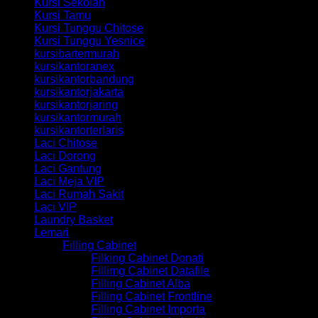
Kursi Sekolah
Kursi Tamu
Kursi Tunggu Chitose
Kursi Tunggu Yesnice
kursibartermurah
kursikantoranex
kursikantorbandung
kursikantorjakarta
kursikantorjaring
kursikantormurah
kursikantorterlaris
Laci Chitose
Laci Dorong
Laci Gantung
Laci Meja VIP
Laci Rumah Sakit
Laci VIP
Laundry Basket
Lemari
Filling Cabinet
Filking Cabinet Donati
Fillimg Cabinet Datafile
Filling Cabinet Alba
Filling Cabinet Frontline
Filling Cabinet Importa