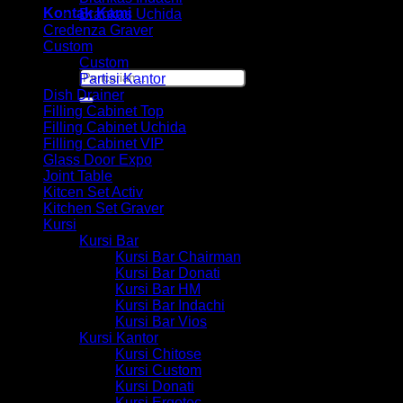
Kontak Kami
Brankas Uchida
Credenza Graver
Custom
Custom
Pencarian
Partisi Kantor
untuk:
Dish Drainer
Filling Cabinet Top
Filling Cabinet Uchida
Filling Cabinet VIP
Glass Door Expo
Joint Table
Kitcen Set Activ
Kitchen Set Graver
Kursi
Kursi Bar
Kursi Bar Chairman
Kursi Bar Donati
Kursi Bar HM
Kursi Bar Indachi
Kursi Bar Vios
Kursi Kantor
Kursi Chitose
Kursi Custom
Kursi Donati
Kursi Ergotec