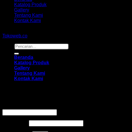
Katalog Produk
Gallery
Tentang Kami
Kontak Kami
Copyright 2026 ©
hidayahmebelfurniture.net
Designed By
Tokoweb.co
Pencarian
untuk:
Beranda
Katalog Produk
Gallery
Tentang Kami
Kontak Kami
Masuk
Wajib
Nama pengguna atau alamat email
*
Wajib
Kata sandi
*