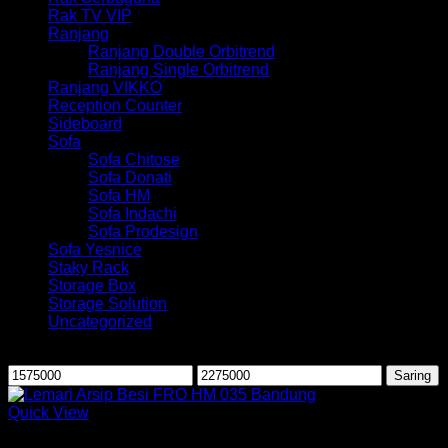
Rak TV VIP
Ranjang
Ranjang Double Orbitrend
Ranjang Single Orbitrend
Ranjang VIKKO
Reception Counter
Sideboard
Sofa
Sofa Chitose
Sofa Donati
Sofa HM
Sofa Indachi
Sofa Prodesign
Sofa Yesnice
Staky Rack
Storage Box
Storage Solution
Uncategorized
Saring berdasarkan harga
Harga
Harga
Saring
terendah
tertinggi
Quick View
Lemari Besi Frontline