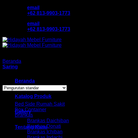
Skip
email
to
+62 813-9903-1773
content
email
+62 813-9903-1773
Beranda
/
Produk dengan tag “lemariarsipmurah”
Saring
Showing all 4 results
Beranda
Browse
Katalog Produk
Bed Side Rumah Sakit
Box Container
Gallery
Brankas
Brankas Daichiban
Brankas Donati
Tentang Kami
Brankas Ichiban
Brankas Indachi