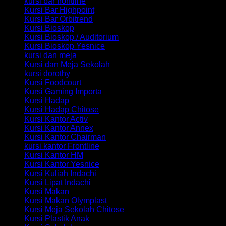
kursi bar frontline
Kursi Bar Highpoint
Kursi Bar Orbitrend
Kursi Bioskop
Kursi Bioskop / Auditorium
Kursi Bioskop Yesnice
kursi dan meja
Kursi dan Meja Sekolah
kursi dorothy
Kursi Foodcourt
Kursi Gaming Importa
Kursi Hadap
Kursi Hadap Chitose
Kursi Kantor Activ
Kursi Kantor Annex
Kursi Kantor Chairman
kursi kantor Frontline
Kursi Kantor HM
Kursi Kantor Yesnice
Kursi Kuliah Indachi
Kursi Lipat Indachi
Kursi Makan
Kursi Makan Olymplast
Kursi Meja Sekolah Chitose
Kursi Plastik Anak