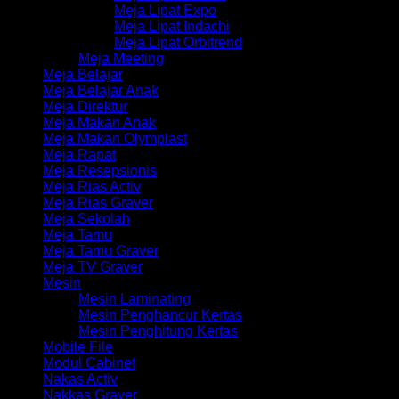
Meja Lipat Expo
Meja Lipat Indachi
Meja Lipat Orbitrend
Meja Meeting
Meja Belajar
Meja Belajar Anak
Meja Direktur
Meja Makan Anak
Meja Makan Olymplast
Meja Rapat
Meja Resepsionis
Meja Rias Activ
Meja Rias Graver
Meja Sekolah
Meja Tamu
Meja Tamu Graver
Meja TV Graver
Mesin
Mesin Laminating
Mesin Penghancur Kertas
Mesin Penghitung Kertas
Mobile File
Modul Cabinet
Nakas Activ
Nakkas Graver