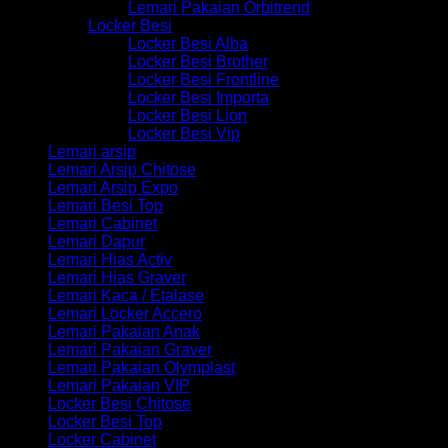
Lemari Pakaian Orbitrend
Locker Besi
Locker Besi Alba
Locker Besi Brother
Locker Besi Frontline
Locker Besi Importa
Locker Besi Lion
Locker Besi Vip
Lemari arsip
Lemari Arsip Chitose
Lemari Arsip Expo
Lemari Besi Top
Lemari Cabinet
Lemari Dapur
Lemari Hias Activ
Lemari Hias Graver
Lemari Kaca / Etalase
Lemari Locker Accero
Lemari Pakaian Anak
Lemari Pakaian Graver
Lemari Pakaian Olymplast
Lemari Pakaian VIP
Locker Besi Chitose
Locker Besi Top
Locker Cabinet