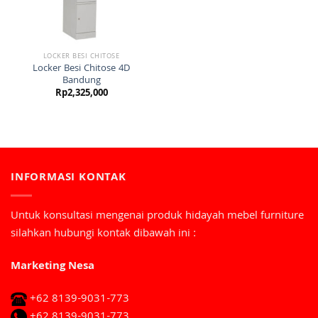
LOCKER BESI CHITOSE
Locker Besi Chitose 4D
Bandung
Rp
2,325,000
INFORMASI KONTAK
Untuk konsultasi mengenai produk hidayah mebel furniture
silahkan hubungi kontak dibawah ini :
Marketing Nesa
+62 8139-9031-773
+62 8139-9031-773