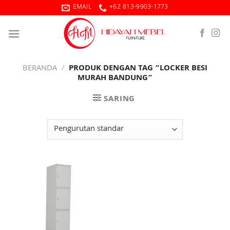
Skip
EMAIL
+62 813-9903-1773
to
content
BERANDA
/
PRODUK DENGAN TAG “LOCKER BESI
MURAH BANDUNG”
SARING