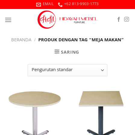
Skip
EMAIL
+62 813-9903-1773
to
content
BERANDA
/
PRODUK DENGAN TAG “MEJA MAKAN”
SARING