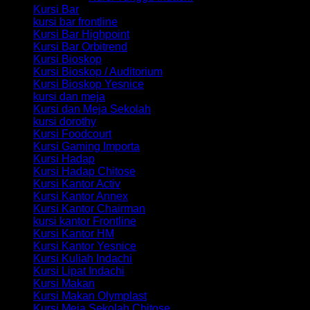
Kursi Bar
kursi bar frontline
Kursi Bar Highpoint
Kursi Bar Orbitrend
Kursi Bioskop
Kursi Bioskop / Auditorium
Kursi Bioskop Yesnice
kursi dan meja
Kursi dan Meja Sekolah
kursi dorothy
Kursi Foodcourt
Kursi Gaming Importa
Kursi Hadap
Kursi Hadap Chitose
Kursi Kantor Activ
Kursi Kantor Annex
Kursi Kantor Chairman
kursi kantor Frontline
Kursi Kantor HM
Kursi Kantor Yesnice
Kursi Kuliah Indachi
Kursi Lipat Indachi
Kursi Makan
Kursi Makan Olymplast
Kursi Meja Sekolah Chitose