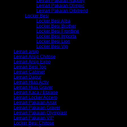
Lemari Pakaian Napolly
Lemari Pakaian Olimpic
Lemari Pakaian Orbitrend
Locker Besi
Locker Besi Alba
Locker Besi Brother
Locker Besi Frontline
Locker Besi Importa
Locker Besi Lion
Locker Besi Vip
Lemari arsip
Lemari Arsip Chitose
Lemari Arsip Expo
Lemari Besi Top
Lemari Cabinet
Lemari Dapur
Lemari Hias Activ
Lemari Hias Graver
Lemari Kaca / Etalase
Lemari Locker Accero
Lemari Pakaian Anak
Lemari Pakaian Graver
Lemari Pakaian Olymplast
Lemari Pakaian VIP
Locker Besi Chitose