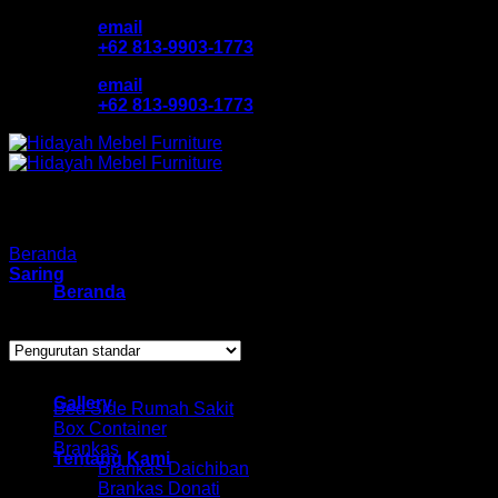
Skip
email
to
+62 813-9903-1773
content
email
+62 813-9903-1773
Beranda
/
Produk dengan tag “rak murah orbitrend”
Saring
Beranda
Showing all 2 results
Katalog Produk
Browse
Gallery
Bed Side Rumah Sakit
Box Container
Brankas
Tentang Kami
Brankas Daichiban
Brankas Donati