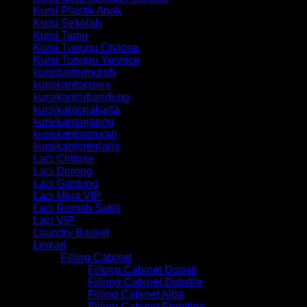
Kursi Plastik Anak
Kursi Sekolah
Kursi Tamu
Kursi Tunggu Chitose
Kursi Tunggu Yesnice
kursibartermurah
kursikantoranex
kursikantorbandung
kursikantorjakarta
kursikantorjaring
kursikantormurah
kursikantorterlaris
Laci Chitose
Laci Dorong
Laci Gantung
Laci Meja VIP
Laci Rumah Sakit
Laci VIP
Laundry Basket
Lemari
Filling Cabinet
Filking Cabinet Donati
Fillimg Cabinet Datafile
Filling Cabinet Alba
Filling Cabinet Frontline