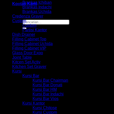
Brankas Ichiban
Kontak Kami
Brankas Indachi
Brankas Uchida
Credenza Graver
Custom
Pencarian
Custom
untuk:
Partisi Kantor
Dish Drainer
Filling Cabinet Top
Filling Cabinet Uchida
Filling Cabinet VIP
Glass Door Expo
Joint Table
Kitcen Set Activ
Kitchen Set Graver
Kursi
Kursi Bar
Kursi Bar Chairman
Kursi Bar Donati
Kursi Bar HM
Kursi Bar Indachi
Kursi Bar Vios
Kursi Kantor
Kursi Chitose
Kursi Custom