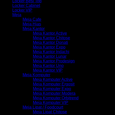
Locker Besi Top
Locker Cabinet
Locker VIP
Meja
Meja Cafe
Meja Hias
Meja Kantor
Meja Kantor Active
Meja Kantor Chitose
Meja Kantor Donati
Meja Kantor Expo
Meja Kantor Indachi
Meja Kantor Lunar
Meja Kantor Prodesign
Meja Kantor Uno
Meja Kantor VIP
Meja Komputer
Meja Komputer Active
Meja Komputer Ergosit
Meja Komputer Expo
Meja Komputer Modera
Meja Komputer Orbitrend
Meja Komputer VIP
Meja Lipat / Foodcourt
Meja Lipat Chitose