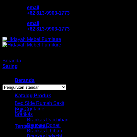
Skip
email
to
+62 813-9903-1773
content
email
+62 813-9903-1773
Beranda
/
Produk dengan tag “rak serbaguna bandung”
Saring
Showing all 3 results
Beranda
Browse
Katalog Produk
Bed Side Rumah Sakit
Box Container
Gallery
Brankas
Brankas Daichiban
Brankas Donati
Tentang Kami
Brankas Ichiban
Brankas Indachi