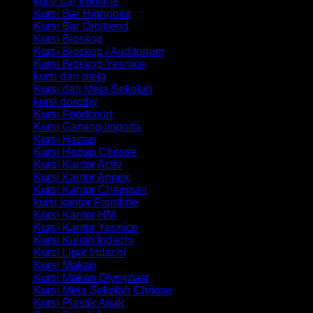
kursi bar frontline
Kursi Bar Highpoint
Kursi Bar Orbitrend
Kursi Bioskop
Kursi Bioskop / Auditorium
Kursi Bioskop Yesnice
kursi dan meja
Kursi dan Meja Sekolah
kursi dorothy
Kursi Foodcourt
Kursi Gaming Importa
Kursi Hadap
Kursi Hadap Chitose
Kursi Kantor Activ
Kursi Kantor Annex
Kursi Kantor Chairman
kursi kantor Frontline
Kursi Kantor HM
Kursi Kantor Yesnice
Kursi Kuliah Indachi
Kursi Lipat Indachi
Kursi Makan
Kursi Makan Olymplast
Kursi Meja Sekolah Chitose
Kursi Plastik Anak