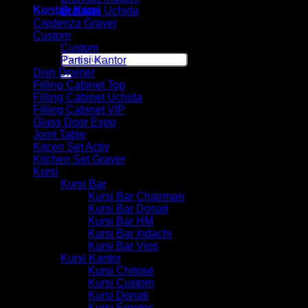
Kontak Kami
Brankas Uchida
Credenza Graver
Custom
Custom
Pencarian
Partisi Kantor
untuk:
Dish Drainer
Filling Cabinet Top
Filling Cabinet Uchida
Filling Cabinet VIP
Glass Door Expo
Joint Table
Kitcen Set Activ
Kitchen Set Graver
Kursi
Kursi Bar
Kursi Bar Chairman
Kursi Bar Donati
Kursi Bar HM
Kursi Bar Indachi
Kursi Bar Vios
Kursi Kantor
Kursi Chitose
Kursi Custom
Kursi Donati
Kursi Ergotec