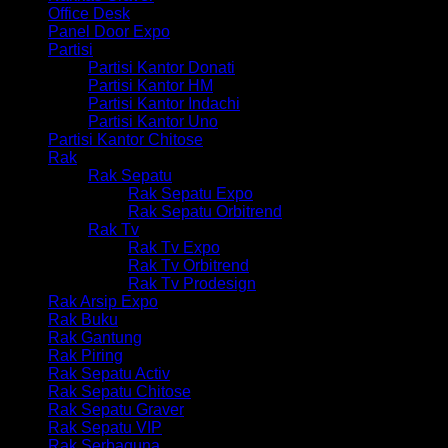
Office Desk
Panel Door Expo
Partisi
Partisi Kantor Donati
Partisi Kantor HM
Partisi Kantor Indachi
Partisi Kantor Uno
Partisi Kantor Chitose
Rak
Rak Sepatu
Rak Sepatu Expo
Rak Sepatu Orbitrend
Rak Tv
Rak Tv Expo
Rak Tv Orbitrend
Rak Tv Prodesign
Rak Arsip Expo
Rak Buku
Rak Gantung
Rak Piring
Rak Sepatu Activ
Rak Sepatu Chitose
Rak Sepatu Graver
Rak Sepatu VIP
Rak Serbaguna