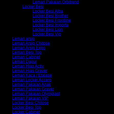
Lemari Pakaian Orbitrend
Locker Besi
Locker Besi Alba
Locker Besi Brother
Locker Besi Frontline
Locker Besi Importa
Locker Besi Lion
Locker Besi Vip
Lemari arsip
Lemari Arsip Chitose
Lemari Arsip Expo
Lemari Besi Top
Lemari Cabinet
Lemari Dapur
Lemari Hias Activ
Lemari Hias Graver
Lemari Kaca / Etalase
Lemari Locker Accero
Lemari Pakaian Anak
Lemari Pakaian Graver
Lemari Pakaian Olymplast
Lemari Pakaian VIP
Locker Besi Chitose
Locker Besi Top
Locker Cabinet