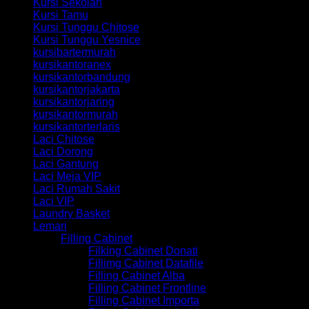
Kursi Sekolah
Kursi Tamu
Kursi Tunggu Chitose
Kursi Tunggu Yesnice
kursibartermurah
kursikantoranex
kursikantorbandung
kursikantorjakarta
kursikantorjaring
kursikantormurah
kursikantorterlaris
Laci Chitose
Laci Dorong
Laci Gantung
Laci Meja VIP
Laci Rumah Sakit
Laci VIP
Laundry Basket
Lemari
Filling Cabinet
Filking Cabinet Donati
Fillimg Cabinet Datafile
Filling Cabinet Alba
Filling Cabinet Frontline
Filling Cabinet Importa