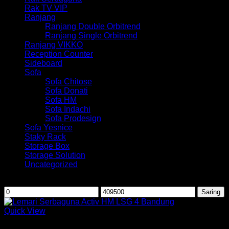
Rak TV VIP
Ranjang
Ranjang Double Orbitrend
Ranjang Single Orbitrend
Ranjang VIKKO
Reception Counter
Sideboard
Sofa
Sofa Chitose
Sofa Donati
Sofa HM
Sofa Indachi
Sofa Prodesign
Sofa Yesnice
Staky Rack
Storage Box
Storage Solution
Uncategorized
Saring berdasarkan harga
Harga
Harga
Saring
terendah
tertinggi
Quick View
Lemari Pakaian Active