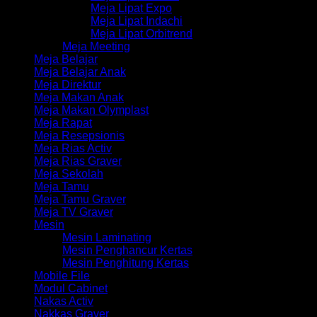
Meja Lipat Expo
Meja Lipat Indachi
Meja Lipat Orbitrend
Meja Meeting
Meja Belajar
Meja Belajar Anak
Meja Direktur
Meja Makan Anak
Meja Makan Olymplast
Meja Rapat
Meja Resepsionis
Meja Rias Activ
Meja Rias Graver
Meja Sekolah
Meja Tamu
Meja Tamu Graver
Meja TV Graver
Mesin
Mesin Laminating
Mesin Penghancur Kertas
Mesin Penghitung Kertas
Mobile File
Modul Cabinet
Nakas Activ
Nakkas Graver