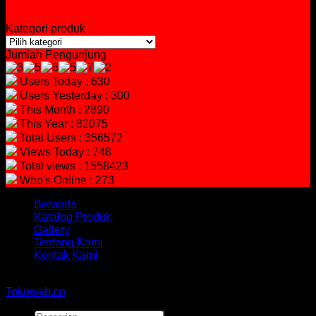
Kategori produk
Jumlah Pengunjung
Users Today : 630
Users Yesterday : 300
This Month : 2890
This Year : 82075
Total Users : 356572
Views Today : 748
Total views : 1558423
Who's Online : 273
Beranda
Katalog Produk
Gallery
Tentang Kami
Kontak Kami
Copyright 2026 ©
hidayahmebelfurniture.net
Designed By
Tokoweb.co
Pencarian