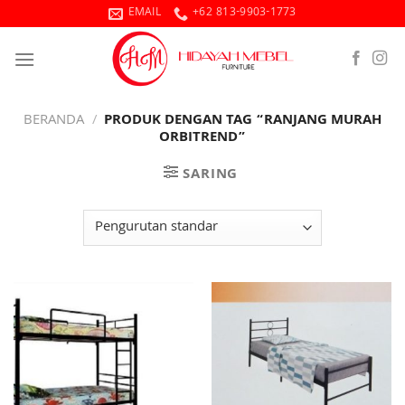
Skip
EMAIL
+62 813-9903-1773
to
content
BERANDA
/
PRODUK DENGAN TAG “RANJANG MURAH
ORBITREND”
SARING