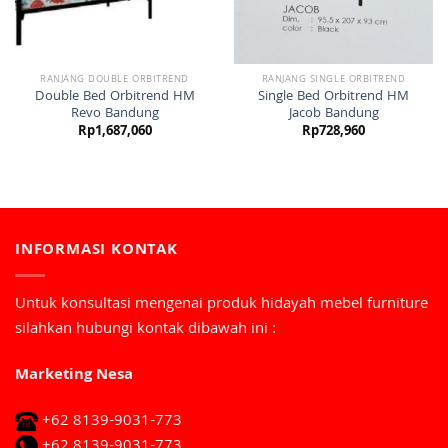
RANJANG DOUBLE ORBITREND
RANJANG SINGLE ORBITREND
Double Bed Orbitrend HM
Single Bed Orbitrend HM
Revo Bandung
Jacob Bandung
Rp
1,687,060
Rp
728,960
INFORMASI KONTAK
Untuk konsultasi mengenai produk hidayah mebel furniture
silahkan hubungi kontak dibawah ini :
Marketing Nesa
+62 8139-9031-773
+62 8139-9031-773