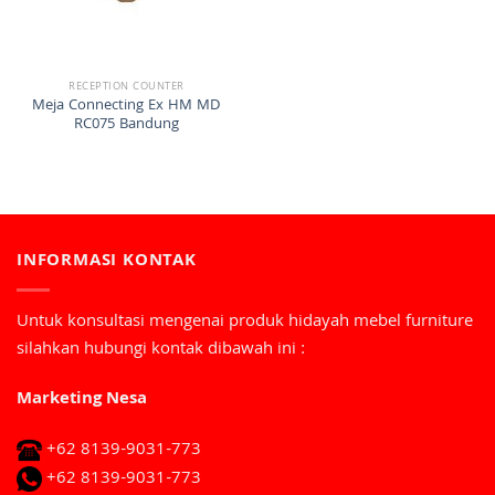
RECEPTION COUNTER
Meja Connecting Ex HM MD
RC075 Bandung
INFORMASI KONTAK
Untuk konsultasi mengenai produk hidayah mebel furniture
silahkan hubungi kontak dibawah ini :
Marketing Nesa
+62 8139-9031-773
+62 8139-9031-773