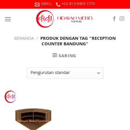
Skip
EMAIL
+62 813-9903-1773
to
content
BERANDA
/
PRODUK DENGAN TAG “RECEPTION
COUNTER BANDUNG”
SARING