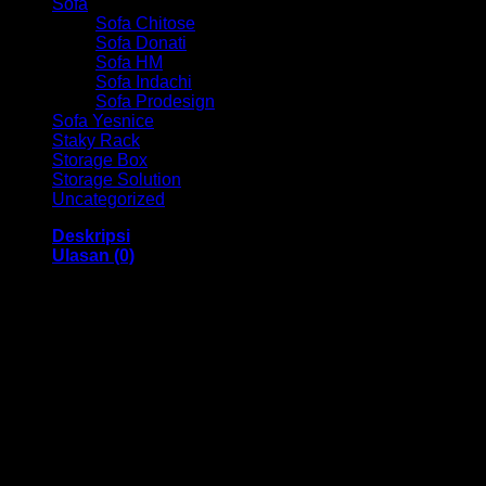
Sofa
Sofa Chitose
Sofa Donati
Sofa HM
Sofa Indachi
Sofa Prodesign
Sofa Yesnice
Staky Rack
Storage Box
Storage Solution
Uncategorized
Deskripsi
Ulasan (0)
Kursi Susun Chitose HM Olive – U Bandung
Kursi Susun ini memiliki Deskripsi dibawah ini :
Product specification
Dimension W x D x H (mm) : 480 X 555 X 806
Weight pr Piece (kg) : 4,1
Contain per Carton : 4
Seat & Back material : Plastic
Seat & Back Colours : White, Beige, Light Grey, Grey, Red,
Light Blue, Light Green
Frame Finishing : Chrome Plating