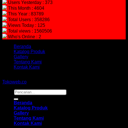
Users Yesterday : 373
This Month : 4604
This Year : 83789
Total Users : 358286
Views Today : 125
Total views : 1560506
Who's Online : 2
Beranda
Katalog Produk
Gallery
Tentang Kami
Kontak Kami
Copyright 2026 ©
hidayahmebelfurniture.net
Designed By
Tokoweb.co
Pencarian
untuk:
Beranda
Katalog Produk
Gallery
Tentang Kami
Kontak Kami