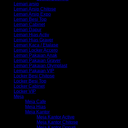
Lemari arsip
Lemari Arsip Chitose
Lemari Arsip Expo
Lemari Besi Top
Lemari Cabinet
Lemari Dapur
Lemari Hias Activ
Lemari Hias Graver
Lemari Kaca / Etalase
Lemari Locker Accero
Lemari Pakaian Anak
Lemari Pakaian Graver
Lemari Pakaian Olymplast
Lemari Pakaian VIP
Locker Besi Chitose
Locker Besi Top
Locker Cabinet
Locker VIP
Meja
Meja Cafe
Meja Hias
Meja Kantor
Meja Kantor Active
Meja Kantor Chitose
Meja Kantor Donati