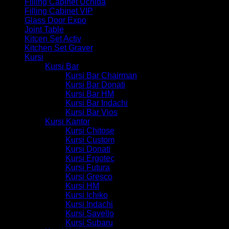
Filling Cabinet Uchida
Filling Cabinet VIP
Glass Door Expo
Joint Table
Kitcen Set Activ
Kitchen Set Graver
Kursi
Kursi Bar
Kursi Bar Chairman
Kursi Bar Donati
Kursi Bar HM
Kursi Bar Indachi
Kursi Bar Vios
Kursi Kantor
Kursi Chitose
Kursi Custom
Kursi Donati
Kursi Ergotec
Kursi Futura
Kursi Gresco
Kursi HM
Kursi Ichiko
Kursi Indachi
Kursi Savello
Kursi Subaru