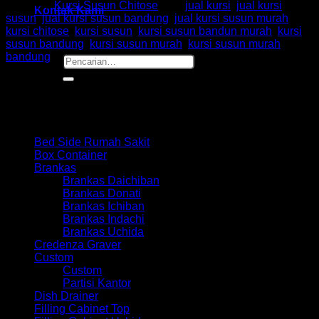
Kategori:
Kursi Susun Chitose
Tag:
jual kursi
,
jual kursi
Kontak Kami
susun
,
jual kursi susun bandung
,
jual kursi susun murah
,
kursi chitose
,
kursi susun
,
kursi susun bandun murah
,
kursi
susun bandung
,
kursi susun murah
,
kursi susun murah
bandung
Pencarian
untuk:
Browse
Bed Side Rumah Sakit
Box Container
Brankas
Brankas Daichiban
Brankas Donati
Brankas Ichiban
Brankas Indachi
Brankas Uchida
Credenza Graver
Custom
Custom
Partisi Kantor
Dish Drainer
Filling Cabinet Top