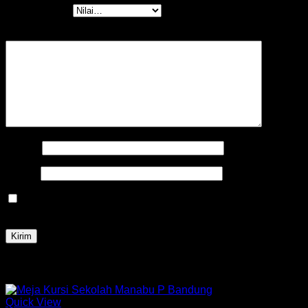
Rating Anda
*
Ulasan Anda
*
Nama
*
Email
*
Simpan nama, email, dan situs web saya pada peramban
ini untuk komentar saya berikutnya.
Produk Terkait
Quick View