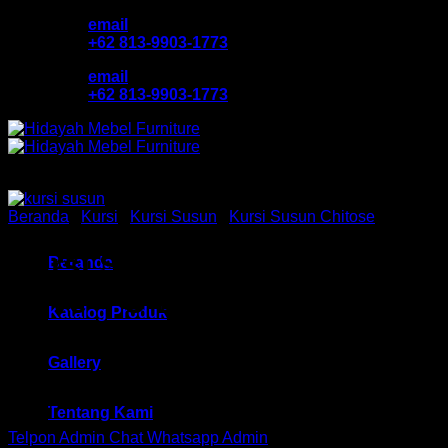
Skip
email
to
+62 813-9903-1773
content
email
+62 813-9903-1773
Beranda
/
Kursi
/
Kursi Susun
/
Kursi Susun Chitose
Kursi Susun Chitose HM
Beranda
Olive – U Bandung
Katalog Produk
Gallery
Rp
377,250
Tentang Kami
Telpon Admin
Chat Whatsapp Admin