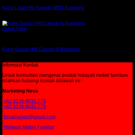
Kursi Lipat HM Yamato MBD Bandung
Rp
459,750
Quick View
Kursi Susun Chitose
Kursi Susun HM Caesar N Bandung
Rp
430,400
Informasi Kontak
Untuk konsultasi mengenai produk hidayah mebel furniture
silahkan hubungi kontak dibawah ini :
Marketing Nesa
+62 8139-9031-773
+62 8139-9031-773
fznakhanen@gmail.com
Hidayah Mebel Furnitur