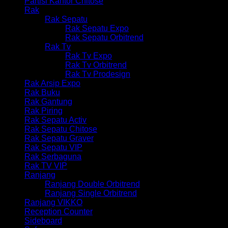
Partisi Kantor Chitose
Rak
Rak Sepatu
Rak Sepatu Expo
Rak Sepatu Orbitrend
Rak Tv
Rak Tv Expo
Rak Tv Orbitrend
Rak Tv Prodesign
Rak Arsip Expo
Rak Buku
Rak Gantung
Rak Piring
Rak Sepatu Activ
Rak Sepatu Chitose
Rak Sepatu Graver
Rak Sepatu VIP
Rak Serbaguna
Rak TV VIP
Ranjang
Ranjang Double Orbitrend
Ranjang Single Orbitrend
Ranjang VIKKO
Reception Counter
Sideboard