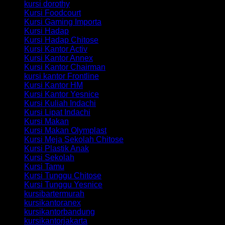
kursi dorothy
Kursi Foodcourt
Kursi Gaming Importa
Kursi Hadap
Kursi Hadap Chitose
Kursi Kantor Activ
Kursi Kantor Annex
Kursi Kantor Chairman
kursi kantor Frontline
Kursi Kantor HM
Kursi Kantor Yesnice
Kursi Kuliah Indachi
Kursi Lipat Indachi
Kursi Makan
Kursi Makan Olymplast
Kursi Meja Sekolah Chitose
Kursi Plastik Anak
Kursi Sekolah
Kursi Tamu
Kursi Tunggu Chitose
Kursi Tunggu Yesnice
kursibartermurah
kursikantoranex
kursikantorbandung
kursikantorjakarta