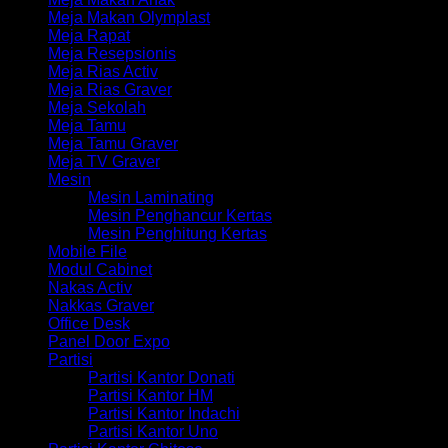
Meja Makan Olymplast
Meja Rapat
Meja Resepsionis
Meja Rias Activ
Meja Rias Graver
Meja Sekolah
Meja Tamu
Meja Tamu Graver
Meja TV Graver
Mesin
Mesin Laminating
Mesin Penghancur Kertas
Mesin Penghitung Kertas
Mobile File
Modul Cabinet
Nakas Activ
Nakkas Graver
Office Desk
Panel Door Expo
Partisi
Partisi Kantor Donati
Partisi Kantor HM
Partisi Kantor Indachi
Partisi Kantor Uno