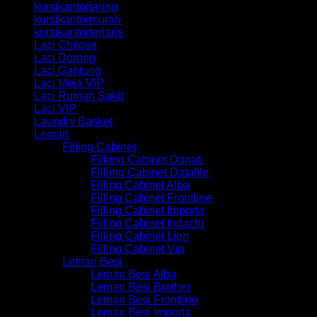
kursikantorjaring
kursikantormurah
kursikantorterlaris
Laci Chitose
Laci Dorong
Laci Gantung
Laci Meja VIP
Laci Rumah Sakit
Laci VIP
Laundry Basket
Lemari
Filling Cabinet
Filking Cabinet Donati
Fillimg Cabinet Datafile
Filling Cabinet Alba
Filling Cabinet Frontline
Filling Cabinet Importa
Filling Cabinet Indachi
Filling Cabinet Lion
Filling Cabinet Vip
Lemari Besi
Lemari Besi Alba
Lemari Besi Brother
Lemari Besi Frontline
Lemari Besi Importa