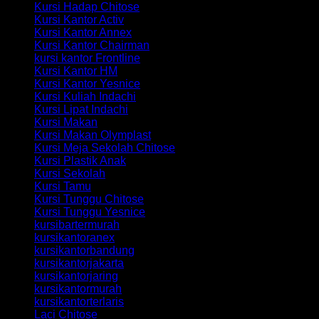
Kursi Hadap Chitose
Kursi Kantor Activ
Kursi Kantor Annex
Kursi Kantor Chairman
kursi kantor Frontline
Kursi Kantor HM
Kursi Kantor Yesnice
Kursi Kuliah Indachi
Kursi Lipat Indachi
Kursi Makan
Kursi Makan Olymplast
Kursi Meja Sekolah Chitose
Kursi Plastik Anak
Kursi Sekolah
Kursi Tamu
Kursi Tunggu Chitose
Kursi Tunggu Yesnice
kursibartermurah
kursikantoranex
kursikantorbandung
kursikantorjakarta
kursikantorjaring
kursikantormurah
kursikantorterlaris
Laci Chitose