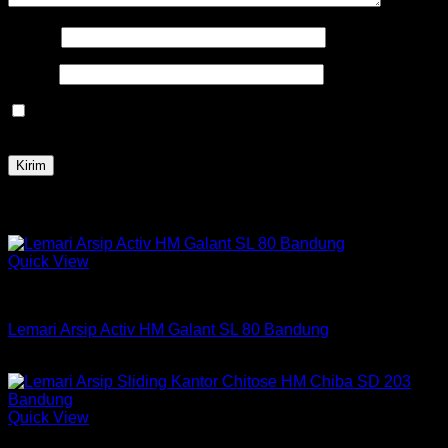
Nama
*
Email
*
Simpan nama, email, dan situs web saya pada peramban
ini untuk komentar saya berikutnya.
Produk Terkait
Quick View
Lemari arsip
Lemari Arsip Activ HM Galant SL 80 Bandung
Rp
657,000
Quick View