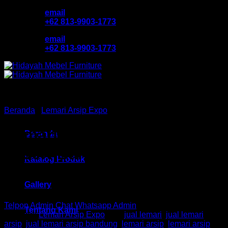
Skip
email
to
+62 813-9903-1773
content
email
+62 813-9903-1773
Beranda
/
Lemari Arsip Expo
Lemari Arsip Ex HM MTB
Beranda
3090N Bandung
Katalog Produk
Gallery
Telpon Admin
Chat Whatsapp Admin
Tentang Kami
Kategori:
Lemari Arsip Expo
Tag:
jual lemari
,
jual lemari
arsip
,
jual lemari arsip bandung
,
lemari arsip
,
lemari arsip