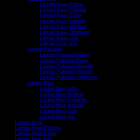
Lemari Kayu Active
Lemari Kayu Chitose
Lemari Kayu Expo
Lemari Kayu Indachi
Lemari Kayu Modera
Lemari Kayu Orbitrend
Lemari Kayu Uno
Lemari Kayu Vip
Lemari Pakaian
Lemari Pakaian Active
Lemari Pakaian Expo
Lemari Pakaian Napolly
Lemari Pakaian Olimpic
Lemari Pakaian Orbitrend
Locker Besi
Locker Besi Alba
Locker Besi Brother
Locker Besi Frontline
Locker Besi Importa
Locker Besi Lion
Locker Besi Vip
Lemari arsip
Lemari Arsip Chitose
Lemari Arsip Expo
Lemari Besi Top