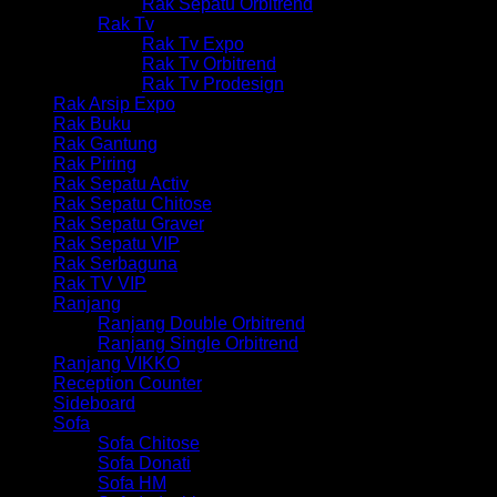
Rak Sepatu Orbitrend
Rak Tv
Rak Tv Expo
Rak Tv Orbitrend
Rak Tv Prodesign
Rak Arsip Expo
Rak Buku
Rak Gantung
Rak Piring
Rak Sepatu Activ
Rak Sepatu Chitose
Rak Sepatu Graver
Rak Sepatu VIP
Rak Serbaguna
Rak TV VIP
Ranjang
Ranjang Double Orbitrend
Ranjang Single Orbitrend
Ranjang VIKKO
Reception Counter
Sideboard
Sofa
Sofa Chitose
Sofa Donati
Sofa HM