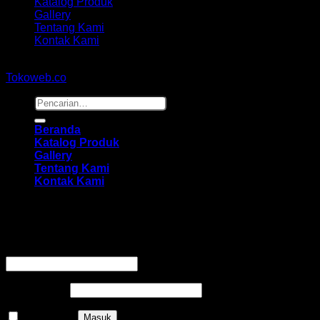
Katalog Produk
Gallery
Tentang Kami
Kontak Kami
Copyright 2026 ©
hidayahmebelfurniture.net
Designed By
Tokoweb.co
Pencarian
untuk:
Beranda
Katalog Produk
Gallery
Tentang Kami
Kontak Kami
Masuk
Wajib
Nama pengguna atau alamat email
*
Wajib
Kata sandi
*
Ingat saya
Masuk