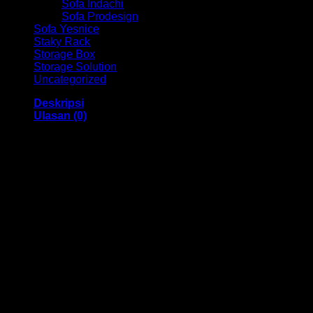
Sofa Indachi
Sofa Prodesign
Sofa Yesnice
Staky Rack
Storage Box
Storage Solution
Uncategorized
Deskripsi
Ulasan (0)
Lemari Arsip Ex HM MTB 3090N
Bandung
Dengan menggunakan bahan yang berkualitas sehingga
membuat Lemari Arsip ini tampak kokoh dan kuat. Dengan
memiliki ukuran 79 x 40 x 90 dan mempunyai warna Beech,
Mahogany juga menggunakan bahan yang berkualitas dan
memiliki desain yang elegan sehingga Lemari Arsip ini
sangat cocok digunakan didalam ruangan kantor anda.
Kami menjual berbagai macam merk dan tipe Kursi Kantor,
Kursi Bar, Kursi Direktur, Kursi Kuliah, Kursi Lipat, Kursi
Manager, Kursi Staff, Kursi Susun, Kursi Tunggu, Meja
Kantor, Meja Direktur, Meja Komputer, Meja Meeting, Meja
Resepsionis, Meja Staff, Laci Meja, Meja Sofa, Meja Cafe,
Lemari Besi, Lemari Kantor, Lemari Pakaian, Rak Arsip Besi,