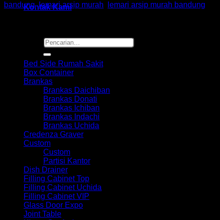
bandung
,
lemari arsip murah
,
lemari arsip murah bandung
Kontak Kami
Pencarian
Browse
untuk:
Bed Side Rumah Sakit
Box Container
Brankas
Brankas Daichiban
Brankas Donati
Brankas Ichiban
Brankas Indachi
Brankas Uchida
Credenza Graver
Custom
Custom
Partisi Kantor
Dish Drainer
Filling Cabinet Top
Filling Cabinet Uchida
Filling Cabinet VIP
Glass Door Expo
Joint Table