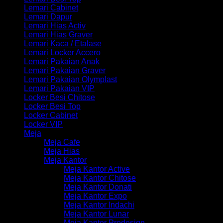
Lemari Cabinet
Lemari Dapur
Lemari Hias Activ
Lemari Hias Graver
Lemari Kaca / Etalase
Lemari Locker Accero
Lemari Pakaian Anak
Lemari Pakaian Graver
Lemari Pakaian Olymplast
Lemari Pakaian VIP
Locker Besi Chitose
Locker Besi Top
Locker Cabinet
Locker VIP
Meja
Meja Cafe
Meja Hias
Meja Kantor
Meja Kantor Active
Meja Kantor Chitose
Meja Kantor Donati
Meja Kantor Expo
Meja Kantor Indachi
Meja Kantor Lunar
Meja Kantor Prodesign