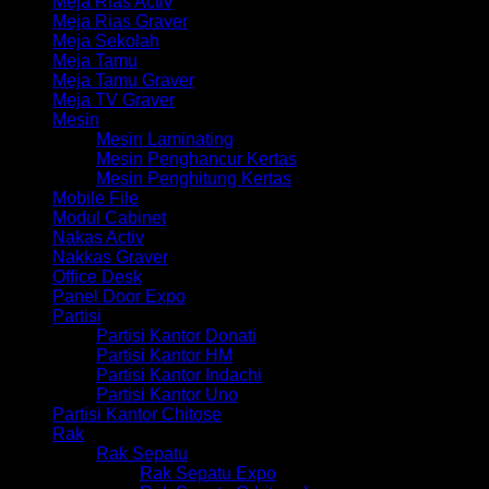
Meja Rias Activ
Meja Rias Graver
Meja Sekolah
Meja Tamu
Meja Tamu Graver
Meja TV Graver
Mesin
Mesin Laminating
Mesin Penghancur Kertas
Mesin Penghitung Kertas
Mobile File
Modul Cabinet
Nakas Activ
Nakkas Graver
Office Desk
Panel Door Expo
Partisi
Partisi Kantor Donati
Partisi Kantor HM
Partisi Kantor Indachi
Partisi Kantor Uno
Partisi Kantor Chitose
Rak
Rak Sepatu
Rak Sepatu Expo