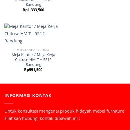
Chitose HM T – 7012
Bandung
Rp
1,333,500
MEJA KANTOR CHITOSE
Meja Kantor / Meja Kerja
Chitose HM T – 5512
Bandung
Rp
991,500
INFORMASI KONTAK
Untuk konsultasi mengenai produk hidayah mebel furniture
silahkan hubungi kontak dibawah ini :