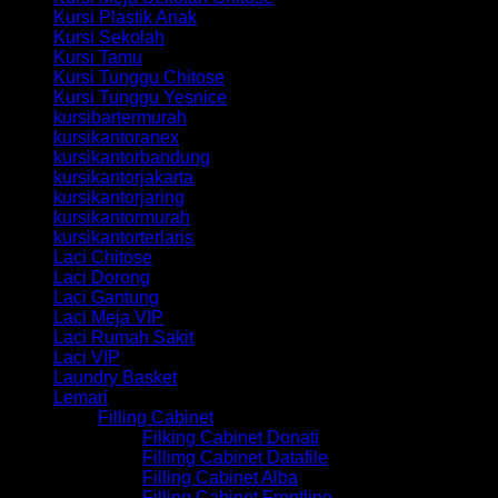
Kursi Plastik Anak
Kursi Sekolah
Kursi Tamu
Kursi Tunggu Chitose
Kursi Tunggu Yesnice
kursibartermurah
kursikantoranex
kursikantorbandung
kursikantorjakarta
kursikantorjaring
kursikantormurah
kursikantorterlaris
Laci Chitose
Laci Dorong
Laci Gantung
Laci Meja VIP
Laci Rumah Sakit
Laci VIP
Laundry Basket
Lemari
Filling Cabinet
Filking Cabinet Donati
Fillimg Cabinet Datafile
Filling Cabinet Alba
Filling Cabinet Frontline