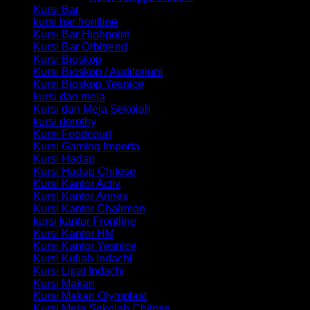
Kursi Bar
kursi bar frontline
Kursi Bar Highpoint
Kursi Bar Orbitrend
Kursi Bioskop
Kursi Bioskop / Auditorium
Kursi Bioskop Yesnice
kursi dan meja
Kursi dan Meja Sekolah
kursi dorothy
Kursi Foodcourt
Kursi Gaming Importa
Kursi Hadap
Kursi Hadap Chitose
Kursi Kantor Activ
Kursi Kantor Annex
Kursi Kantor Chairman
kursi kantor Frontline
Kursi Kantor HM
Kursi Kantor Yesnice
Kursi Kuliah Indachi
Kursi Lipat Indachi
Kursi Makan
Kursi Makan Olymplast
Kursi Meja Sekolah Chitose