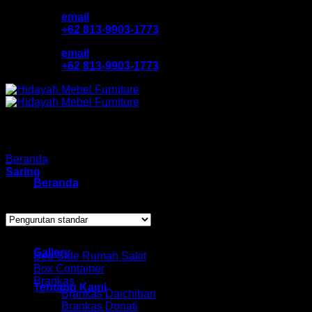
Skip
email
to
+62 813-9903-1773
content
email
+62 813-9903-1773
Beranda
/
Produk dengan tag “jual lemari anak activ”
Saring
Beranda
Menampilkan hasil tunggal
Katalog Produk
Browse
Gallery
Bed Side Rumah Sakit
Box Container
Brankas
Tentang Kami
Brankas Daichiban
Brankas Donati