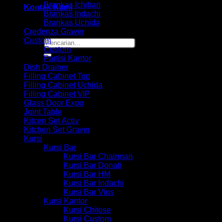
Brankas Ichiban
Kontak Kami
Brankas Indachi
Brankas Uchida
Credenza Graver
Custom
Pencarian
Custom
untuk:
Partisi Kantor
Dish Drainer
Filling Cabinet Top
Filling Cabinet Uchida
Filling Cabinet VIP
Glass Door Expo
Joint Table
Kitcen Set Activ
Kitchen Set Graver
Kursi
Kursi Bar
Kursi Bar Chairman
Kursi Bar Donati
Kursi Bar HM
Kursi Bar Indachi
Kursi Bar Vios
Kursi Kantor
Kursi Chitose
Kursi Custom