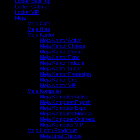
Locker Besi Top
Locker Cabinet
Locker VIP
Meja
Meja Cafe
Meja Hias
Meja Kantor
Meja Kantor Active
Meja Kantor Chitose
Meja Kantor Donati
Meja Kantor Expo
Meja Kantor Indachi
Meja Kantor Lunar
Meja Kantor Prodesign
Meja Kantor Uno
Meja Kantor VIP
Meja Komputer
Meja Komputer Active
Meja Komputer Ergosit
Meja Komputer Expo
Meja Komputer Modera
Meja Komputer Orbitrend
Meja Komputer VIP
Meja Lipat / Foodcourt
Meja Lipat Chitose