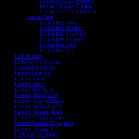
Lemari Pakaian Napolly
Lemari Pakaian Olimpic
Lemari Pakaian Orbitrend
Locker Besi
Locker Besi Alba
Locker Besi Brother
Locker Besi Frontline
Locker Besi Importa
Locker Besi Lion
Locker Besi Vip
Lemari arsip
Lemari Arsip Chitose
Lemari Arsip Expo
Lemari Besi Top
Lemari Cabinet
Lemari Dapur
Lemari Hias Activ
Lemari Hias Graver
Lemari Kaca / Etalase
Lemari Locker Accero
Lemari Pakaian Anak
Lemari Pakaian Graver
Lemari Pakaian Olymplast
Lemari Pakaian VIP
Locker Besi Chitose