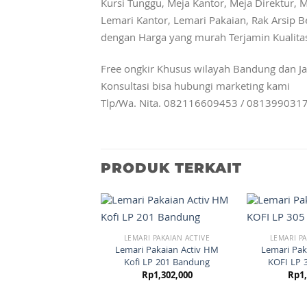
Kursi Tunggu, Meja Kantor, Meja Direktur, M
Lemari Kantor, Lemari Pakaian, Rak Arsip Be
dengan Harga yang murah Terjamin Kualita
Free ongkir Khusus wilayah Bandung dan Ja
Konsultasi bisa hubungi marketing kami
Tlp/Wa. Nita. 082116609453 / 081399031
PRODUK TERKAIT
LEMARI PAKAIAN ACTIVE
LEMARI PA
Lemari Pakaian Activ HM
Lemari Pak
Kofi LP 201 Bandung
KOFI LP 
Rp
1,302,000
Rp
1