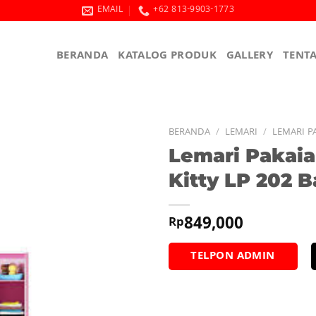
EMAIL
+62 813-9903-1773
BERANDA
KATALOG PRODUK
GALLERY
TENT
BERANDA
/
LEMARI
/
LEMARI P
Lemari Pakai
Kitty LP 202 
849,000
Rp
TELPON ADMIN