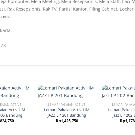
eja Komputer, Meja Meeting, Meja Resepsionis, Meja Staff, Laci M
si, Rak Resepsionis, Rak TV, Partisi Kantor, Filing Cabinet, Locke
snya.
karta.
773
KAIAN ACTIVE
LEMARI PAKAIAN ACTIVE
LEMARI PAKAI
aian Activ HM
Lemari Pakaian Activ HM
Lemari Pakaia
305 Bandung
JAZZ LP 201 Bandung
Jazz LP 202
,824,750
Rp
1,425,750
Rp
1,178