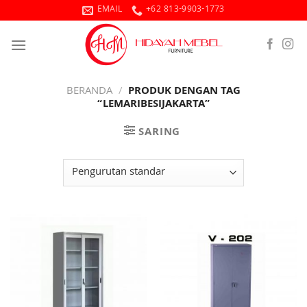
Skip
EMAIL
+62 813-9903-1773
to
content
BERANDA
/
PRODUK DENGAN TAG
“LEMARIBESIJAKARTA”
SARING