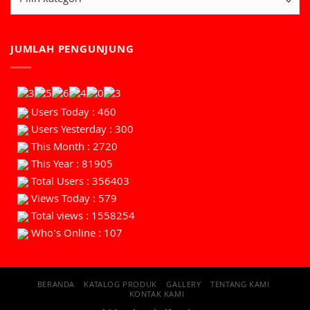
JUMLAH PENGUNJUNG
Users Today : 460
Users Yesterday : 300
This Month : 2720
This Year : 81905
Total Users : 356403
Views Today : 579
Total views : 1558254
Who's Online : 107
BERANDA
KATALOG PRODUK
GALLERY
TENTANG KAMI
KONTAK KAMI