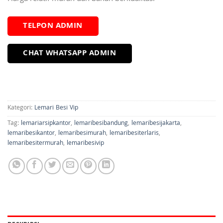
TELPON ADMIN
CHAT WHATSAPP ADMIN
Kategori:
Lemari Besi Vip
Tag:
lemariarsipkantor
,
lemaribesibandung
,
lemaribesijakarta
,
lemaribesikantor
,
lemaribesimurah
,
lemaribesiterlaris
,
lemaribesitermurah
,
lemaribesivip