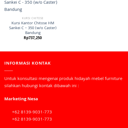
KURSI CHITOSE
Kursi Kantor Chitose HM
Sankei C – 350 (w/o Caster)
Bandung
Rp
737,250
INFORMASI KONTAK
Untuk konsultasi mengenai produk hidayah mebel furniture
silahkan hubungi kontak dibawah ini :
Marketing Nesa
+62 8139-9031-773
+62 8139-9031-773